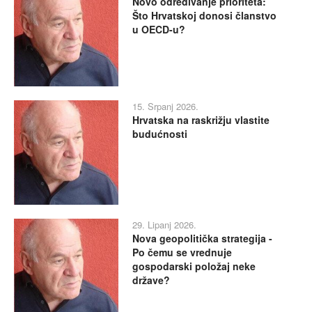
Novo određivanje prioriteta:
Što Hrvatskoj donosi članstvo
u OECD-u?
15. Srpanj 2026.
Hrvatska na raskrižju vlastite
budućnosti
29. Lipanj 2026.
Nova geopolitička strategija -
Po čemu se vrednuje
gospodarski položaj neke
države?