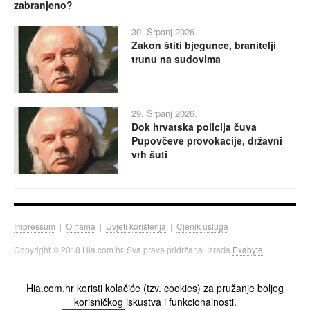
zabranjeno?
30. Srpanj 2026.
Zakon štiti bjegunce, branitelji
trunu na sudovima
29. Srpanj 2026.
Dok hrvatska policija čuva
Pupovčeve provokacije, državni
vrh šuti
Impressum
|
O nama
|
Uvjeti korištenja
|
Cjenik usluga
Copyright © 2018 Hia.com.hr. Sva prava pridržana. Izrada
Exabyte
Hia.com.hr koristi kolačiće (tzv. cookies) za pružanje boljeg
korisničkog iskustva i funkcionalnosti.