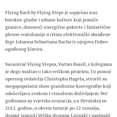
Flying Bach by Flying Steps je uspješan sraz
barokne glazbe i urbane kulture koji pomiče
granice, donoseći energične pokrete i fantastične
plesne vratolomije u ritmu elektronički obrađene
fuge Johanna Sebastiana Bacha iz njegova Dobro
ugođenog klavira.
Suosnivač Flying Stepsa, Vartan Bassil, s kolegama
je dugo maštao o tako velikom projektu. Uz pomoć
opernog redatelja Christopha Hagela, stvorili su
megapopularni show grandiozne koreografije koji
oduševljava zvukom i vizualnim doživljajem. Već
godinama su svjetska senzacija, a u Hrvatskoj su
2012. godine, u okviru turneje po 12 zemalja,
dvaput ispunili Veliku dvoranu Lisinski i nastupili