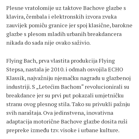
Plesne vratolomije uz taktove Bachove glazbe s
klavira, čembala i elektronskih izvora zvuka
zauvijek pomiču granice jer spoj klasične, barokne
glazbe s plesom mladih urbanih breakdancera
nikada do sada nije ovako saživio.
Flying Bach, prva vlastita produkcija Flying
Stepsa, nastala je 2010. i odmah osvojila ECHO
Klassik, najvažniju njemačku nagradu u glazbenoj
industriji. S „Letećim Bachom“ revolucionirali su
breakdance jer su prvi put pokazali umjetničku
stranu ovog plesnog stila. Tako su privukli pažnju
svih naraštaja. Ova jedinstvena, inovativna
adaptacija motorične Bachove glazbe dosita ruši
prepreke između tzv. visoke i urbane kulture.