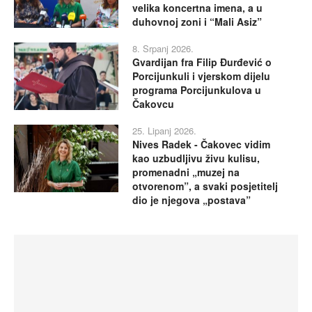
velika koncertna imena, a u
duhovnoj zoni i “Mali Asiz”
8. Srpanj 2026.
Gvardijan fra Filip Đurđević o
Porcijunkuli i vjerskom dijelu
programa Porcijunkulova u
Čakovcu
25. Lipanj 2026.
Nives Radek - Čakovec vidim
kao uzbudljivu živu kulisu,
promenadni „muzej na
otvorenom”, a svaki posjetitelj
dio je njegova „postava”