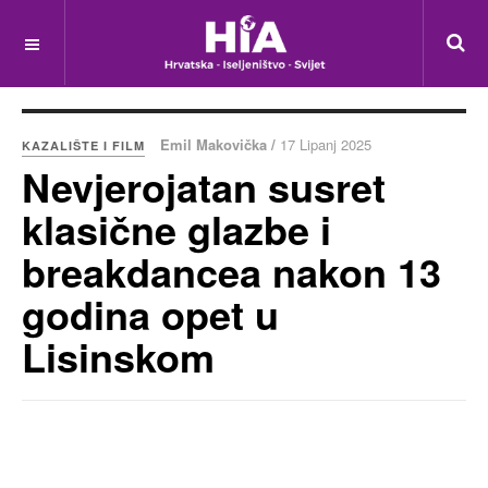
Emil Makovička /
17 Lipanj 2025
KAZALIŠTE I FILM
Nevjerojatan susret
klasične glazbe i
breakdancea nakon 13
godina opet u
Lisinskom