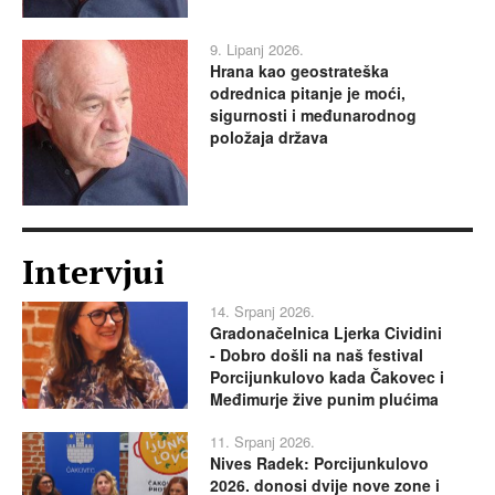
9. Lipanj 2026.
Hrana kao geostrateška
odrednica pitanje je moći,
sigurnosti i međunarodnog
položaja država
Intervjui
14. Srpanj 2026.
Gradonačelnica Ljerka Cividini
- Dobro došli na naš festival
Porcijunkulovo kada Čakovec i
Međimurje žive punim plućima
11. Srpanj 2026.
Nives Radek: Porcijunkulovo
2026. donosi dvije nove zone i