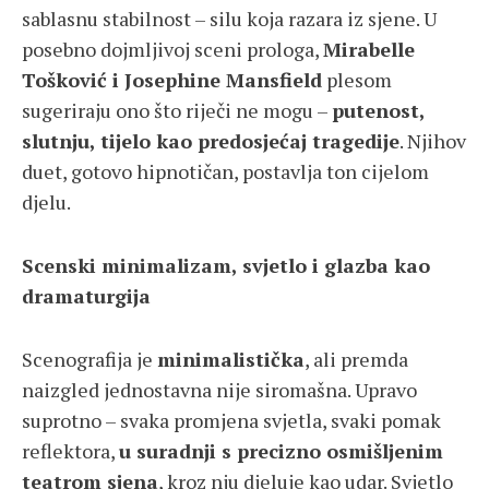
sablasnu stabilnost – silu koja razara iz sjene. U
posebno dojmljivoj sceni prologa,
Mirabelle
Tošković i Josephine Mansfield
plesom
sugeriraju ono što riječi ne mogu –
putenost,
slutnju, tijelo kao predosjećaj tragedije
. Njihov
duet, gotovo hipnotičan, postavlja ton cijelom
djelu.
Scenski minimalizam, svjetlo i glazba kao
dramaturgija
Scenografija je
minimalistička
, ali premda
naizgled jednostavna nije siromašna. Upravo
suprotno – svaka promjena svjetla, svaki pomak
reflektora,
u suradnji s precizno osmišljenim
teatrom sjena
, kroz nju djeluje kao udar. Svjetlo