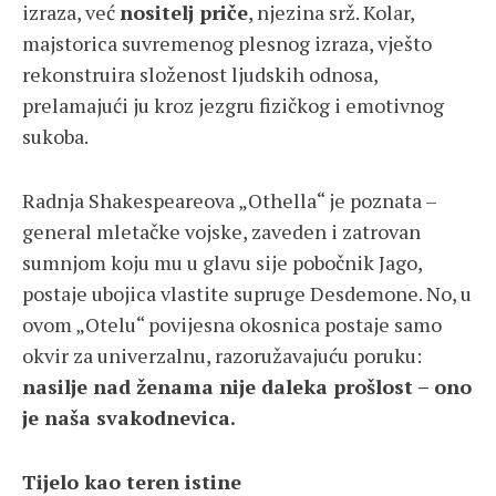
izraza, već
nositelj priče
, njezina srž. Kolar,
majstorica suvremenog plesnog izraza, vješto
rekonstruira složenost ljudskih odnosa,
prelamajući ju kroz jezgru fizičkog i emotivnog
sukoba.
Radnja Shakespeareova „Othella“ je poznata –
general mletačke vojske, zaveden i zatrovan
sumnjom koju mu u glavu sije pobočnik Jago,
postaje ubojica vlastite supruge Desdemone. No, u
ovom „Otelu“ povijesna okosnica postaje samo
okvir za univerzalnu, razoružavajuću poruku:
nasilje nad ženama nije daleka prošlost – ono
je naša svakodnevica.
Tijelo kao teren istine