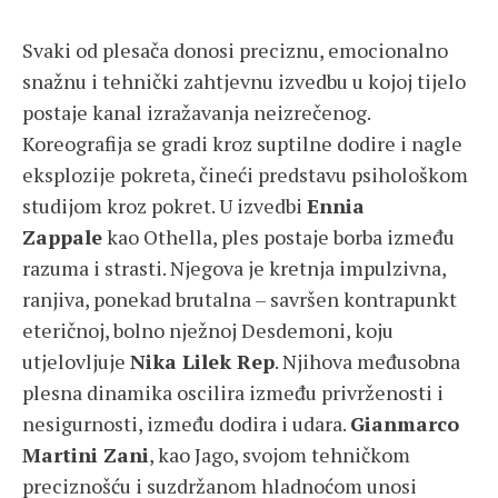
Svaki od plesača donosi preciznu, emocionalno
snažnu i tehnički zahtjevnu izvedbu u kojoj tijelo
postaje kanal izražavanja neizrečenog.
Koreografija se gradi kroz suptilne dodire i nagle
eksplozije pokreta, čineći predstavu psihološkom
studijom kroz pokret. U izvedbi
Ennia
Zappale
kao Othella, ples postaje borba između
razuma i strasti. Njegova je kretnja impulzivna,
ranjiva, ponekad brutalna – savršen kontrapunkt
eteričnoj, bolno nježnoj Desdemoni, koju
utjelovljuje
Nika Lilek Rep
. Njihova međusobna
plesna dinamika oscilira između privrženosti i
nesigurnosti, između dodira i udara.
Gianmarco
Martini Zani
, kao Jago, svojom tehničkom
preciznošću i suzdržanom hladnoćom unosi