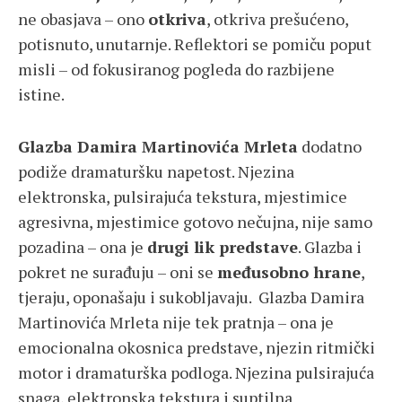
ne obasjava – ono
otkriva
, otkriva prešućeno,
potisnuto, unutarnje. Reflektori se pomiču poput
misli – od fokusiranog pogleda do razbijene
istine.
Glazba Damira Martinovića Mrleta
dodatno
podiže dramaturšku napetost. Njezina
elektronska, pulsirajuća tekstura, mjestimice
agresivna, mjestimice gotovo nečujna, nije samo
pozadina – ona je
drugi lik predstave
. Glazba i
pokret ne surađuju – oni se
međusobno hrane
,
tjeraju, oponašaju i sukobljavaju. Glazba Damira
Martinovića Mrleta nije tek pratnja – ona je
emocionalna okosnica predstave, njezin ritmički
motor i dramaturška podloga. Njezina pulsirajuća
snaga, elektronska tekstura i suptilna