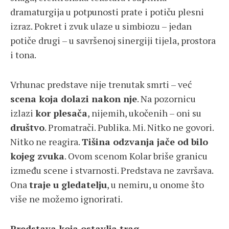
dramaturgija u potpunosti prate i potiču plesni
izraz. Pokret i zvuk ulaze u simbiozu – jedan
potiče drugi – u savršenoj sinergiji tijela, prostora
i tona.
Vrhunac predstave nije trenutak smrti – već
scena koja dolazi nakon nje
. Na pozornicu
izlazi
kor plesača
, nijemih, ukočenih – oni su
društvo
. Promatrači. Publika. Mi. Nitko ne govori.
Nitko ne reagira.
Tišina odzvanja jače od bilo
kojeg zvuka
. Ovom scenom Kolar briše granicu
između scene i stvarnosti. Predstava ne završava.
Ona
traje u gledatelju
, u nemiru, u onome što
više ne možemo ignorirati.
Predstava koja ostavlja trag