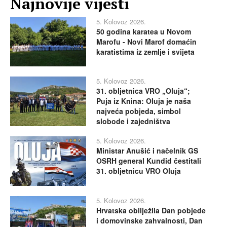
Najnovije vijesti
5. Kolovoz 2026.
50 godina karatea u Novom
Marofu - Novi Marof domaćin
karatistima iz zemlje i svijeta
5. Kolovoz 2026.
31. obljetnica VRO „Oluja“;
Puja iz Knina: Oluja je naša
najveća pobjeda, simbol
slobode i zajedništva
5. Kolovoz 2026.
Ministar Anušić i načelnik GS
OSRH general Kundid čestitali
31. obljetnicu VRO Oluja
5. Kolovoz 2026.
Hrvatska obilježila Dan pobjede
i domovinske zahvalnosti, Dan