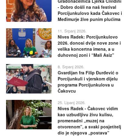
Gradonačelnica Ljerka Cividini
- Dobro došli na naš festival
Porcijunkulovo kada Čakovec i
Međimurje žive punim plućima
11. Srpanj 2026.
Nives Radek: Porcijunkulovo
2026. donosi dvije nove zone i
velika koncertna imena, a u
duhovnoj zoni i “Mali Asiz”
8. Srpanj 2026.
Gvardijan fra Filip Đurđević o
Porcijunkuli i vjerskom dijelu
programa Porcijunkulova u
Čakovcu
25. Lipanj 2026.
Nives Radek - Čakovec vidim
kao uzbudljivu živu kulisu,
promenadni „muzej na
otvorenom”, a svaki posjetitelj
dio je njegova „postava”