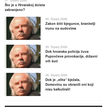
31. Srpanj 2026.
Što je u Hrvatskoj doista
zabranjeno?
30. Srpanj 2026.
Zakon štiti bjegunce, branitelji
trunu na sudovima
29. Srpanj 2026.
Dok hrvatska policija čuva
Pupovčeve provokacije, državni
vrh šuti
26. Srpanj 2026.
Dok je „elita“ bježala,
Domovinu su obranili oni koji
nisu kalkulirali!