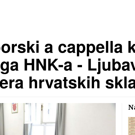
rski a cappella 
ga HNK-a - Ljubav
era hrvatskih skla
Na