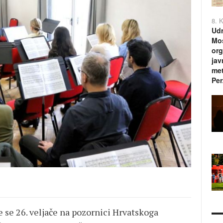
8. 
Udr
Mos
org
jav
met
Per
e se 26. veljače na pozornici Hrvatskoga