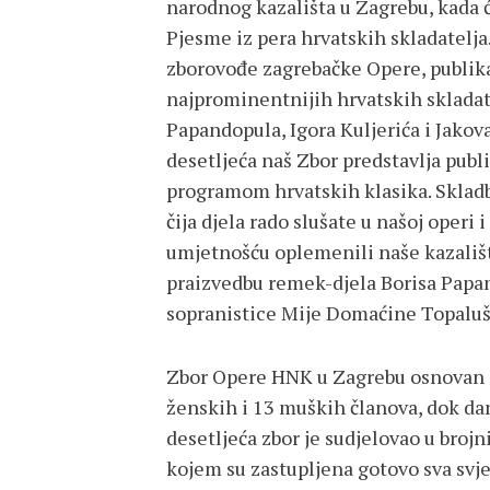
narodnog kazališta u Zagrebu, kada ć
Pjesme iz pera hrvatskih skladatelj
zborovođe zagrebačke Opere, publika
najprominentnijih hrvatskih skladatel
Papandopula, Igora Kuljerića i Jakov
desetljeća naš Zbor predstavlja publ
programom hrvatskih klasika. Skladbe
čija djela rado slušate u našoj operi 
umjetnošću oplemenili naše kazališt
praizvedbu remek-djela Borisa Papan
sopranistice Mije Domaćine Topalušić
Zbor Opere HNK u Zagrebu osnovan je
ženskih i 13 muških članova, dok da
desetljeća zbor je sudjelovao u broj
kojem su zastupljena gotovo sva svj