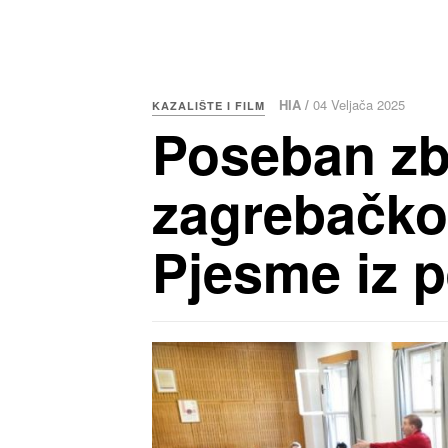
HIA /
04 Veljača 2025
KAZALIŠTE I FILM
Poseban zbo
zagrebačko
Pjesme iz p