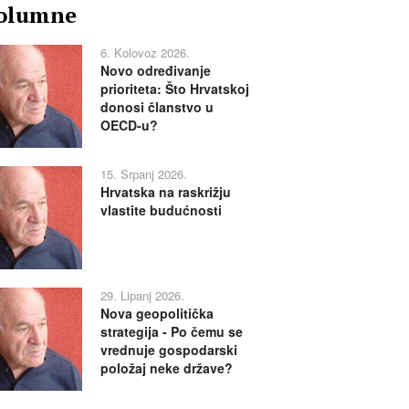
olumne
6. Kolovoz 2026.
Novo određivanje
prioriteta: Što Hrvatskoj
donosi članstvo u
OECD-u?
15. Srpanj 2026.
Hrvatska na raskrižju
vlastite budućnosti
29. Lipanj 2026.
Nova geopolitička
strategija - Po čemu se
vrednuje gospodarski
položaj neke države?