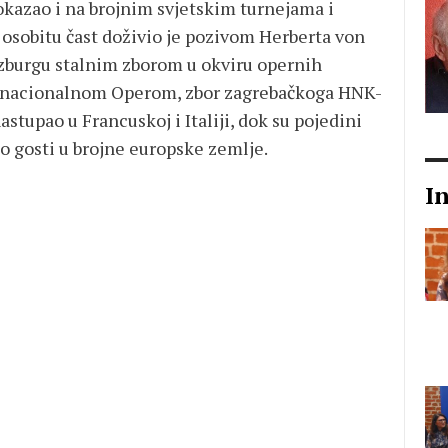
pokazao i na brojnim svjetskim turnejama i
 osobitu čast doživio je pozivom Herberta von
lzburgu stalnim zborom u okviru opernih
 s nacionalnom Operom, zbor zagrebačkoga HNK-
stupao u Francuskoj i Italiji, dok su pojedini
ao gosti u brojne europske zemlje.
I