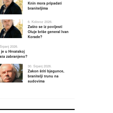
Knin mora pripadati
braniteljima
6. Kolovoz 2026.
Zašto se iz povijesti
Oluje briše general Ivan
Korade?
 Srpanj 2026.
 je u Hrvatskoj
sta zabranjeno?
30. Srpanj 2026.
Zakon štiti bjegunce,
branitelji trunu na
sudovima