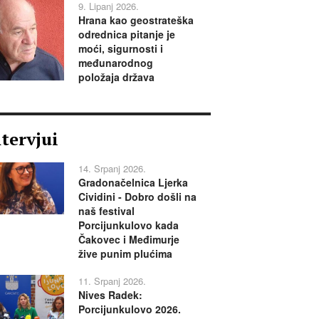
9. Lipanj 2026.
Hrana kao geostrateška
odrednica pitanje je
moći, sigurnosti i
međunarodnog
položaja država
ntervjui
14. Srpanj 2026.
Gradonačelnica Ljerka
Cividini - Dobro došli na
naš festival
Porcijunkulovo kada
Čakovec i Međimurje
žive punim plućima
11. Srpanj 2026.
Nives Radek:
Porcijunkulovo 2026.