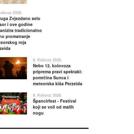
Kolovoz 2026.
uga Zvjezdano selo
or i ove godine
anizira tradicionalno
no promatranje
eorskog roja
zeida
8. Kolovoz 2026.
Nebo 12. kolovoza
priprema pravi spektakl:
pomrčina Sunca i
meteorska kiša Perzeida
8. Kolovoz 2026.
Špancirfest - Festival
koji se voli od malih
nogu