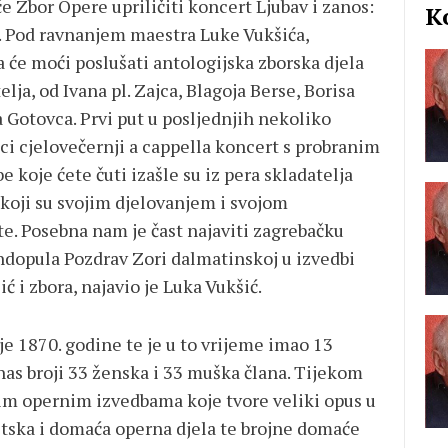
e Zbor Opere upriličiti koncert Ljubav i zanos:
K
a. Pod ravnanjem maestra Luke Vukšića,
 će moći poslušati antologijska zborska djela
ja, od Ivana pl. Zajca, Blagoja Berse, Borisa
a Gotovca. Prvi put u posljednjih nekoliko
ici cjelovečernji a cappella koncert s probranim
 koje ćete čuti izašle su iz pera skladatelja
i koji su svojim djelovanjem i svojom
e. Posebna nam je čast najaviti zagrebačku
dopula Pozdrav Zori dalmatinskoj u izvedbi
 i zbora, najavio je Luka Vukšić.
 1870. godine te je u to vrijeme imao 13
nas broji 33 ženska i 33 muška člana. Tijekom
nim opernim izvedbama koje tvore veliki opus u
etska i domaća operna djela te brojne domaće