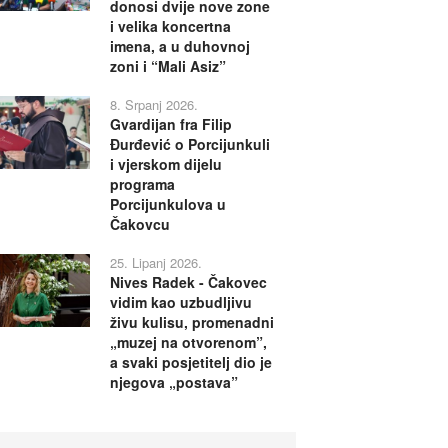
donosi dvije nove zone
i velika koncertna
imena, a u duhovnoj
zoni i “Mali Asiz”
8. Srpanj 2026.
Gvardijan fra Filip
Đurđević o Porcijunkuli
i vjerskom dijelu
programa
Porcijunkulova u
Čakovcu
25. Lipanj 2026.
Nives Radek - Čakovec
vidim kao uzbudljivu
živu kulisu, promenadni
„muzej na otvorenom”,
a svaki posjetitelj dio je
njegova „postava”