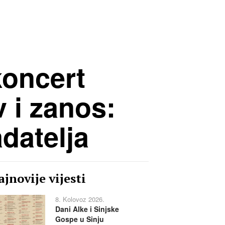
koncert
 i zanos:
datelja
jnovije vijesti
8. Kolovoz 2026.
Dani Alke i Sinjske
Gospe u Sinju