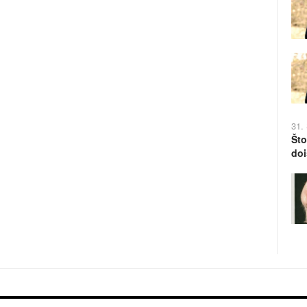
31.
Što
doi