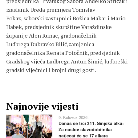
predsjednika Hrvatskog Sabora Anđelko Stričak i
izaslanik Ureda premijera Tomislav
Pokaz, saborski zastupnici Božica Makar i Mario
Habek, predsjednik skupštine Varaždinske
županije Alen Runac, gradonačelnik
Ludbrega Dubravko Bilić,zamjenica
gradonačelnika Renata Potočnik, predsjednik
Gradskog vijeća Ludbrega Antun Šimić, ludbreški
gradski vijećnici i brojni drugi gosti.
Najnovije vijesti
9. Kolovoz 2026.
Danas se trči 311. Sinjska alka:
Za naslov slavodobitnika
natjecat će se 17 alkara