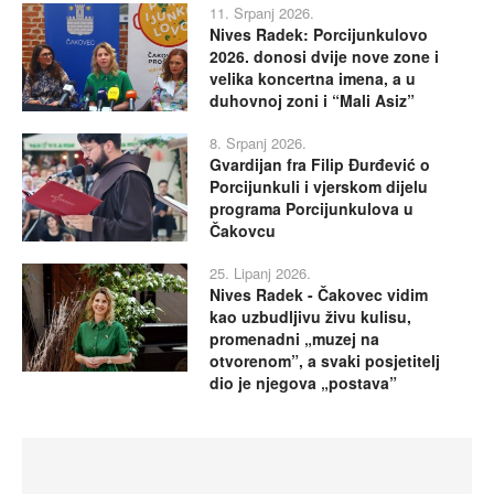
11. Srpanj 2026.
Nives Radek: Porcijunkulovo
2026. donosi dvije nove zone i
velika koncertna imena, a u
duhovnoj zoni i “Mali Asiz”
8. Srpanj 2026.
Gvardijan fra Filip Đurđević o
Porcijunkuli i vjerskom dijelu
programa Porcijunkulova u
Čakovcu
25. Lipanj 2026.
Nives Radek - Čakovec vidim
kao uzbudljivu živu kulisu,
promenadni „muzej na
otvorenom”, a svaki posjetitelj
dio je njegova „postava”