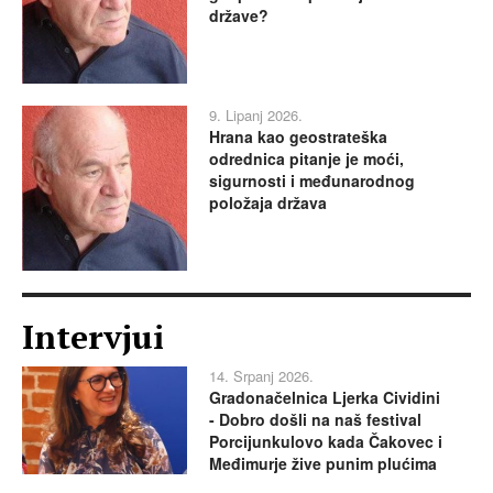
države?
9. Lipanj 2026.
Hrana kao geostrateška
odrednica pitanje je moći,
sigurnosti i međunarodnog
položaja država
Intervjui
14. Srpanj 2026.
Gradonačelnica Ljerka Cividini
- Dobro došli na naš festival
Porcijunkulovo kada Čakovec i
Međimurje žive punim plućima