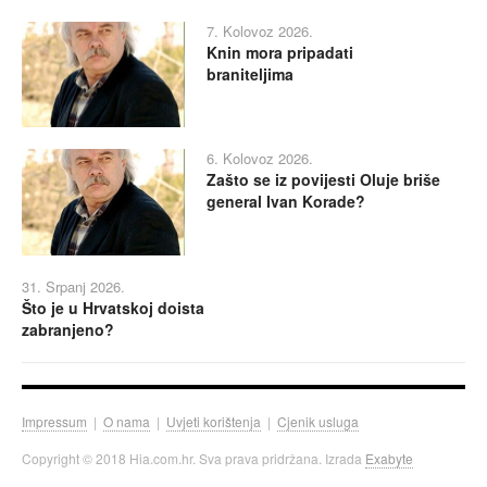
7. Kolovoz 2026.
Knin mora pripadati
braniteljima
6. Kolovoz 2026.
Zašto se iz povijesti Oluje briše
general Ivan Korade?
31. Srpanj 2026.
Što je u Hrvatskoj doista
zabranjeno?
Impressum
|
O nama
|
Uvjeti korištenja
|
Cjenik usluga
Copyright © 2018 Hia.com.hr. Sva prava pridržana. Izrada
Exabyte