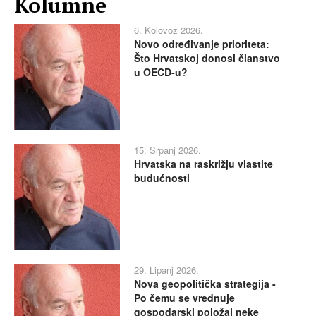
Kolumne
6. Kolovoz 2026.
Novo određivanje prioriteta:
Što Hrvatskoj donosi članstvo
u OECD-u?
15. Srpanj 2026.
Hrvatska na raskrižju vlastite
budućnosti
29. Lipanj 2026.
Nova geopolitička strategija -
Po čemu se vrednuje
gospodarski položaj neke