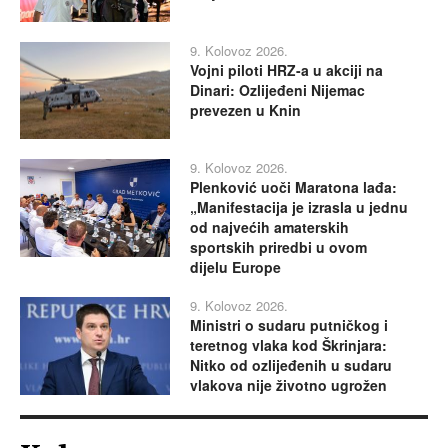
9. Kolovoz 2026.
Vojni piloti HRZ-a u akciji na
Dinari: Ozlijeđeni Nijemac
prevezen u Knin
9. Kolovoz 2026.
Plenković uoči Maratona lađa:
„Manifestacija je izrasla u jednu
od najvećih amaterskih
sportskih priredbi u ovom
dijelu Europe
9. Kolovoz 2026.
Ministri o sudaru putničkog i
teretnog vlaka kod Škrinjara:
Nitko od ozlijeđenih u sudaru
vlakova nije životno ugrožen