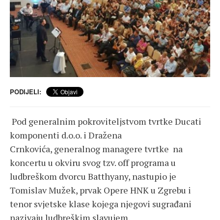
PODIJELI:
Pod generalnim pokroviteljstvom tvrtke Ducati
komponenti d.o.o. i Dražena
Crnkovića, generalnog managere tvrtke na
koncertu u okviru svog tzv. off programa u
ludbreškom dvorcu Batthyany, nastupio je
Tomislav Mužek, prvak Opere HNK u Zgrebu i
tenor svjetske klase kojega njegovi sugrađani
nazivaju ludbreškim slavujem.