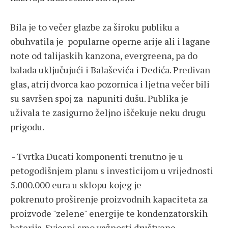
Bila je to večer glazbe za široku publiku a
obuhvatila je popularne operne arije ali i lagane
note od talijaskih kanzona, evergreena, pa do
balada uključujući i Balaševića i Dedića. Predivan
glas, atrij dvorca kao pozornica i ljetna večer bili
su savršen spoj za napuniti dušu. Publika je
uživala te zasigurno željno iščekuje neku drugu
prigodu.
- Tvrtka Ducati komponenti trenutno je u
petogodišnjem planu s investicijom u vrijednosti
5.000.000 eura u sklopu kojeg je
pokrenuto proširenje proizvodnih kapaciteta za
proizvode "zelene" energije te kondenzatorskih
baterija. Svjesni smo važnosti društvene