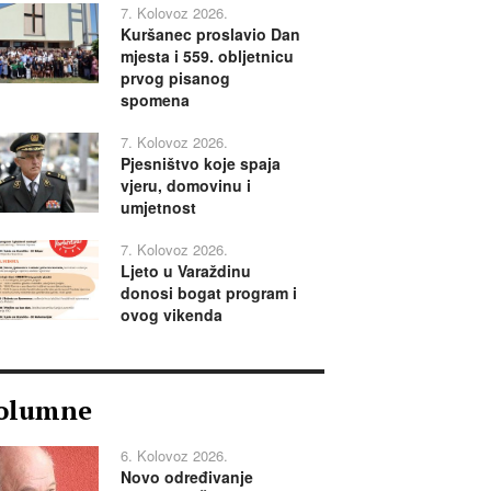
7. Kolovoz 2026.
Kuršanec proslavio Dan
mjesta i 559. obljetnicu
prvog pisanog
spomena
7. Kolovoz 2026.
Pjesništvo koje spaja
vjeru, domovinu i
umjetnost
7. Kolovoz 2026.
Ljeto u Varaždinu
donosi bogat program i
ovog vikenda
olumne
6. Kolovoz 2026.
Novo određivanje