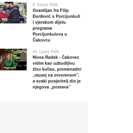
8. Srpanj 2026.
Gvardijan fra Filip
Đurđević o Porcijunkuli
i vjerskom dijelu
programa
Porcijunkulova u
Čakovcu
25. Lipanj 2026.
Nives Radek - Čakovec
vidim kao uzbudljivu
živu kulisu, promenadni
„muzej na otvorenom”,
a svaki posjetitelj dio je
njegova „postava”