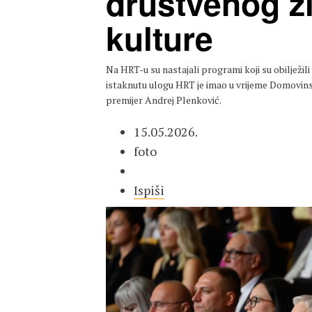
društvenog živ
kulture
Na HRT-u su nastajali programi koji su obilježili
istaknutu ulogu HRT je imao u vrijeme Domovinsko
premijer Andrej Plenković.
15.05.2026.
foto
Ispiši