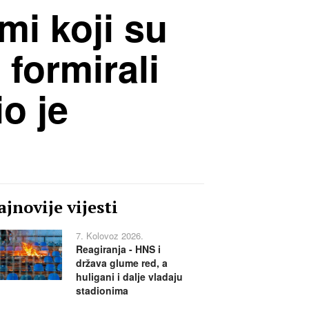
mi koji su
 formirali
o je
jnovije vijesti
7. Kolovoz 2026.
Reagiranja - HNS i
država glume red, a
huligani i dalje vladaju
stadionima