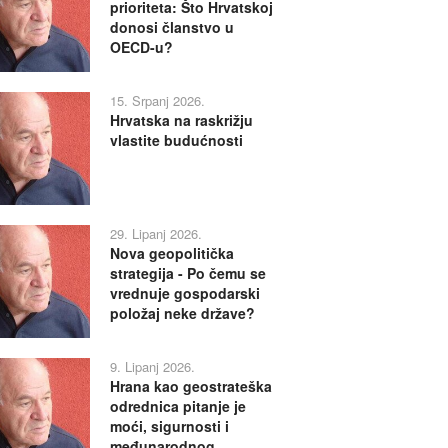
prioriteta: Što Hrvatskoj
donosi članstvo u
OECD-u?
15. Srpanj 2026.
Hrvatska na raskrižju
vlastite budućnosti
29. Lipanj 2026.
Nova geopolitička
strategija - Po čemu se
vrednuje gospodarski
položaj neke države?
9. Lipanj 2026.
Hrana kao geostrateška
odrednica pitanje je
moći, sigurnosti i
međunarodnog