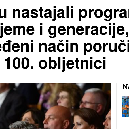
 nastajali progra
rijeme i generacije,
đeni način poruči
100. obljetnici
Na