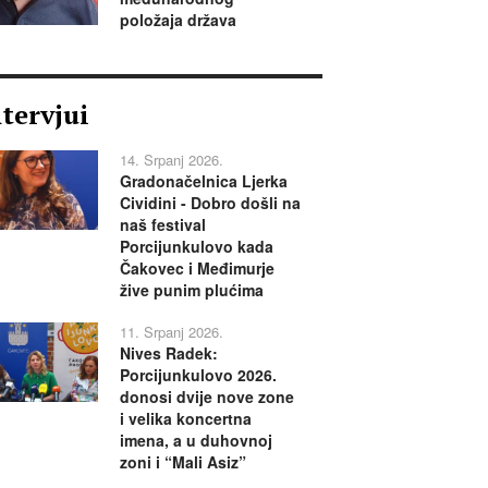
položaja država
ntervjui
14. Srpanj 2026.
Gradonačelnica Ljerka
Cividini - Dobro došli na
naš festival
Porcijunkulovo kada
Čakovec i Međimurje
žive punim plućima
11. Srpanj 2026.
Nives Radek:
Porcijunkulovo 2026.
donosi dvije nove zone
i velika koncertna
imena, a u duhovnoj
zoni i “Mali Asiz”