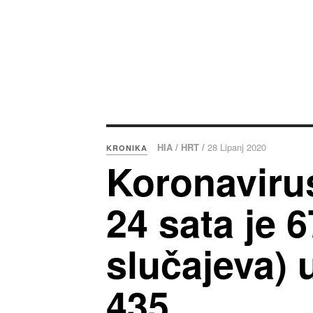
HIA / HRT /
28 Lipanj 2020
KRONIKA
Koronavirus
24 sata je 
slučajeva)
435