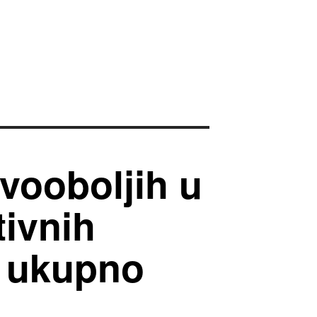
vooboljih u
tivnih
s ukupno