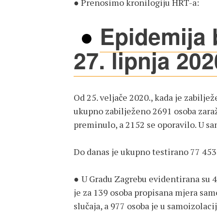
●
Prenosimo kronilogiju HRT-a:
●
Epidemija 
27. lipnja 202
Od 25. veljače 2020., kada je zabiljež
ukupno zabilježeno 2691 osoba zara
preminulo, a 2152 se oporavilo. U sa
Do danas je ukupno testirano 77 453 
●
U Gradu Zagrebu evidentirana su 4
je za 139 osoba propisana mjera sam
slučaja, a 977 osoba je u samoizolacij