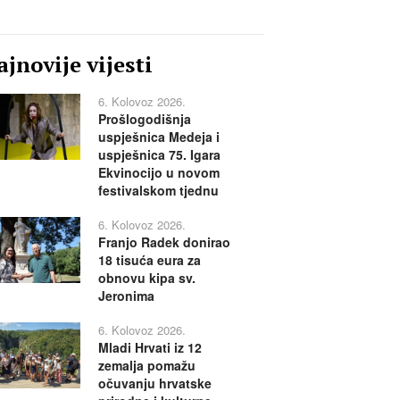
jnovije vijesti
6. Kolovoz 2026.
Prošlogodišnja
uspješnica Medeja i
uspješnica 75. Igara
Ekvinocijo u novom
festivalskom tjednu
6. Kolovoz 2026.
Franjo Radek donirao
18 tisuća eura za
obnovu kipa sv.
Jeronima
6. Kolovoz 2026.
Mladi Hrvati iz 12
zemalja pomažu
očuvanju hrvatske