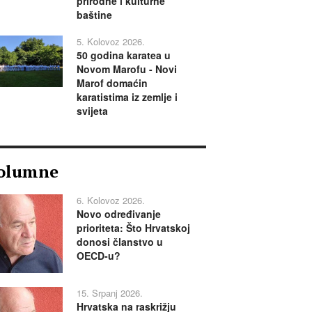
prirodne i kulturne
baštine
5. Kolovoz 2026.
50 godina karatea u
Novom Marofu - Novi
Marof domaćin
karatistima iz zemlje i
svijeta
olumne
6. Kolovoz 2026.
Novo određivanje
prioriteta: Što Hrvatskoj
donosi članstvo u
OECD-u?
15. Srpanj 2026.
Hrvatska na raskrižju