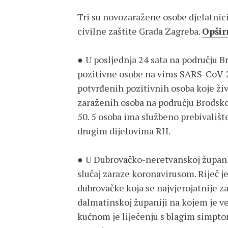
Tri su novozaražene osobe djelatnici
civilne zaštite Grada Zagreba.
Opšir
●
U posljednja 24 sata na području 
pozitivne osobe na virus SARS-CoV-2
potvrđenih pozitivnih osoba koje ži
zaraženih osoba na području Brodsko
50. 5 osoba ima službeno prebivalište
drugim dijelovima RH.
●
U Dubrovačko-neretvanskoj županiji
slučaj zaraze koronavirusom. Riječ j
dubrovačke koja se najvjerojatnije z
dalmatinskoj županiji na kojem je ve
kućnom je liječenju s blagim simpto