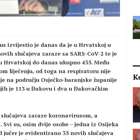
s izvijestio je danas da je u Hrvatskoj u
novih slučajeva zaraze sa SARS-CoV-2 te je
 u Hrvatskoj do danas ukupno 435. Među
om liječenju, od toga na respiratoru nije
K
 je na području Osječko-baranjske županije
ojih je 113 u Đakovu i dva u Đakovačkim
h slučajeva zaraze koronavirusom, a
 Svi su, osim dvije osobe – jedna iz Osijeka
d jučer je evidentirano 35 novih slučajeva