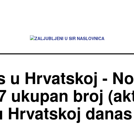
 u Hrvatskoj - No
67 ukupan broj (ak
 u Hrvatskoj dana