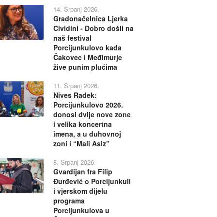
14. Srpanj 2026.
Gradonačelnica Ljerka
Cividini - Dobro došli na
naš festival
Porcijunkulovo kada
Čakovec i Međimurje
žive punim plućima
11. Srpanj 2026.
Nives Radek:
Porcijunkulovo 2026.
donosi dvije nove zone
i velika koncertna
imena, a u duhovnoj
zoni i “Mali Asiz”
8. Srpanj 2026.
Gvardijan fra Filip
Đurđević o Porcijunkuli
i vjerskom dijelu
programa
Porcijunkulova u