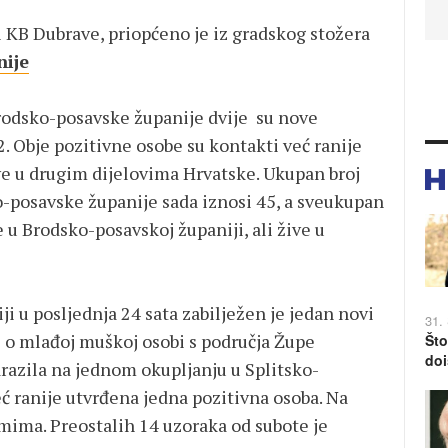
 KB Dubrave, priopćeno je iz gradskog stožera
nije
Brodsko-posavske županije dvije su nove
. Obje pozitivne osobe su kontakti već ranije
ve u drugim dijelovima Hrvatske. Ukupan broj
-posavske županije sada iznosi 45, a sveukupan
 u Brodsko-posavskoj županiji, ali žive u
 u posljednja 24 sata zabilježen je jedan novi
31.
e o mlađoj muškoj osobi s područja Župe
Što
doi
arazila na jednom okupljanju u Splitsko-
ć ranije utvrđena jedna pozitivna osoba. Na
mima. Preostalih 14 uzoraka od subote je