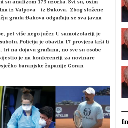
i su analizom 173 uzorka. Svi su, osim
jedna iz Valpova – iz Đakova. Zbog složene
učju grada Đakova odgađaju se sva javna
, pet više nego jučer. U samoizolaciji je
ubotu. Policija je obavila 17 provjera krši li
, tri na dojavu građana, no sve su osobe
vijestio je na konferenciji za novinare
 Osječko-baranjske županije Goran
I