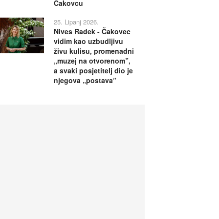
Čakovcu
25. Lipanj 2026.
Nives Radek - Čakovec
vidim kao uzbudljivu
živu kulisu, promenadni
„muzej na otvorenom”,
a svaki posjetitelj dio je
njegova „postava”