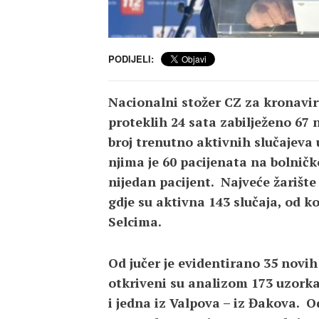
PODIJELI:
Nacionalni stožer CZ za kronaviru
proteklih 24 sata zabilježeno 67 
broj trenutno aktivnih slučajeva
njima je 60 pacijenata na bolničk
nijedan pacijent. Najveće žarište
gdje su aktivna 143 slučaja, od k
Selcima.
Od jučer je evidentirano 35 novi
otkriveni su analizom 173 uzorka.
i jedna iz Valpova – iz Đakova. O