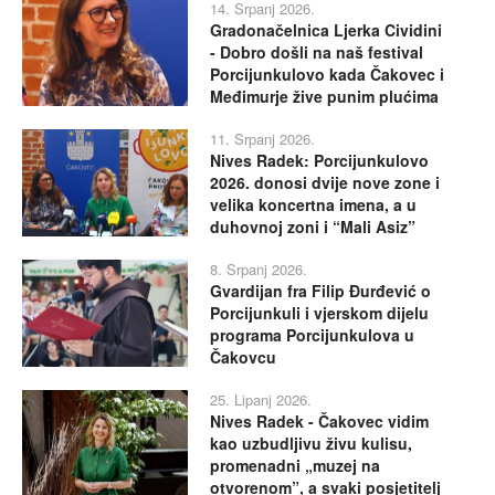
14. Srpanj 2026.
Gradonačelnica Ljerka Cividini
- Dobro došli na naš festival
Porcijunkulovo kada Čakovec i
Međimurje žive punim plućima
11. Srpanj 2026.
Nives Radek: Porcijunkulovo
2026. donosi dvije nove zone i
velika koncertna imena, a u
duhovnoj zoni i “Mali Asiz”
8. Srpanj 2026.
Gvardijan fra Filip Đurđević o
Porcijunkuli i vjerskom dijelu
programa Porcijunkulova u
Čakovcu
25. Lipanj 2026.
Nives Radek - Čakovec vidim
kao uzbudljivu živu kulisu,
promenadni „muzej na
otvorenom”, a svaki posjetitelj