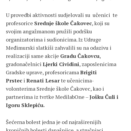
U provedbi aktivnosti sudjelovali su učenici te
profesorice
Srednje škole Čakovec
, koji su
svojim angažmanom pružili podršku
organizatorima i sudionicima. Iz Udruge
Međimurski slatkiši zahvalili su na odazivu i
realizaciji same akcije
Gradu Čakovcu
,
gradonačelnici
Ljerki Cividini
, zaposlenicima
Gradske uprave, profesoricama
Brigiti
Prstec
i
Renati Lesar
te učenicima-
volonterima Srednje škole Čakovec, kao i
partnerima iz tvrtke MedilabOne –
Jošku Čuli i
Igoru Sklepiću.
Šećerna bolest jedna je od najraširenijih
kroničnih bolesti današnjice, a stručnjaci