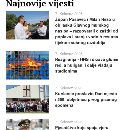
Najnovije vijesti
7. Kolovoz 2026.
Župan Posavec i Milan Rezo u
obilasku Glavnog murskog
nasipa – razgovarali o zaštiti od
poplava i stanju vodnih resursa
tijekom sušnog razdoblja
7. Kolovoz 2026.
Reagiranja - HNS i država glume
red, a huligani i dalje vladaju
stadionima
7. Kolovoz 2026.
Kuršanec proslavio Dan mjesta
i 559. obljetnicu prvog pisanog
spomena
7. Kolovoz 2026.
Pjesništvo koje spaja vjeru,