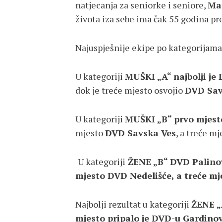
natjecanja za seniorke i seniore,
Mar
života iza sebe ima čak 55 godina pr
Najuspješnije ekipe po kategorijama 
U kategoriji
MUŠKI „A“ najbolji je
dok je treće mjesto osvojio
DVD Sav
U kategoriji
MUŠKI „B“ prvo mjest
mjesto
DVD Savska Ves
, a treće m
U kategoriji
ŽENE „B“ DVD Palinove
mjesto DVD Nedelišće, a treće mj
Najbolji rezultat u kategoriji
ŽENE 
mjesto pripalo je DVD-u Gardino