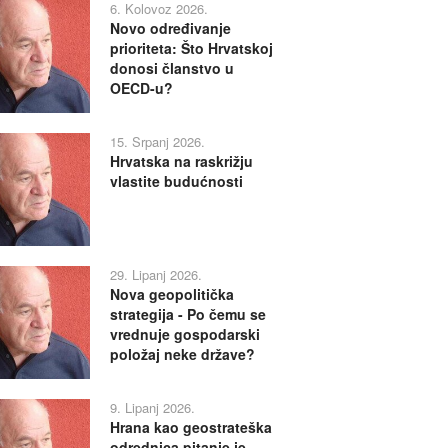
6. Kolovoz 2026.
Novo određivanje
prioriteta: Što Hrvatskoj
donosi članstvo u
OECD-u?
15. Srpanj 2026.
Hrvatska na raskrižju
vlastite budućnosti
29. Lipanj 2026.
Nova geopolitička
strategija - Po čemu se
vrednuje gospodarski
položaj neke države?
9. Lipanj 2026.
Hrana kao geostrateška
odrednica pitanje je