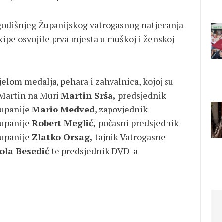
odišnjeg Županijskog vatrogasnog natjecanja
kipe osvojile prva mjesta u muškoj i ženskoj
elom medalja, pehara i zahvalnica, kojoj su
 Martin na Muri
Martin Srša,
predsjednik
županije
Mario Medved
, zapovjednik
županije
Robert Meglić,
počasni predsjednik
županije
Zlatko Orsag,
tajnik Vatrogasne
ola Besedić
te predsjednik DVD-a