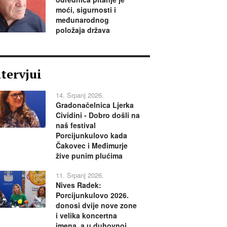
moći, sigurnosti i
međunarodnog
položaja država
ntervjui
14. Srpanj 2026.
Gradonačelnica Ljerka
Cividini - Dobro došli na
naš festival
Porcijunkulovo kada
Čakovec i Međimurje
žive punim plućima
11. Srpanj 2026.
Nives Radek:
Porcijunkulovo 2026.
donosi dvije nove zone
i velika koncertna
imena, a u duhovnoj