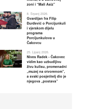
zoni i “Mali Asiz”
8. Srpanj 2026.
Gvardijan fra Filip
Đurđević o Porcijunkuli
i vjerskom dijelu
programa
Porcijunkulova u
Čakovcu
25. Lipanj 2026.
Nives Radek - Čakovec
vidim kao uzbudljivu
živu kulisu, promenadni
„muzej na otvorenom”,
a svaki posjetitelj dio je
njegova „postava”