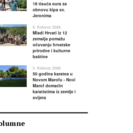
18 tisuća eura za
obnovu kipa sv.
Jeronima
6. Kolovoz 2026.
Mladi Hrvati iz 12
zemalja pomažu
očuvanju hrvatske
prirodne i kulturne
baštine
5. Kolovoz 2026.
50 godina karatea u
Novom Marofu - Novi
Marof domaćin
karatistima iz zemlje i
svijeta
olumne