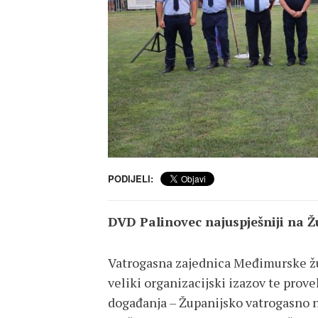
PODIJELI:
DVD Palinovec najuspješniji na 
Vatrogasna zajednica Međimurske žup
veliki organizacijski izazov te prov
događanja – Županijsko vatrogasno na