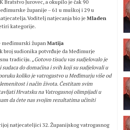
Bratstvo Jurovec, a okupilo je čak 90
 Međimurske županije – 61 u muškoj i 29 u
atjecatelja. Voditelj natjecanja bio je
Mladen
etiri kategorije.
je međimurski župan
Matija
k broj sudionika potvrđuje da Međimurje
snu tradiciju.
„Gotovo tisuću vas sudjelovalo je
 sudaca do domaćina i svih koji su sudjelovali u
 poruku koliko je vatrogastvo u Međimurju više od
plemenitost i način života.
Čestitam svim
avljati Hrvatsku na Vatrogasnoj olimpijadi u
sam da ćete nas svojim rezultatima učiniti
ijoj natjecateljici 32. Županijskog vatrogasnog