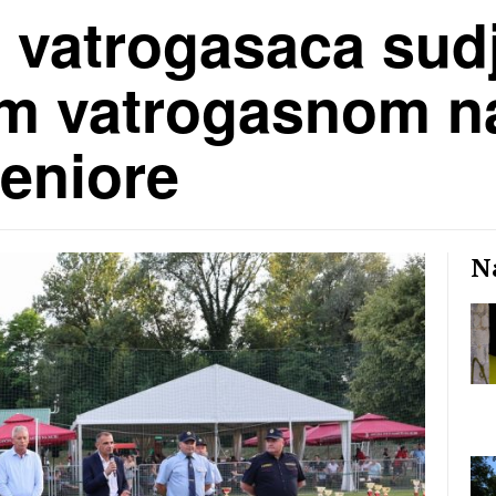
 vatrogasaca sud
m vatrogasnom na
seniore
Na