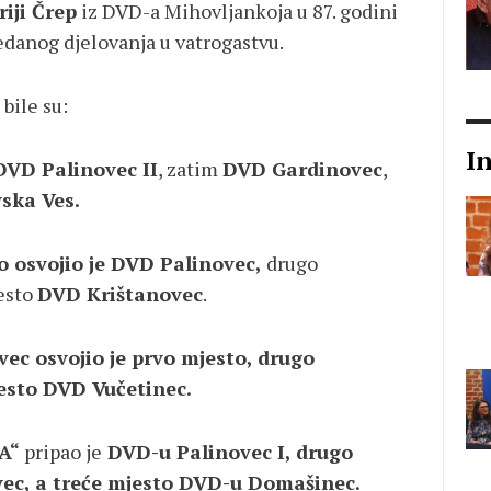
iji Črep
iz DVD-a Mihovljankoja u 87. godini
edanog djelovanja u vatrogastvu.
bile su:
I
 DVD Palinovec II
, zatim
DVD Gardinovec
,
ska Ves.
o osvojio je DVD Palinovec,
drugo
jesto
DVD Krištanovec
.
c osvojio je prvo mjesto, drugo
esto DVD Vučetinec.
„A“
pripao je
DVD-u Palinovec I, drugo
vec, a treće mjesto DVD-u Domašinec.