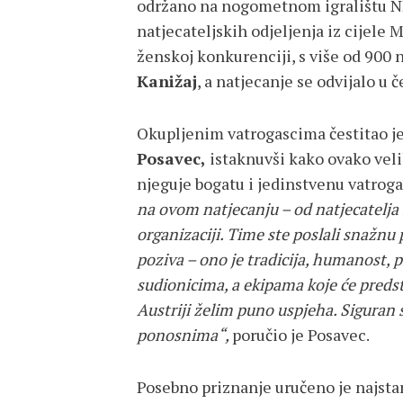
održano na nogometnom igralištu NK 
natjecateljskih odjeljenja iz cijele
ženskoj konkurenciji, s više od 900 n
Kanižaj
, a natjecanje se odvijalo u č
Okupljenim vatrogascima čestitao 
Posavec,
istaknuvši kako ovako veli
njeguje bogatu i jedinstvenu vatroga
na ovom natjecanju – od natjecatelja i
organizaciji. Time ste poslali snažnu
poziva – ono je tradicija, humanost, 
sudionicima, a ekipama koje će predst
Austriji želim puno uspjeha. Siguran 
ponosnima“,
poručio je Posavec.
Posebno priznanje uručeno je najstar