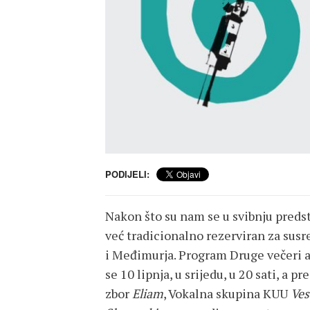
PODIJELI:
Nakon što su nam se u svibnju predsta
već tradicionalno rezerviran za susr
i Međimurja. Program Druge večeri
se 10 lipnja, u srijedu, u 20 sati, a p
zbor
Eliam
, Vokalna skupina KUU
Ves