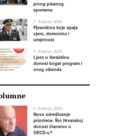
prvog pisanog
spomena
7. Kolovoz 2026.
Pjesništvo koje spaja
vjeru, domovinu i
umjetnost
7. Kolovoz 2026.
Ljeto u Varaždinu
donosi bogat program i
ovog vikenda
olumne
6. Kolovoz 2026.
Novo određivanje
prioriteta: Što Hrvatskoj
donosi članstvo u
OECD-u?