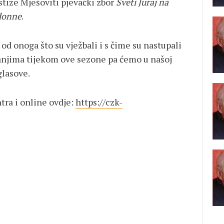
stiže Mješoviti pjevački zbor
Sveti Juraj na
donne
.
 od onoga što su vježbali i s čime su nastupali
anjima tijekom ove sezone pa ćemo u našoj
glasove.
tra i online ovdje:
https://czk-