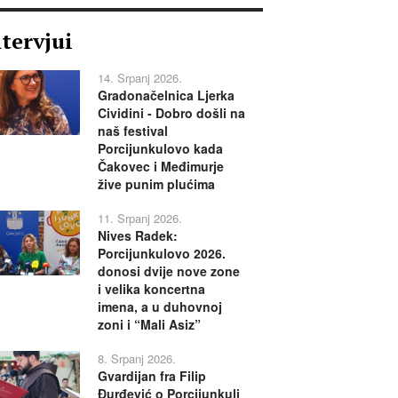
ntervjui
14. Srpanj 2026.
Gradonačelnica Ljerka
Cividini - Dobro došli na
naš festival
Porcijunkulovo kada
Čakovec i Međimurje
žive punim plućima
11. Srpanj 2026.
Nives Radek:
Porcijunkulovo 2026.
donosi dvije nove zone
i velika koncertna
imena, a u duhovnoj
zoni i “Mali Asiz”
8. Srpanj 2026.
Gvardijan fra Filip
Đurđević o Porcijunkuli