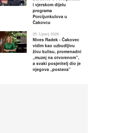
i vjerskom dijelu
programa
Porcijunkulova u
Čakovcu
25. Lipanj 2026.
Nives Radek - Čakovec
vidim kao uzbudljivu
živu kulisu, promenadni
„muzej na otvorenom”,
a svaki posjetitelj dio je
njegova „postava”