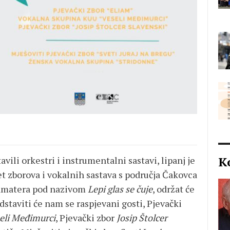
K
vili orkestri i instrumentalni sastavi, lipanj je
et zborova i vokalnih sastava s područja Čakovca
 amatera pod nazivom
Lepi glas se čuje
, održat će
redstaviti će nam se raspjevani gosti, Pjevački
eli Međimurci
, Pjevački zbor
Josip Štolcer