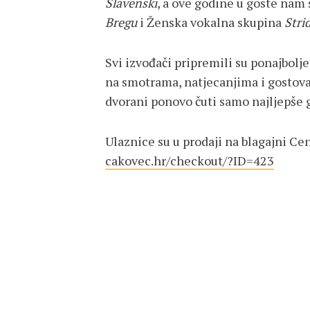
Slavenski
, a ove godine u goste nam 
Bregu
i Ženska vokalna skupina
Stri
Svi izvođači pripremili su ponajbolje
na smotrama, natjecanjima i gostov
dvorani ponovo čuti samo najljepše 
Ulaznice su u prodaji na blagajni Cen
cakovec.hr/checkout/?ID=423