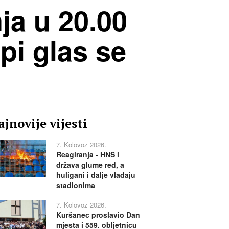
ja u 20.00
pi glas se
jnovije vijesti
7. Kolovoz 2026.
Reagiranja - HNS i
država glume red, a
huligani i dalje vladaju
stadionima
7. Kolovoz 2026.
Kuršanec proslavio Dan
mjesta i 559. obljetnicu