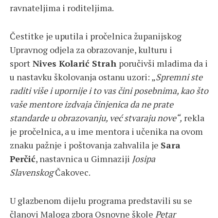
ravnateljima i roditeljima.
Čestitke je uputila i pročelnica županijskog
Upravnog odjela za obrazovanje, kulturu i
sport
Nives Kolarić Strah
poručivši mladima da i
u nastavku školovanja ostanu uzori: „
Spremni ste
raditi više i upornije i to vas čini posebnima, kao što
vaše mentore izdvaja činjenica da ne prate
standarde u obrazovanju, već stvaraju nove“,
rekla
je pročelnica, a u ime mentora i učenika na ovom
znaku pažnje i poštovanja zahvalila je
Sara
Perčić
, nastavnica u Gimnaziji
Josipa
Slavenskog
Čakovec.
U glazbenom dijelu programa predstavili su se
članovi Maloga zbora Osnovne škole
Petar