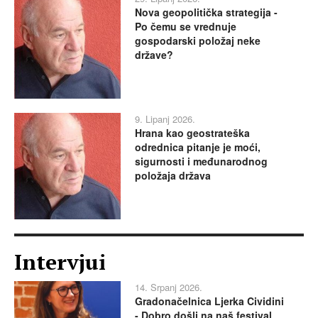
Nova geopolitička strategija -
Po čemu se vrednuje
gospodarski položaj neke
države?
9. Lipanj 2026.
Hrana kao geostrateška
odrednica pitanje je moći,
sigurnosti i međunarodnog
položaja država
Intervjui
14. Srpanj 2026.
Gradonačelnica Ljerka Cividini
- Dobro došli na naš festival