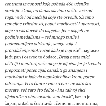
centrima izvrsnosti koje pohađa 466 učenika
srednjih škola, no danas slavimo nešto veće od
toga, veće i od medalja koje ste osvojili. Slavimo
temeljne vrijednosti, poput marljivosti i upornosti,
koje su vas dovele do uspjeha. Jer – uspjeh ne
počinje medaljama – već mnogo ranije i
podrazumijeva odricanje, snagu volje i
pronalaženje motivacije kada je najteže
“, naglasio
je župan Posavec te dodao: „
Dragi nastavnici,
učitelji i mentori,
v
aša uloga je ključna jer je trebalo
prepoznati potencijal, osnažiti ga znanjem i
motivirati mlade da nepokolebljivo krenu putem
odricanja. Vi to činite svim srcem - ne zato što
morate, već zato što želite - i na takvoj slici
djelatnika u obrazovanju vam hval
a“, kazao je
župan, srdačno čestitavši učenicima, mentorima,