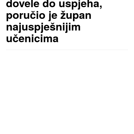
dovele do uspjeha,
poručio je župan
najuspješnijim
učenicima