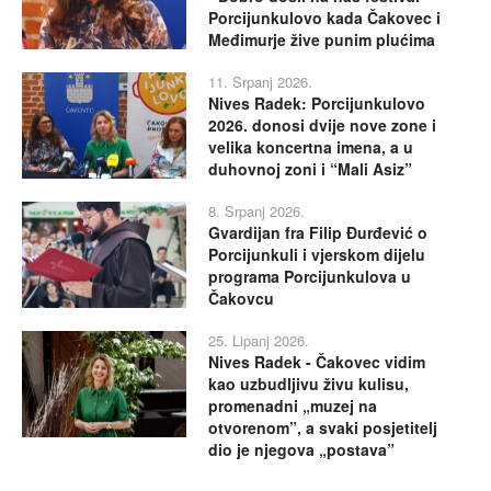
Porcijunkulovo kada Čakovec i
Međimurje žive punim plućima
11. Srpanj 2026.
Nives Radek: Porcijunkulovo
2026. donosi dvije nove zone i
velika koncertna imena, a u
duhovnoj zoni i “Mali Asiz”
8. Srpanj 2026.
Gvardijan fra Filip Đurđević o
Porcijunkuli i vjerskom dijelu
programa Porcijunkulova u
Čakovcu
25. Lipanj 2026.
Nives Radek - Čakovec vidim
kao uzbudljivu živu kulisu,
promenadni „muzej na
otvorenom”, a svaki posjetitelj
dio je njegova „postava”