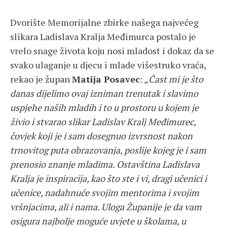
Dvorište Memorijalne zbirke našega najvećeg
slikara Ladislava Kralja Međimurca postalo je
vrelo snage života koju nosi mladost i dokaz da se
svako ulaganje u djecu i mlade višestruko vraća,
rekao je župan
Matija Posavec
: „
Čast mi je što
danas dijelimo ovaj izniman trenutak i slavimo
uspjehe naših mladih i to u prostoru u kojem je
živio i stvarao slikar Ladislav Kralj Međimurec,
čovjek koji je i sam dosegnuo izvrsnost nakon
trnovitog puta obrazovanja, poslije kojeg je i sam
prenosio znanje mladima. Ostavština Ladislava
Kralja je inspiracija, kao što ste i vi, dragi učenici i
učenice, nadahnuće svojim mentorima i svojim
vršnjacima, ali i nama. Uloga Županije je da vam
osigura najbolje moguće uvjete u školama, u