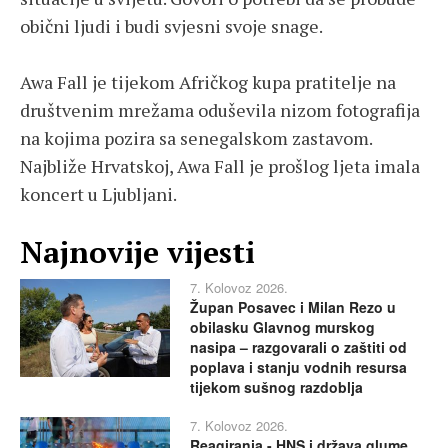
obični ljudi i budi svjesni svoje snage.
Awa Fall je tijekom Afričkog kupa pratitelje na
društvenim mrežama oduševila nizom fotografija
na kojima pozira sa senegalskom zastavom.
Najbliže Hrvatskoj, Awa Fall je prošlog ljeta imala
koncert u Ljubljani.
Najnovije vijesti
7. Kolovoz 2026.
Župan Posavec i Milan Rezo u
obilasku Glavnog murskog
nasipa – razgovarali o zaštiti od
poplava i stanju vodnih resursa
tijekom sušnog razdoblja
7. Kolovoz 2026.
Reagiranja - HNS i država glume