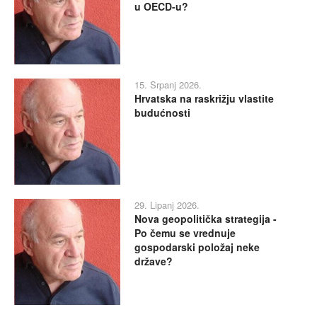
u OECD-u?
15. Srpanj 2026.
Hrvatska na raskrižju vlastite
budućnosti
29. Lipanj 2026.
Nova geopolitička strategija -
Po čemu se vrednuje
gospodarski položaj neke
države?