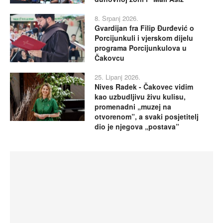
8. Srpanj 2026.
Gvardijan fra Filip Đurđević o
Porcijunkuli i vjerskom dijelu
programa Porcijunkulova u
Čakovcu
25. Lipanj 2026.
Nives Radek - Čakovec vidim
kao uzbudljivu živu kulisu,
promenadni „muzej na
otvorenom”, a svaki posjetitelj
dio je njegova „postava”