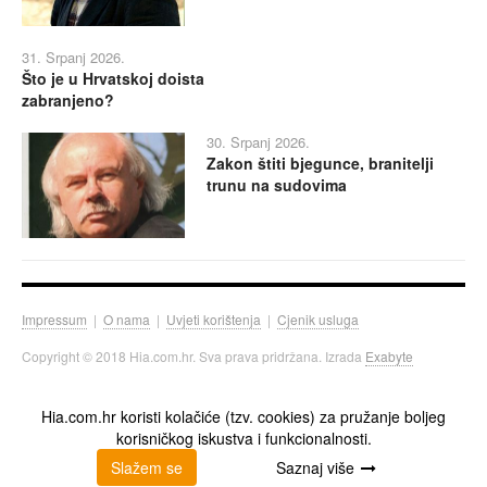
31. Srpanj 2026.
Što je u Hrvatskoj doista
zabranjeno?
30. Srpanj 2026.
Zakon štiti bjegunce, branitelji
trunu na sudovima
Impressum
|
O nama
|
Uvjeti korištenja
|
Cjenik usluga
Copyright © 2018 Hia.com.hr. Sva prava pridržana. Izrada
Exabyte
Hia.com.hr koristi kolačiće (tzv. cookies) za pružanje boljeg
korisničkog iskustva i funkcionalnosti.
Slažem se
Saznaj više