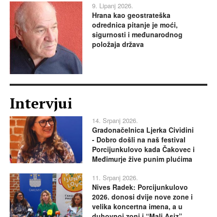
9. Lipanj 2026.
Hrana kao geostrateška
odrednica pitanje je moći,
sigurnosti i međunarodnog
položaja država
Intervjui
14. Srpanj 2026.
Gradonačelnica Ljerka Cividini
- Dobro došli na naš festival
Porcijunkulovo kada Čakovec i
Međimurje žive punim plućima
11. Srpanj 2026.
Nives Radek: Porcijunkulovo
2026. donosi dvije nove zone i
velika koncertna imena, a u
duhovnoj zoni i “Mali Asiz”