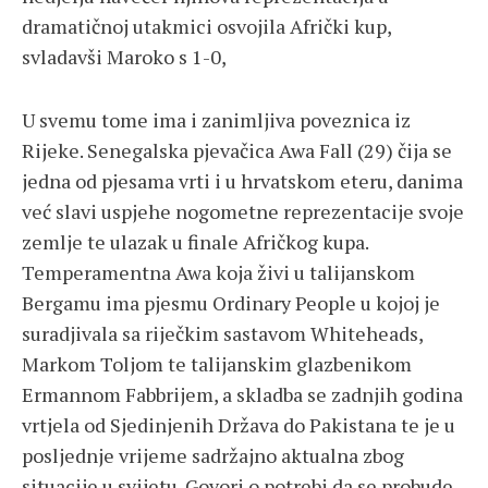
dramatičnoj utakmici osvojila Afrički kup,
svladavši Maroko s 1-0,
U svemu tome ima i zanimljiva poveznica iz
Rijeke. Senegalska pjevačica Awa Fall (29) čija se
jedna od pjesama vrti i u hrvatskom eteru, danima
već slavi uspjehe nogometne reprezentacije svoje
zemlje te ulazak u finale Afričkog kupa.
Temperamentna Awa koja živi u talijanskom
Bergamu ima pjesmu Ordinary People u kojoj je
suradjivala sa riječkim sastavom Whiteheads,
Markom Toljom te talijanskim glazbenikom
Ermannom Fabbrijem, a skladba se zadnjih godina
vrtjela od Sjedinjenih Država do Pakistana te je u
posljednje vrijeme sadržajno aktualna zbog
situacije u svijetu. Govori o potrebi da se probude