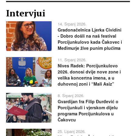
Intervjui
14. Srpanj 2026.
Gradonačelnica Ljerka Cividini
- Dobro došli na naš festival
Porcijunkulovo kada Čakovec i
Međimurje žive punim plućima
11. Srpanj 2026.
Nives Radek: Porcijunkulovo
2026. donosi dvije nove zone i
velika koncertna imena, a u
duhovnoj zoni i “Mali Asiz”
8. Srpanj 2026.
Gvardijan fra Filip Đurđević o
Porcijunkuli i vjerskom dijelu
programa Porcijunkulova u
Čakovcu
25. Lipanj 2026.