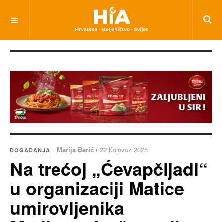
Marija Barić /
22 Kolovoz 2025
DOGAĐANJA
Na trećoj „Ćevapčijadi“
u organizaciji Matice
umirovljenika