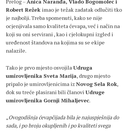
Prelog –
Anica Naranđa, Vlado Bogomolec i
Robert Režek
imao je težak zadatak odlučiti tko
je najbolji. Treba spomenuti, kako se nije
ocjenjivala samo kvaliteta ćevapa, već i način na
koji su oni servirani , kao i cjelokupni izgled i
uređenost štandova na kojima su se ekipe
nalazile.
Tako je prvo mjesto osvojila
Udruga
umirovljenika Sveta Marija
, drugo mjesto
pripalo je umirovljenicima iz
Novog Sela Rok
,
dok su treće plasirani bili članovi
Udruge
umirovljenika Gornji Mihaljevec
.
„
Ovogodišnja ćevapčijada bila je najuspješnija do
sada, i po broju okupljenih i po kvaliteti svega