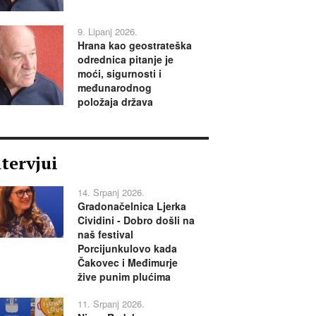
9. Lipanj 2026.
Hrana kao geostrateška
odrednica pitanje je
moći, sigurnosti i
međunarodnog
položaja država
ntervjui
14. Srpanj 2026.
Gradonačelnica Ljerka
Cividini - Dobro došli na
naš festival
Porcijunkulovo kada
Čakovec i Međimurje
žive punim plućima
11. Srpanj 2026.