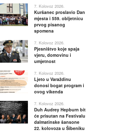
7. Kolovoz 2026.
Kuršanec proslavio Dan
mjesta i 559. obljetnicu
prvog pisanog
spomena
7. Kolovoz 2026.
Pjesništvo koje spaja
vjeru, domovinu i
umjetnost
7. Kolovoz 2026.
Ljeto u Varaždinu
donosi bogat program i
ovog vikenda
7. Kolovoz 2026.
Duh Audrey Hepburn bit
će prisutan na Festivalu
dalmatinske šansone
22. kolovoza u Šibeniku