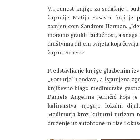
Vrijednost knjige za sadašnje i b
županije Matija Posavec koji je p
zamjenicom Sandrom Herman. „Identi
moramo graditi budućnost, a snaga
društvima diljem svijeta koja čuvaju t
župan Posavec.
Predstavljanje knjige glazbenim iz
„Pomurje“ Lendava, a ispunjena zgr
književno blago međimurske gastron
Daniela Angelina Jelinčić koja je 
kulinarstva, njeguje lokalni dija
Međimurja kroz kulturni turizam t
druženje uz autohtone mirise i okus