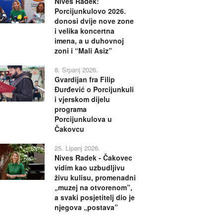
Nives Radek:
Porcijunkulovo 2026.
donosi dvije nove zone
i velika koncertna
imena, a u duhovnoj
zoni i “Mali Asiz”
8. Srpanj 2026.
Gvardijan fra Filip
Đurđević o Porcijunkuli
i vjerskom dijelu
programa
Porcijunkulova u
Čakovcu
25. Lipanj 2026.
Nives Radek - Čakovec
vidim kao uzbudljivu
živu kulisu, promenadni
„muzej na otvorenom”,
a svaki posjetitelj dio je
njegova „postava”