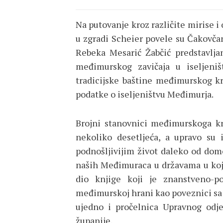
Na putovanje kroz različite mirise
u zgradi Scheier povele su Čakovčanke
Rebeka Mesarić Žabčić predstavlja
međimurskog zavičaja u iseljeništ
tradicijske baštine međimurskog kr
podatke o iseljeništvu Međimurja.
Brojni stanovnici međimurskoga kr
nekoliko desetljeća, a upravo su 
podnošljivijim život daleko od domo
naših Međimuraca u državama u koje 
dio knjige koji je znanstveno-p
međimurskoj hrani kao poveznici sa z
ujedno i pročelnica Upravnog odje
županije.