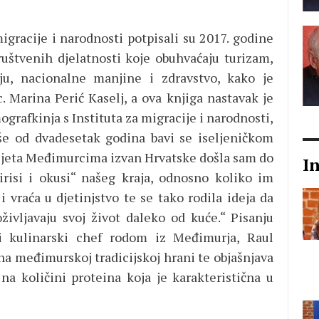
igracije i narodnosti potpisali su 2017. godine
uštvenih djelatnosti koje obuhvaćaju turizam,
iju, nacionalne manjine i zdravstvo, kako je
c. Marina Perić Kaselj, a ova knjiga nastavak je
ografkinja s Instituta za migracije i narodnosti,
iše od dvadesetak godina bavi se iseljeničkom
sjeta Međimurcima izvan Hrvatske došla sam do
I
irisi i okusi“ našeg kraja, odnosno koliko im
 vraća u djetinjstvo te se tako rodila ideja da
življavaju svoj život daleko od kuće.“ Pisanju
i kulinarski chef rodom iz Međimurja, Raul
na međimurskoj tradicijskoj hrani te objašnjava
a količini proteina koja je karakteristična u