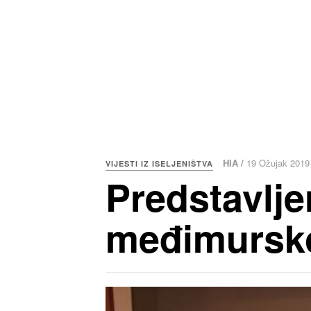
HIA /
19 Ožujak 2019
VIJESTI IZ ISELJENIŠTVA
Predstavljen
međimurskog