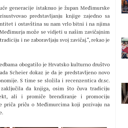
uduće generacije istaknuo je župan Međimurske
risustvovao predstavljanju knjige zajedno sa
tet i ostavština su nam vrlo bitni i na njima
 Međimurja može se vidjeti u našim zavičajnim
radiciju i ne zaboravljaju svoj zavičaj.“, rekao je
vedbama obogatilo je Hrvatsko kulturno društvo
ada Scheier dokaz je da je predstavljeno novo
omije. S time se složila i recenzentica dr.sc.
zaključila da knjiga, osim što čuva tradiciju
lekt, ali i promiče brendiranje i promociju
e priča priču o Međimurcima koji pozivaju na
e.