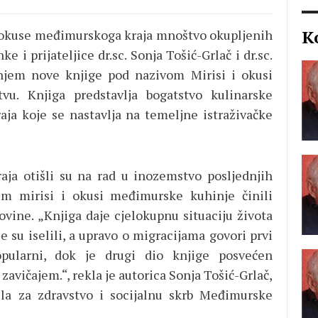
K
 i okuse međimurskoga kraja mnoštvo okupljenih
 i prijateljice dr.sc. Sonja Tošić-Grlač i dr.sc.
njem nove knjige pod nazivom Mirisi i okusi
vu. Knjiga predstavlja bogatstvo kulinarske
aja koje se nastavlja na temeljne istraživačke
aja otišli su na rad u inozemstvo posljednjih
im mirisi i okusi međimurske kuhinje činili
vine. „Knjiga daje cjelokupnu situaciju života
su iselili, a upravo o migracijama govori prvi
opularni, dok je drugi dio knjige posvećen
avičajem.“, rekla je autorica Sonja Tošić-Grlač,
la za zdravstvo i socijalnu skrb Međimurske