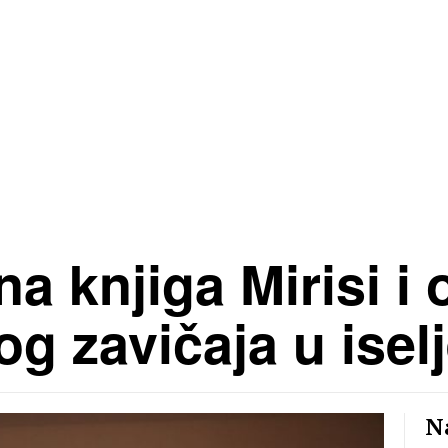
a knjiga Mirisi i 
 zavičaja u isel
Na