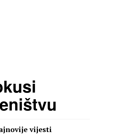
okusi
jeništvu
jnovije vijesti