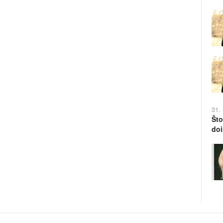
31.
Što
doi