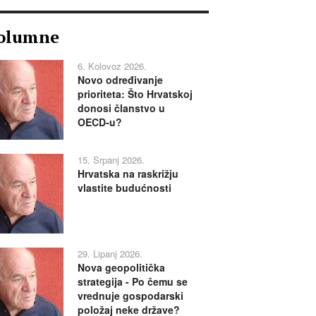
olumne
6. Kolovoz 2026.
Novo određivanje
prioriteta: Što Hrvatskoj
donosi članstvo u
OECD-u?
15. Srpanj 2026.
Hrvatska na raskrižju
vlastite budućnosti
29. Lipanj 2026.
Nova geopolitička
strategija - Po čemu se
vrednuje gospodarski
položaj neke države?