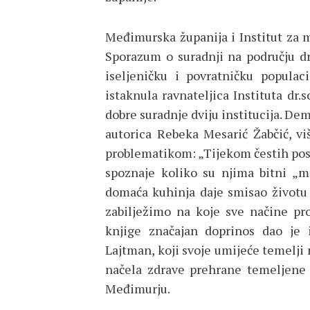
Međimurska županija i Institut za m
Sporazum o suradnji na području dr
iseljeničku i povratničku populac
istaknula ravnateljica Instituta dr.s
dobre suradnje dviju institucija. Dem
autorica Rebeka Mesarić Žabčić, v
problematikom: „Tijekom čestih po
spoznaje koliko su njima bitni „m
domaća kuhinja daje smisao životu i
zabilježimo na koje sve načine pro
knjige značajan doprinos dao je 
Lajtman, koji svoje umijeće temelji 
načela zdrave prehrane temeljene n
Međimurju.