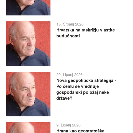
15. Srpanj 2026.
Hrvatska na raskrižju vlastite
budućnosti
29. Lipanj 2026.
Nova geopolitička strategija -
Po čemu se vrednuje
gospodarski položaj neke
države?
9. Lipanj 2026.
Hrana kao geostrateška