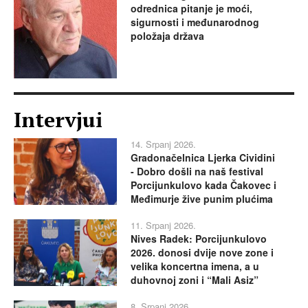
odrednica pitanje je moći,
sigurnosti i međunarodnog
položaja država
Intervjui
14. Srpanj 2026.
Gradonačelnica Ljerka Cividini
- Dobro došli na naš festival
Porcijunkulovo kada Čakovec i
Međimurje žive punim plućima
11. Srpanj 2026.
Nives Radek: Porcijunkulovo
2026. donosi dvije nove zone i
velika koncertna imena, a u
duhovnoj zoni i “Mali Asiz”
8. Srpanj 2026.