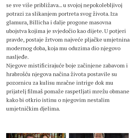
se sve više približava... u svojoj nepokolebljivoj
potrazi za slikanjem portreta svog života. Iza
glamura, Billicha i dalje progone masovna
ubojstva kojima je svjedočio kao dijete. U potjeri
pravde, postaje žrtvom najveće pljačke umjetnina
modernog doba, koja mu oduzima dio njegovo
nasljeđe.
Njegove mistificirajuće boje začinjene zabavom i
hrabrošću njegova načina života postavile su
pozornicu za kulisu mračne intrige dok mu
prijatelj filmaš pomaže raspetljati mrežu obmane
kako bi otkrio istinu o njegovim nestalim
umjetničkim djelima.