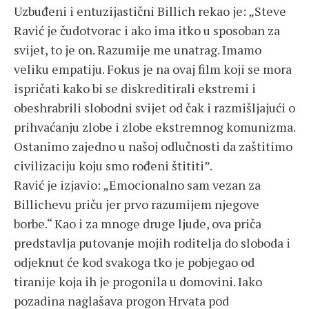
Uzbuđeni i entuzijastični Billich rekao je: „Steve
Ravić je čudotvorac i ako ima itko u sposoban za
svijet, to je on. Razumije me unatrag. Imamo
veliku empatiju. Fokus je na ovaj film koji se mora
ispričati kako bi se diskreditirali ekstremi i
obeshrabrili slobodni svijet od čak i razmišljajući o
prihvaćanju zlobe i zlobe ekstremnog komunizma.
Ostanimo zajedno u našoj odlučnosti da zaštitimo
civilizaciju koju smo rođeni štititi”.
Ravić je izjavio: „Emocionalno sam vezan za
Billichevu priču jer prvo razumijem njegove
borbe.“ Kao i za mnoge druge ljude, ova priča
predstavlja putovanje mojih roditelja do sloboda i
odjeknut će kod svakoga tko je pobjegao od
tiranije koja ih je progonila u domovini. Iako
pozadina naglašava progon Hrvata pod