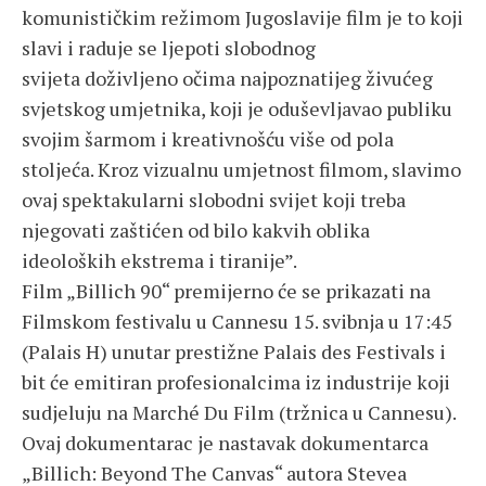
komunističkim režimom Jugoslavije film je to koji
slavi i raduje se ljepoti slobodnog
svijeta doživljeno očima najpoznatijeg živućeg
svjetskog umjetnika, koji je oduševljavao publiku
svojim šarmom i kreativnošću više od pola
stoljeća. Kroz vizualnu umjetnost filmom, slavimo
ovaj spektakularni slobodni svijet koji treba
njegovati zaštićen od bilo kakvih oblika
ideoloških ekstrema i tiranije”.
Film „Billich 90“ premijerno će se prikazati na
Filmskom festivalu u Cannesu 15. svibnja u 17:45
(Palais H) unutar prestižne Palais des Festivals i
bit će emitiran profesionalcima iz industrije koji
sudjeluju na Marché Du Film (tržnica u Cannesu).
Ovaj dokumentarac je nastavak dokumentarca
„Billich: Beyond The Canvas“ autora Stevea