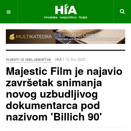
HIA /
15 Svi 2025
VIJESTI IZ ISELJENIŠTVA
Majestic Film je najavio
završetak snimanja
novog uzbudljivog
dokumentarca pod
nazivom 'Billich 90'