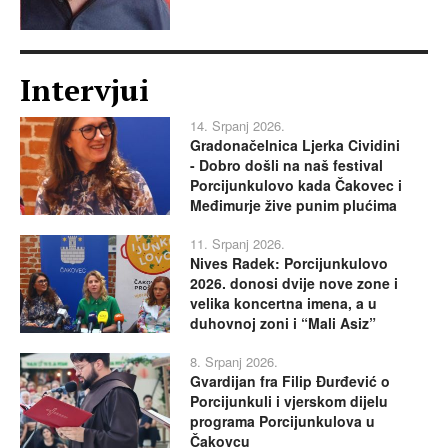
Intervjui
14. Srpanj 2026.
Gradonačelnica Ljerka Cividini
- Dobro došli na naš festival
Porcijunkulovo kada Čakovec i
Međimurje žive punim plućima
11. Srpanj 2026.
Nives Radek: Porcijunkulovo
2026. donosi dvije nove zone i
velika koncertna imena, a u
duhovnoj zoni i “Mali Asiz”
8. Srpanj 2026.
Gvardijan fra Filip Đurđević o
Porcijunkuli i vjerskom dijelu
programa Porcijunkulova u
Čakovcu