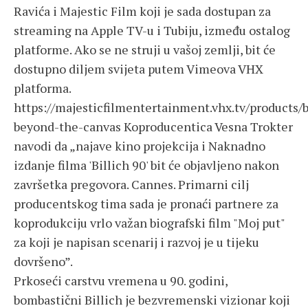
Ravića i Majestic Film koji je sada dostupan za
streaming na Apple TV-u i Tubiju, između ostalog
platforme. Ako se ne struji u vašoj zemlji, bit će
dostupno diljem svijeta putem Vimeova VHX
platforma.
https://majesticfilmentertainment.vhx.tv/products/b
beyond-the-canvas Koproducentica Vesna Trokter
navodi da „najave kino projekcija i Naknadno
izdanje filma 'Billich 90' bit će objavljeno nakon
završetka pregovora. Cannes. Primarni cilj
producentskog tima sada je pronaći partnere za
koprodukciju vrlo važan biografski film "Moj put"
za koji je napisan scenarij i razvoj je u tijeku
dovršeno”.
Prkoseći carstvu vremena u 90. godini,
bombastični Billich je bezvremenski vizionar koji