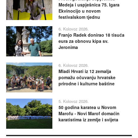
Medeja i uspješnica 75. Igara
Ekvinocijo u novom
festivalskom tjednu
6. Kolovoz 2026.
Franjo Radek donirao 18 tisuća
eura za obnovu kipa sv.
Jeronima
6. Kolovoz 2026.
Mladi Hrvati iz 12 zemalja
pomažu očuvanju hrvatske
prirodne i kulturne baštine
5. Kolovoz 2026.
50 godina karatea u Novom
Marofu - Novi Marof domaćin
karatistima iz zemlje i svijeta