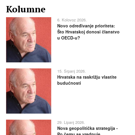
Kolumne
6. Kolovoz 2026.
Novo određivanje prioriteta:
Što Hrvatskoj donosi članstvo
u OECD-u?
15. Srpanj 2026.
Hrvatska na raskrižju vlastite
budućnosti
29. Lipanj 2026.
Nova geopolitička strategija -
Po čemu se vrednuje