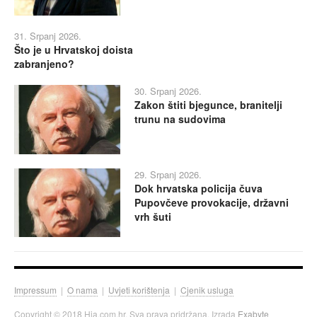
31. Srpanj 2026.
Što je u Hrvatskoj doista
zabranjeno?
30. Srpanj 2026.
Zakon štiti bjegunce, branitelji
trunu na sudovima
29. Srpanj 2026.
Dok hrvatska policija čuva
Pupovčeve provokacije, državni
vrh šuti
Impressum
|
O nama
|
Uvjeti korištenja
|
Cjenik usluga
Copyright © 2018 Hia.com.hr. Sva prava pridržana. Izrada
Exabyte