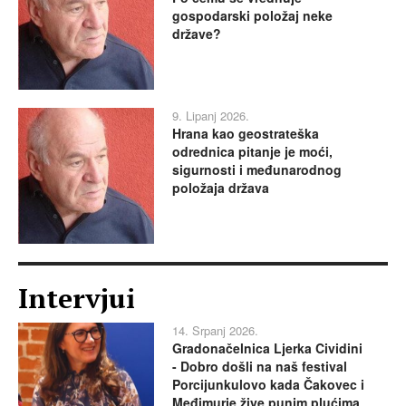
gospodarski položaj neke
države?
9. Lipanj 2026.
Hrana kao geostrateška
odrednica pitanje je moći,
sigurnosti i međunarodnog
položaja država
Intervjui
14. Srpanj 2026.
Gradonačelnica Ljerka Cividini
- Dobro došli na naš festival
Porcijunkulovo kada Čakovec i
Međimurje žive punim plućima