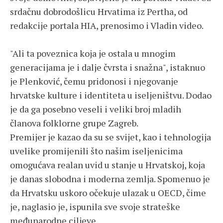
srdačnu dobrodošlicu Hrvatima iz Pertha, od
redakcije portala HIA, prenosimo i Vladin video.
"Ali ta poveznica koja je ostala u mnogim
generacijama je i dalje čvrsta i snažna", istaknuo
je Plenković, čemu pridonosi i njegovanje
hrvatske kulture i identiteta u iseljeništvu. Dodao
je da ga posebno veseli i veliki broj mladih
članova folklorne grupe Zagreb.
Premijer je kazao da su se svijet, kao i tehnologija
uvelike promijenili što našim iseljenicima
omogućava realan uvid u stanje u Hrvatskoj, koja
je danas slobodna i moderna zemlja. Spomenuo je
da Hrvatsku uskoro očekuje ulazak u OECD, čime
je, naglasio je, ispunila sve svoje strateške
međunarodne ciljeve.