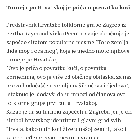
Turneja po Hrvatskoj je priča o povratku kući
Predstavnik Hrvatske folklorne grupe Zagreb iz
Pertha Raymond Vicko Pecotic svoje obraćanje je
započeo citatom popularne pjesme "To je zemlja
dide mog i oca mog", koja je ujedno moto njihove
turneje po Hrvatskoj.
"Ovo je priča o povratku kući, o povratku
korijenima, ovo je više od običnog obilaska, za nas
je ovo hodočašće u zemlju naših očeva i djedova",
istaknuo je, dodavši da su mnogi od članova ove
folklorne grupe prvi put u Hrvatskoj.
Kazao je da su turneju započeli u Zagrebu jer je on
simbol hrvatskog identiteta i glavni grad svih
Hrvata, kako onih koji žive u našoj zemlji, tako i
za one rođene izvan njezinih granica.