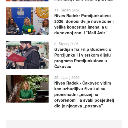
11. Srpanj 2026.
Nives Radek: Porcijunkulovo
2026. donosi dvije nove zone i
velika koncertna imena, a u
duhovnoj zoni i “Mali Asiz”
8. Srpanj 2026.
Gvardijan fra Filip Đurđević o
Porcijunkuli i vjerskom dijelu
programa Porcijunkulova u
Čakovcu
25. Lipanj 2026.
Nives Radek - Čakovec vidim
kao uzbudljivu živu kulisu,
promenadni „muzej na
otvorenom”, a svaki posjetitelj
dio je njegova „postava”