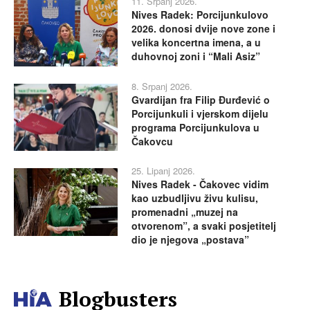
11. Srpanj 2026.
Nives Radek: Porcijunkulovo
2026. donosi dvije nove zone i
velika koncertna imena, a u
duhovnoj zoni i “Mali Asiz”
8. Srpanj 2026.
Gvardijan fra Filip Đurđević o
Porcijunkuli i vjerskom dijelu
programa Porcijunkulova u
Čakovcu
25. Lipanj 2026.
Nives Radek - Čakovec vidim
kao uzbudljivu živu kulisu,
promenadni „muzej na
otvorenom”, a svaki posjetitelj
dio je njegova „postava”
Blogbusters