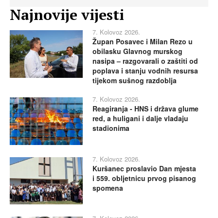
Najnovije vijesti
7. Kolovoz 2026.
Župan Posavec i Milan Rezo u
obilasku Glavnog murskog
nasipa – razgovarali o zaštiti od
poplava i stanju vodnih resursa
tijekom sušnog razdoblja
7. Kolovoz 2026.
Reagiranja - HNS i država glume
red, a huligani i dalje vladaju
stadionima
7. Kolovoz 2026.
Kuršanec proslavio Dan mjesta
i 559. obljetnicu prvog pisanog
spomena