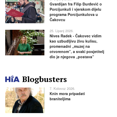
Gvardijan fra Filip Đurđević o
Porcijunkuli i vjerskom dijelu
programa Porcijunkulova u
Čakovcu
25. Lipanj 2026.
Nives Radek - Čakovec vidim
kao uzbudljivu živu kulisu,
promenadni „muzej na
otvorenom”, a svaki posjetitelj
dio je njegova „postava”
Blogbusters
7. Kolovoz 2026.
Knin mora pripadati
braniteljima