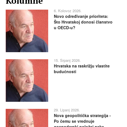
Kolumne
6. Kolovoz 2026.
Novo određivanje prioriteta:
Što Hrvatskoj donosi članstvo
u OECD-u?
15. Srpanj 2026.
Hrvatska na raskrižju vlastite
budućnosti
29. Lipanj 2026.
Nova geopolitička strategija -
Po čemu se vrednuje
gospodarski položaj neke