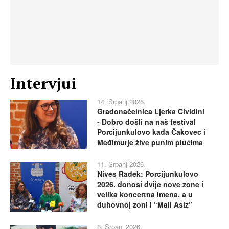
Intervjui
14. Srpanj 2026.
Gradonačelnica Ljerka Cividini
- Dobro došli na naš festival
Porcijunkulovo kada Čakovec i
Međimurje žive punim plućima
11. Srpanj 2026.
Nives Radek: Porcijunkulovo
2026. donosi dvije nove zone i
velika koncertna imena, a u
duhovnoj zoni i “Mali Asiz”
8. Srpanj 2026.