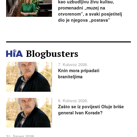
kao uzbudljivu živu kulisu,
promenadni „muzej na
otvorenom”, a svaki posjetitelj
dio je njegova „postava”
Blogbusters
7. Kolovoz 2026.
Knin mora pripadati
braniteljima
6. Kolovoz 2026.
Zašto se iz povijesti Oluje briše
general Ivan Korade?
31. Srpanj 2026.