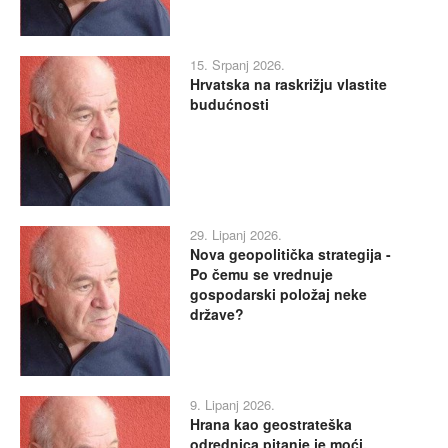
15. Srpanj 2026.
Hrvatska na raskrižju vlastite
budućnosti
29. Lipanj 2026.
Nova geopolitička strategija -
Po čemu se vrednuje
gospodarski položaj neke
države?
9. Lipanj 2026.
Hrana kao geostrateška
odrednica pitanje je moći,