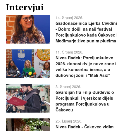
Intervjui
14. Srpanj 2026.
Gradonačelnica Ljerka Cividini
- Dobro došli na naš festival
Porcijunkulovo kada Čakovec i
Međimurje žive punim plućima
11. Srpanj 2026.
Nives Radek: Porcijunkulovo
2026. donosi dvije nove zone i
velika koncertna imena, a u
duhovnoj zoni i “Mali Asiz”
8. Srpanj 2026.
Gvardijan fra Filip Đurđević o
Porcijunkuli i vjerskom dijelu
programa Porcijunkulova u
Čakovcu
25. Lipanj 2026.
Nives Radek - Čakovec vidim