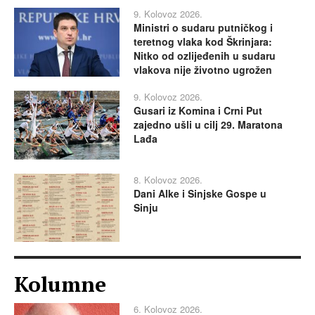
9. Kolovoz 2026.
Ministri o sudaru putničkog i
teretnog vlaka kod Škrinjara:
Nitko od ozlijeđenih u sudaru
vlakova nije životno ugrožen
9. Kolovoz 2026.
Gusari iz Komina i Crni Put
zajedno ušli u cilj 29. Maratona
Lađa
8. Kolovoz 2026.
Dani Alke i Sinjske Gospe u
Sinju
Kolumne
6. Kolovoz 2026.