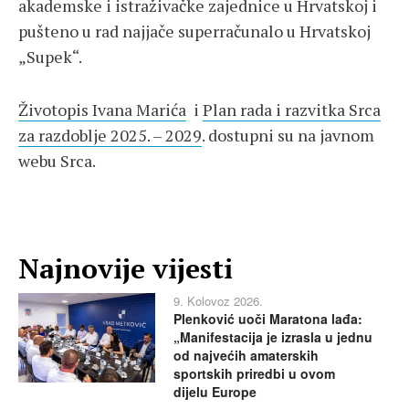
akademske i istraživačke zajednice u Hrvatskoj i
pušteno u rad najjače superračunalo u Hrvatskoj
„Supek“.
Životopis Ivana Marića
i
Plan rada i razvitka Srca
za razdoblje 2025. – 2029
. dostupni su na javnom
webu Srca.
Najnovije vijesti
9. Kolovoz 2026.
Plenković uoči Maratona lađa:
„Manifestacija je izrasla u jednu
od najvećih amaterskih
sportskih priredbi u ovom
dijelu Europe