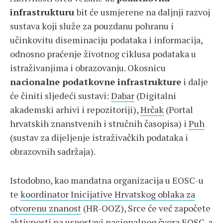
infrastrukturu
bit će usmjerene na daljnji razvoj
sustava koji služe za pouzdanu pohranu i
učinkovitu diseminaciju podataka i informacija,
odnosno praćenje životnog ciklusa podataka u
istraživanjima i obrazovanju. Okosnicu
nacionalne podatkovne infrastrukture
i dalje
će činiti sljedeći sustavi:
Dabar
(Digitalni
akademski arhivi i repozitoriji),
Hrčak
(Portal
hrvatskih znanstvenih i stručnih časopisa) i
Puh
(sustav za dijeljenje istraživačkih podataka i
obrazovnih sadržaja).
Istodobno, kao mandatna organizacija u EOSC-u
te
koordinator Inicijative Hrvatskog oblaka za
otvorenu znanost
(HR-OOZ), Srce će već započete
aktivnosti na uspostavi nacionalnog čvora EOSC-a