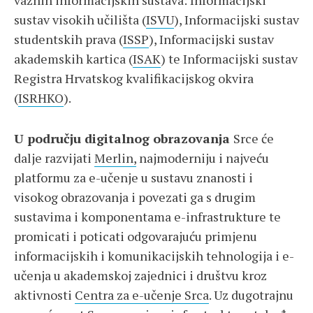
važnih informacijskih sustava: Informacijski
sustav visokih učilišta (
ISVU
), Informacijski sustav
studentskih prava (
ISSP
), Informacijski sustav
akademskih kartica (
ISAK
) te Informacijski sustav
Registra Hrvatskog kvalifikacijskog okvira
(
ISRHKO
).
U području digitalnog obrazovanja
Srce će
dalje razvijati
Merlin,
najmoderniju i najveću
platformu za e-učenje u sustavu znanosti i
visokog obrazovanja i povezati ga s drugim
sustavima i komponentama e-infrastrukture te
promicati i poticati odgovarajuću primjenu
informacijskih i komunikacijskih tehnologija i e-
učenja u akademskoj zajednici i društvu kroz
aktivnosti
Centra za e-učenje Srca
. Uz dugotrajnu