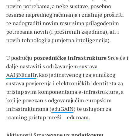
novim potrebama, a neke sustave, posebno
resurse naprednog računanja i znatnije proširiti
te nadograditi novim resursima prilagođenim
potrebama novih (i proširenih zajednica), ali i
novih tehnologija (umjetna inteligencija).
U području
posredničke infrastrukture
Srce će i
dalje nastaviti s održavanjem
sustava
AAI@EduHr
, kao jedinstvenog i zajedničkog
sustava povjerenja i elektroničkih identiteta za
pristup svim komponentama e-infrastrukture, a
koji je povezan s odgovarajućim europskim
infrastrukturama (
eduGAIN
) te uslugom za
roaming pristup mreži –
eduroam
.
Aktivnosti Srca vezane uz
podatkovnu