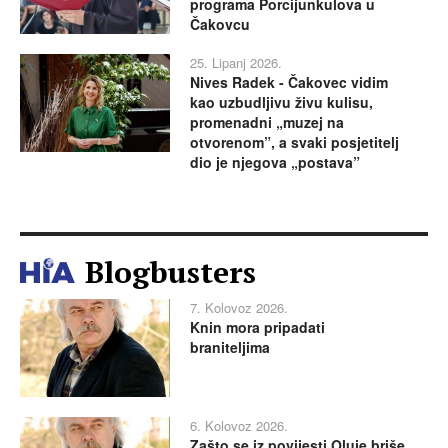
programa Porcijunkulova u
Čakovcu
25. Lipanj 2026.
Nives Radek - Čakovec vidim
kao uzbudljivu živu kulisu,
promenadni „muzej na
otvorenom”, a svaki posjetitelj
dio je njegova „postava”
Blogbusters
7. Kolovoz 2026.
Knin mora pripadati
braniteljima
6. Kolovoz 2026.
Zašto se iz povijesti Oluje briše