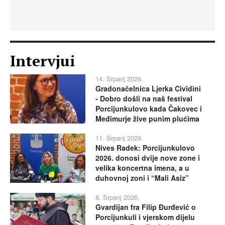
Intervjui
14. Srpanj 2026.
Gradonačelnica Ljerka Cividini
- Dobro došli na naš festival
Porcijunkulovo kada Čakovec i
Međimurje žive punim plućima
11. Srpanj 2026.
Nives Radek: Porcijunkulovo
2026. donosi dvije nove zone i
velika koncertna imena, a u
duhovnoj zoni i “Mali Asiz”
8. Srpanj 2026.
Gvardijan fra Filip Đurđević o
Porcijunkuli i vjerskom dijelu