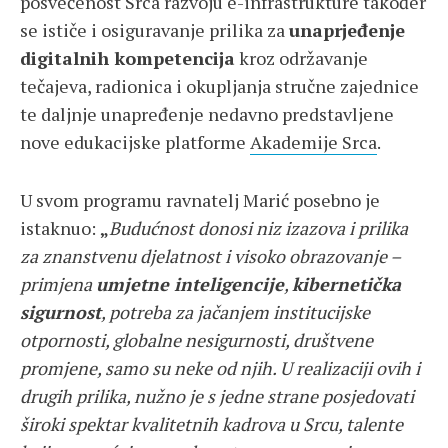
posvećenost Srca razvoju e-infrastrukture također
se ističe i osiguravanje prilika za
unaprjeđenje
digitalnih kompetencija
kroz održavanje
tečajeva, radionica i okupljanja stručne zajednice
te daljnje unapređenje nedavno predstavljene
nove edukacijske platforme
Akademije Srca
.
U svom programu ravnatelj Marić posebno je
istaknuo:
„
Budućnost donosi niz izazova i prilika
za znanstvenu djelatnost i visoko obrazovanje –
primjena
umjetne inteligencije
,
kibernetička
sigurnost
, potreba za jačanjem institucijske
otpornosti, globalne nesigurnosti, društvene
promjene, samo su neke od njih. U realizaciji ovih i
drugih prilika, nužno je s jedne strane posjedovati
široki spektar kvalitetnih kadrova u Srcu, talente