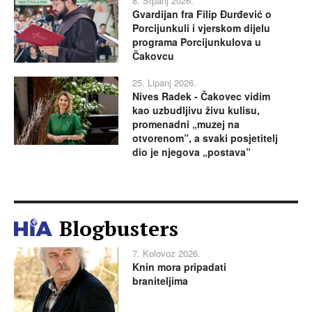
8. Srpanj 2026.
Gvardijan fra Filip Đurđević o
Porcijunkuli i vjerskom dijelu
programa Porcijunkulova u
Čakovcu
25. Lipanj 2026.
Nives Radek - Čakovec vidim
kao uzbudljivu živu kulisu,
promenadni „muzej na
otvorenom”, a svaki posjetitelj
dio je njegova „postava”
Blogbusters
7. Kolovoz 2026.
Knin mora pripadati
braniteljima