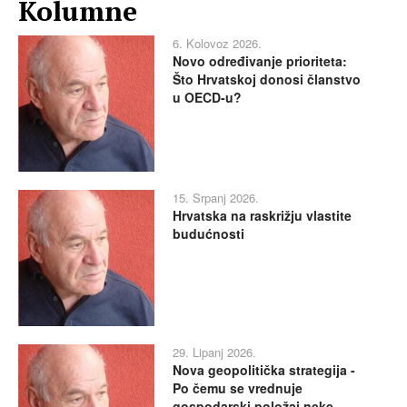
Kolumne
6. Kolovoz 2026.
Novo određivanje prioriteta:
Što Hrvatskoj donosi članstvo
u OECD-u?
15. Srpanj 2026.
Hrvatska na raskrižju vlastite
budućnosti
29. Lipanj 2026.
Nova geopolitička strategija -
Po čemu se vrednuje
gospodarski položaj neke