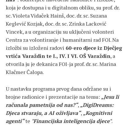
koja je dostupna i u digitalnom obliku, su prof. dr.
sc. Violeta Vidaček Hainš, doc. dr. sc. Suzana
Keglević Kozjak, doc. dr. sc. Zrinka Lacković
Vincek, a u organizaciju su uključeni volonteri
Centra za volontiranje i humanitarni rad FOI. Na
izložbi su izloženi radovi
60-ero djece iz Dječjeg
vrtića Varaždin te I., IV. I VI. OŠ Varaždin
, a
otvorila ju je dekanica FOI-ja prof. dr. sc. Marina
Klačmer Čalopa.
U nastavku programa prvog dana održane su i
brojne radionice i prezentacije na temu:
„Jesu li
računala pametnija od nas?“
,
„DigiDreams:
Djeca stvaraju, a AI oživljava“
,
„Kognitivni
agenti“
te
"Financijska inteligencija djece"
.