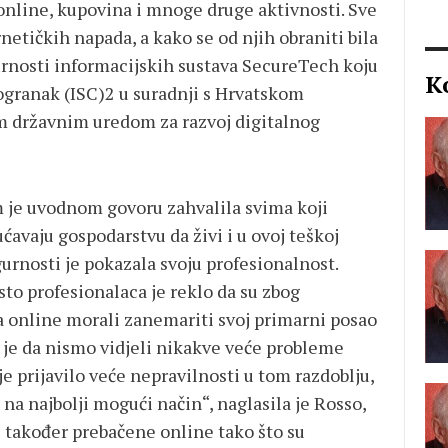
 online, kupovina i mnoge druge aktivnosti. Sve
netičkih napada, a kako se od njih obraniti bila
urnosti informacijskih sustava SecureTech koju
K
 ogranak (ISC)2 u suradnji s Hrvatskom
 državnim uredom za razvoj digitalnog
m je uvodnom govoru zahvalila svima koji
ćavaju gospodarstvu da živi i u ovoj teškoj
gurnosti je pokazala svoju profesionalnost.
to profesionalaca je reklo da su zbog
a online morali zanemariti svoj primarni posao
t je da nismo vidjeli nikakve veće probleme
e prijavilo veće nepravilnosti u tom razdoblju,
i na najbolji mogući način“, naglasila je Rosso,
 također prebačene online tako što su