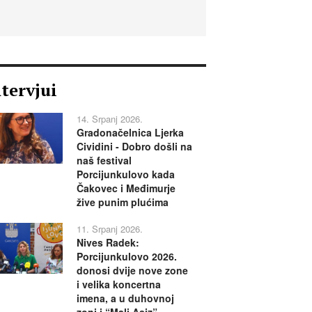
ntervjui
14. Srpanj 2026.
Gradonačelnica Ljerka
Cividini - Dobro došli na
naš festival
Porcijunkulovo kada
Čakovec i Međimurje
žive punim plućima
11. Srpanj 2026.
Nives Radek:
Porcijunkulovo 2026.
donosi dvije nove zone
i velika koncertna
imena, a u duhovnoj
zoni i “Mali Asiz”