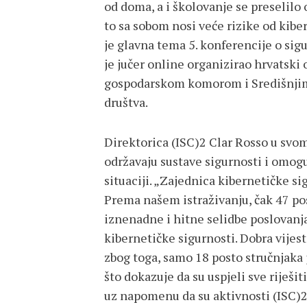
od doma, a i školovanje se preselilo
to sa sobom nosi veće rizike od kiber
je glavna tema 5. konferencije o sig
je jučer online organizirao hrvatski
gospodarskom komorom i Središnjim
društva.
Direktorica (ISC)2 Clar Rosso u svo
održavaju sustave sigurnosti i omogu
situaciji. „Zajednica kibernetičke si
Prema našem istraživanju, čak 47 pos
iznenadne i hitne selidbe poslovanj
kibernetičke sigurnosti. Dobra vijes
zbog toga, samo 18 posto stručnjaka j
što dokazuje da su uspjeli sve riješit
uz napomenu da su aktivnosti (ISC)2