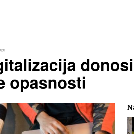
020
italizacija donos
e opasnosti
Na