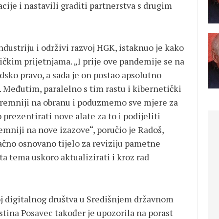
ije i nastavili graditi partnerstva s drugim
dustriju i održivi razvoj HGK, istaknuo je kako
tičkim prijetnjama. „I prije ove pandemije se na
dsko pravo, a sada je on postao apsolutno
. Međutim, paralelno s tim rastu i kibernetički
spremniji na obranu i poduzmemo sve mjere za
prezentirati nove alate za to i podijeliti
remniji na nove izazove“, poručio je Radoš,
načno osnovano tijelo za reviziju pametne
e ta tema uskoro aktualizirati i kroz rad
j digitalnog društva u Središnjem državnom
istina Posavec također je upozorila na porast