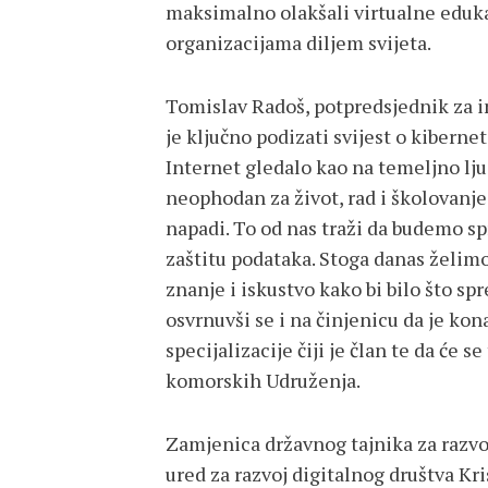
maksimalno olakšali virtualne edukac
organizacijama diljem svijeta.
Tomislav Radoš, potpredsjednik za in
je ključno podizati svijest o kiberne
Internet gledalo kao na temeljno lju
neophodan za život, rad i školovanje
napadi. To od nas traži da budemo 
zaštitu podataka. Stoga danas želimo 
znanje i iskustvo kako bi bilo što sp
osvrnuvši se i na činjenicu da je ko
specijalizacije čiji je član te da će s
komorskih Udruženja.
Zamjenica državnog tajnika za razvo
ured za razvoj digitalnog društva Kr