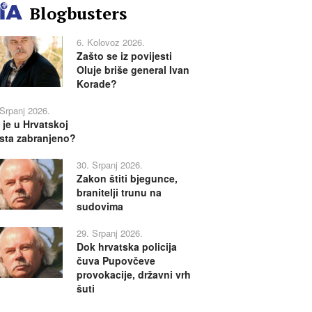
Blogbusters
6. Kolovoz 2026.
Zašto se iz povijesti
Oluje briše general Ivan
Korade?
 Srpanj 2026.
 je u Hrvatskoj
sta zabranjeno?
30. Srpanj 2026.
Zakon štiti bjegunce,
branitelji trunu na
sudovima
29. Srpanj 2026.
Dok hrvatska policija
čuva Pupovčeve
provokacije, državni vrh
šuti