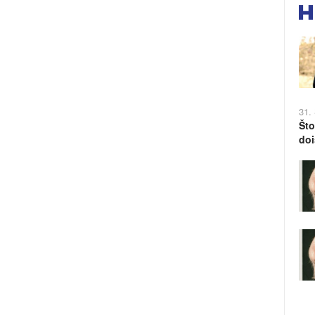
31.
Što
doi