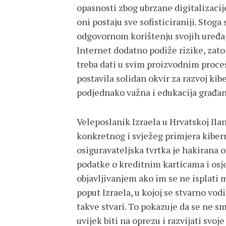
opasnosti zbog ubrzane digitalizacije
oni postaju sve sofisticiraniji. Stoga
odgovornom korištenju svojih uređaj
Internet dodatno podiže rizike, zato
treba dati u svim proizvodnim proce
postavila solidan okvir za razvoj kibe
podjednako važna i edukacija građan
Veleposlanik Izraela u Hrvatskoj Ila
konkretnog i svježeg primjera kibern
osiguravateljska tvrtka je hakirana 
podatke o kreditnim karticama i osje
objavljivanjem ako im se ne isplati m
poput Izraela, u kojoj se stvarno vod
takve stvari. To pokazuje da se ne s
uvijek biti na oprezu i razvijati svo