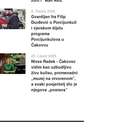
8. Srpanj 2026.
Gvardijan fra Filip
Đurđević o Porcijunkuli
i vjerskom dijelu
programa
Porcijunkulova u
Čakovcu
25. Lipanj 2026.
Nives Radek - Čakovec
vidim kao uzbudljivu
živu kulisu, promenadni
„muzej na otvorenom”,
a svaki posjetitelj dio je
njegova „postava”