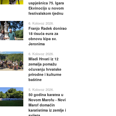
uspješnica 75. Igara
Ekvinocijo u novom
festivalskom tjednu
6. Kolovoz 2026.
Franjo Radek donirao
18 tisuća eura za
obnovu kipa sv.
Jeronima
6. Kolovoz 2026.
Mladi Hrvati iz 12
zemalja pomažu
očuvanju hrvatske
prirodne i kulturne
baštine
5. Kolovoz 2026.
50 godina karatea u
Novom Marofu - Novi
Marof domaćin
karatistima iz zemlje i
svijeta