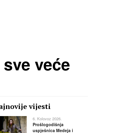
i sve veće
jnovije vijesti
6. Kolovoz 2026.
Prošlogodišnja
uspješnica Medeja i