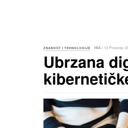
HIA /
13 Prosinac 2
ZNANOST I TEHNOLOGIJE
Ubrzana dig
kibernetičk