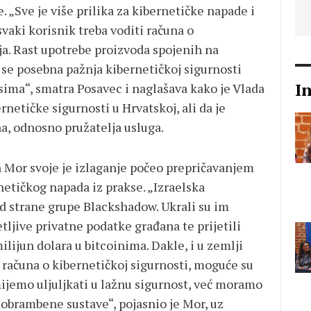
. „Sve je više prilika za kibernetičke napade i
 svaki korisnik treba voditi računa o
a. Rast upotrebe proizvoda spojenih na
 se posebna pažnja kibernetičkoj sigurnosti
I
sima“, smatra Posavec i naglašava kako je Vlada
rnetičke sigurnosti u Hrvatskoj, ali da je
a, odnosno pružatelja usluga.
n Mor svoje je izlaganje počeo prepričavanjem
etičkog napada iz prakse. „Izraelska
od strane grupe Blackshadow. Ukrali su im
tljive privatne podatke građana te prijetili
ilijun dolara u bitcoinima. Dakle, i u zemlji
i računa o kibernetičkoj sigurnosti, moguće su
mijemo uljuljkati u lažnu sigurnost, već moramo
je obrambene sustave“, pojasnio je Mor, uz