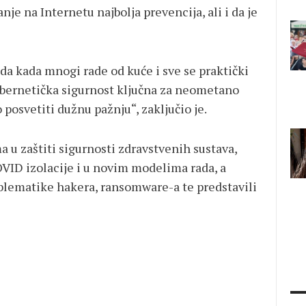
 na Internetu najbolja prevencija, ali i da je
ada kada mnogi rade od kuće i sve se praktički
kibernetička sigurnost ključna za neometano
 posvetiti dužnu pažnju“, zaključio je.
 u zaštiti sigurnosti zdravstvenih sustava,
OVID izolacije i u novim modelima rada, a
oblematike hakera, ransomware-a te predstavili