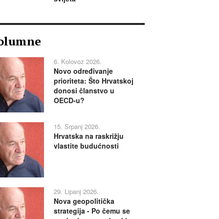
olumne
6. Kolovoz 2026.
Novo određivanje
prioriteta: Što Hrvatskoj
donosi članstvo u
OECD-u?
15. Srpanj 2026.
Hrvatska na raskrižju
vlastite budućnosti
29. Lipanj 2026.
Nova geopolitička
strategija - Po čemu se