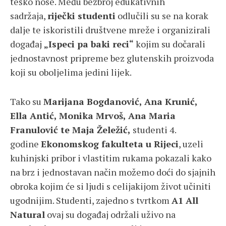
teško nose. Među bezbroj edukativnih
sadržaja,
riječki studenti
odlučili su se na korak
dalje te iskoristili društvene mreže i organizirali
događaj
„Ispeci pa baki reci“
kojim su dočarali
jednostavnost pripreme bez glutenskih proizvoda
koji su oboljelima jedini lijek.
Tako su
Marijana Bogdanović, Ana Krunić,
Ella Antić, Monika Mrvoš, Ana Maria
Franulović te Maja Želežić,
studenti 4.
godine
Ekonomskog fakulteta u Rijeci
, uzeli
kuhinjski pribor i vlastitim rukama pokazali kako
na brz i jednostavan način možemo doći do sjajnih
obroka kojim će si ljudi s celijakijom život učiniti
ugodnijim. Studenti, zajedno s tvrtkom
A1 All
Natural
ovaj su događaj održali uživo na