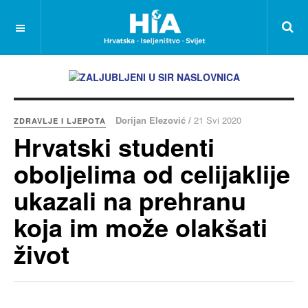
Dorijan Elezović /
21 Svi 2020
ZDRAVLJE I LJEPOTA
Hrvatski studenti
oboljelima od celijaklije
ukazali na prehranu
koja im može olakšati
život