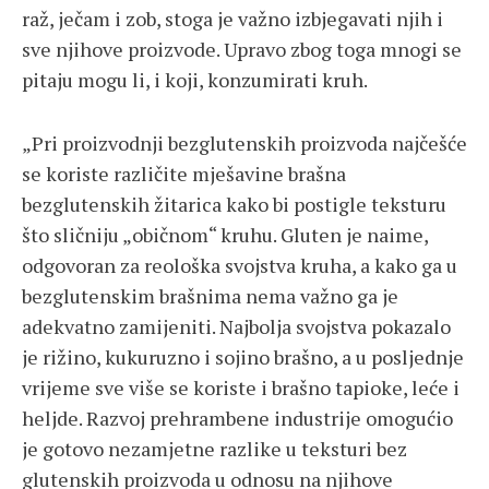
raž, ječam i zob, stoga je važno izbjegavati njih i
sve njihove proizvode. Upravo zbog toga mnogi se
pitaju mogu li, i koji, konzumirati kruh.
„Pri proizvodnji bezglutenskih proizvoda najčešće
se koriste različite mješavine brašna
bezglutenskih žitarica kako bi postigle teksturu
što sličniju „običnom“ kruhu. Gluten je naime,
odgovoran za reološka svojstva kruha, a kako ga u
bezglutenskim brašnima nema važno ga je
adekvatno zamijeniti. Najbolja svojstva pokazalo
je rižino, kukuruzno i sojino brašno, a u posljednje
vrijeme sve više se koriste i brašno tapioke, leće i
heljde. Razvoj prehrambene industrije omogućio
je gotovo nezamjetne razlike u teksturi bez
glutenskih proizvoda u odnosu na njihove