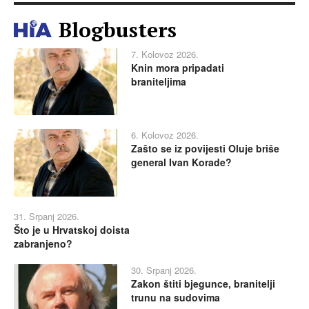
Blogbusters
7. Kolovoz 2026.
Knin mora pripadati
braniteljima
6. Kolovoz 2026.
Zašto se iz povijesti Oluje briše
general Ivan Korade?
31. Srpanj 2026.
Što je u Hrvatskoj doista
zabranjeno?
30. Srpanj 2026.
Zakon štiti bjegunce, branitelji
trunu na sudovima