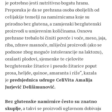
je potrebno jesti nutritivno bogatu hranu.
Preporuka je da se prehrana osoba oboljelih od
celijakije temelji na namirnicama koje su
prirodno bez glutena, a zamjenski bezglutenski
proizvodi u umjerenim količinama. Osnovu
prehrane trebalo bi činiti povrće i voće, meso, jaja,
riba, zdrave masnoće, mliječni proizvodi (ako se
podnose zbog moguće intolerancije na laktozu),
orašasti plodovi, sjemenke te cjelovite
bezglutenske žitarice i pseudo žitarice poput
prosa, heljde, quinoe, amaranta i riže“, kazala
je
predsjednica udruge CeliVita Amalija
Jurjević Delišimunović.
Bez glutenske namirnice često su znatno
skuplje
, a takvi se proizvodi uglavnom dobivaju