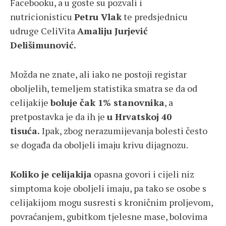
Facebooku, a u goste su pozvali i
nutricionisticu
Petru Vlak
te predsjednicu
udruge CeliVita
Amaliju Jurjević
Delišimunović.
Možda ne znate, ali iako ne postoji registar
oboljelih, temeljem statistika smatra se da od
celijakije
boluje čak 1% stanovnika
, a
pretpostavka je da ih je
u Hrvatskoj 40
tisuća.
Ipak, zbog nerazumijevanja bolesti često
se događa da oboljeli imaju krivu dijagnozu.
Koliko je celijakija
opasna govori i cijeli niz
simptoma koje oboljeli imaju, pa tako se osobe s
celijakijom mogu susresti s kroničnim proljevom,
povraćanjem, gubitkom tjelesne mase, bolovima