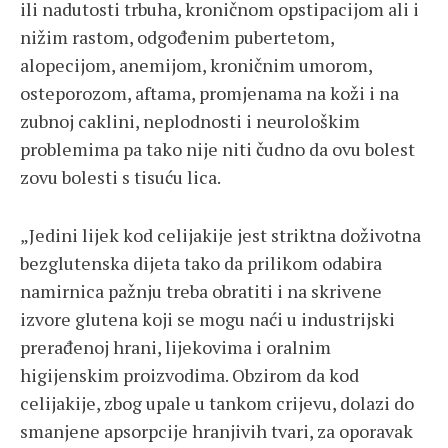
ili nadutosti trbuha, kroničnom opstipacijom ali i
nižim rastom, odgođenim pubertetom,
alopecijom, anemijom, kroničnim umorom,
osteporozom, aftama, promjenama na koži i na
zubnoj caklini, neplodnosti i neurološkim
problemima pa tako nije niti čudno da ovu bolest
zovu bolesti s tisuću lica.
„Jedini lijek kod celijakije jest striktna doživotna
bezglutenska dijeta tako da prilikom odabira
namirnica pažnju treba obratiti i na skrivene
izvore glutena koji se mogu naći u industrijski
prerađenoj hrani, lijekovima i oralnim
higijenskim proizvodima. Obzirom da kod
celijakije, zbog upale u tankom crijevu, dolazi do
smanjene apsorpcije hranjivih tvari, za oporavak