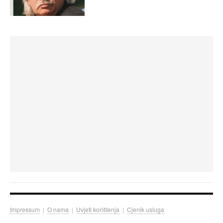
Impressum
|
O nama
|
Uvjeti korištenja
|
Cjenik usluga