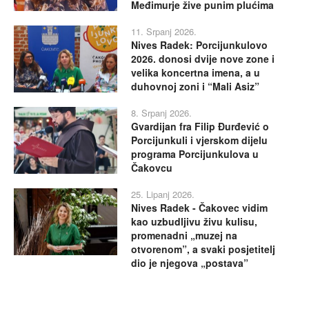
Međimurje žive punim plućima
11. Srpanj 2026.
Nives Radek: Porcijunkulovo
2026. donosi dvije nove zone i
velika koncertna imena, a u
duhovnoj zoni i “Mali Asiz”
8. Srpanj 2026.
Gvardijan fra Filip Đurđević o
Porcijunkuli i vjerskom dijelu
programa Porcijunkulova u
Čakovcu
25. Lipanj 2026.
Nives Radek - Čakovec vidim
kao uzbudljivu živu kulisu,
promenadni „muzej na
otvorenom”, a svaki posjetitelj
dio je njegova „postava”