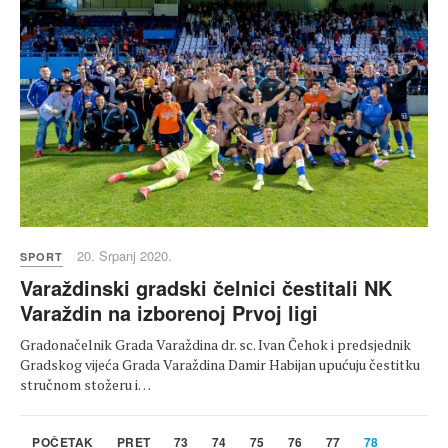
20. Srpanj 2020.
SPORT
Varaždinski gradski čelnici čestitali NK
Varaždin na izborenoj Prvoj ligi
Gradonačelnik Grada Varaždina dr. sc. Ivan Čehok i predsjednik
Gradskog vijeća Grada Varaždina Damir Habijan upućuju čestitku
stručnom stožeru i…
POČETAK
PRET
73
74
75
76
77
78