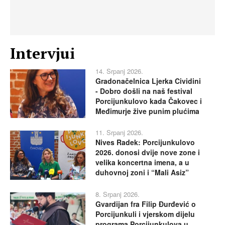
Intervjui
14. Srpanj 2026.
Gradonačelnica Ljerka Cividini
- Dobro došli na naš festival
Porcijunkulovo kada Čakovec i
Međimurje žive punim plućima
11. Srpanj 2026.
Nives Radek: Porcijunkulovo
2026. donosi dvije nove zone i
velika koncertna imena, a u
duhovnoj zoni i “Mali Asiz”
8. Srpanj 2026.
Gvardijan fra Filip Đurđević o
Porcijunkuli i vjerskom dijelu
programa Porcijunkulova u