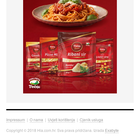
Impressum
|
O nama
|
Uvjeti korištenja
|
Cjenik usluga
Copyright © 2018 Hia.com.hr. Sva prava pridržana. Izrada
Exabyte