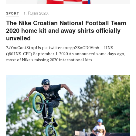
1. Rujan 2020.
SPORT
The Nike Croatian National Football Team
2020 home kit and away shirts officially
unveiled
?#YouCantStopUs pic.twitter.com/pZ8oGD0Vmb — HNS
(@HNS_CFF) September 1, 2020 As announced some days ago,
most of Nike's missing 2020 international kits…