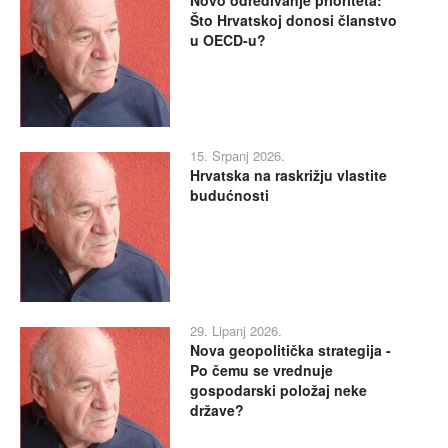
Što Hrvatskoj donosi članstvo
u OECD-u?
15. Srpanj 2026.
Hrvatska na raskrižju vlastite
budućnosti
29. Lipanj 2026.
Nova geopolitička strategija -
Po čemu se vrednuje
gospodarski položaj neke
države?