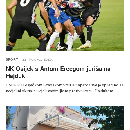
22. Kolovoz 2020.
SPORT
NK Osijek s Antom Ercegom juriša na
Hajduk
OSIJEK: U osječkom Gradskom vrtu je napeto i sve je spremno za
nedjeljni okršaj s uvijek zanimljivim protivnikom - Hajdukom.…