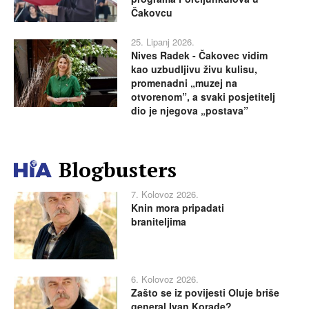
Čakovcu
25. Lipanj 2026.
Nives Radek - Čakovec vidim
kao uzbudljivu živu kulisu,
promenadni „muzej na
otvorenom”, a svaki posjetitelj
dio je njegova „postava”
Blogbusters
7. Kolovoz 2026.
Knin mora pripadati
braniteljima
6. Kolovoz 2026.
Zašto se iz povijesti Oluje briše
general Ivan Korade?