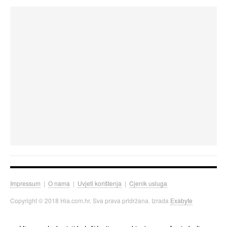
Impressum
|
O nama
|
Uvjeti korištenja
|
Cjenik usluga
Copyright © 2018 Hia.com.hr. Sva prava pridržana. Izrada
Exabyte