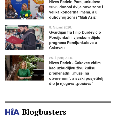
Nives Radek: Porcijunkulovo
2026. donosi dvije nove zone i
velika koncertna imena, a u
duhovnoj zoni i “Mali Asiz”
8. Srpanj 2026.
Gvardijan fra Filip Đurđević o
Porcijunkuli i vjerskom dijelu
programa Porcijunkulova u
Čakovcu
25. Lipanj 2026.
Nives Radek - Čakovec vidim
kao uzbudljivu živu kulisu,
promenadni „muzej na
otvorenom”, a svaki posjetitelj
dio je njegova „postava”
Blogbusters