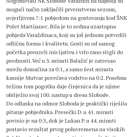
Nogometaši NK Slobode Varaždin na najbolji su
mogući način zaključili prvenstvenu sezonu,
uvjerljivom 7:1 pobjedom na gostovanju kod ŠNK
Polet Martijanec. Bila je to sedma uzastopna
pobjeda Varaždinaca, koji su još jednom potvrdili
odličnu formu i kvalitetu. Gosti su od samog
početka preuzeli inicijativu i vrlo rano stigli do
prednosti. Već u 3. minuti Balažić je zatresao
mrežu domaćina za 0:1, a samo šest minuta
kasnije Mutvar povećava vodstvo na 0:2. Posebnu
težinu tom pogotku daje činjenica da je njime
obilježio svoj 100. nastup u dresu Slobode.
Do odlaska na odmor Sloboda je praktički riješila
pitanje pobjednika. Presečki D. u 41. minuti
povisio je na 0:3, dok je Lukan P. u 44. minuti
postavio rezultat prvog poluvremena na visokih