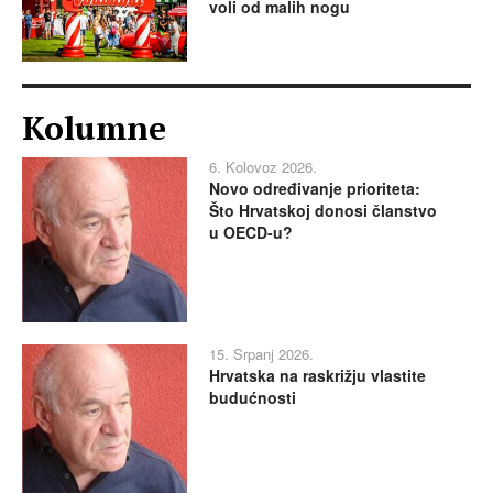
voli od malih nogu
Kolumne
6. Kolovoz 2026.
Novo određivanje prioriteta:
Što Hrvatskoj donosi članstvo
u OECD-u?
15. Srpanj 2026.
Hrvatska na raskrižju vlastite
budućnosti