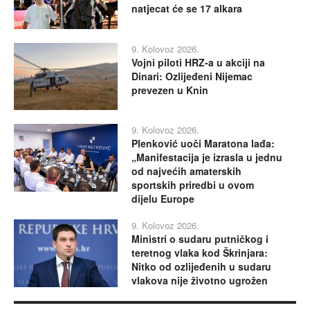
natjecat će se 17 alkara
9. Kolovoz 2026.
Vojni piloti HRZ-a u akciji na
Dinari: Ozlijeđeni Nijemac
prevezen u Knin
9. Kolovoz 2026.
Plenković uoči Maratona lađa:
„Manifestacija je izrasla u jednu
od najvećih amaterskih
sportskih priredbi u ovom
dijelu Europe
9. Kolovoz 2026.
Ministri o sudaru putničkog i
teretnog vlaka kod Škrinjara:
Nitko od ozlijeđenih u sudaru
vlakova nije životno ugrožen