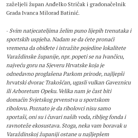
zaželjeli župan Anđelko Stričak i gradonačelnik
Grada Ivanca Milorad Batinić.
-
Svim natjecateljima želim puno lijepih trenutaka i
sportskih uspjeha. Nadam se da ćete pronaći
vremena da obiđete i istražite pojedine lokalitete
Varaždinske županije, npr. popeti se na Ivančicu,
najveću goru na Sjeveru Hrvatske koja je
odnedavno proglašena Parkom prirode, najljepši
hrvatski dvorac Trakošćan, ugasli vulkan Gaveznicu
ili Arboretum Opeku. Velika nam je čast biti
domaćin Svjetskog prvenstva u sportskom
ribolovu. Poznato je da ribolovci nisu samo
sportaši, oni su i čuvari naših voda, ribljeg fonda i
ravnoteže ekosustava. Stoga, neka vam boravak u
Varaždinskoj županiji ostane u najljepšem