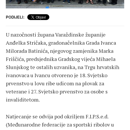
PODIJELI:
U nazočnosti župana Varaždinske županije
Anđelka Stričaka, gradonačelnika Grada Ivanca
Milorada Batinića, njegovog zamjenika Marka
Friščića, predsjednika Gradskog vijeća Mihaela
Slunjskog te ostalih uzvanika, na Trgu hrvatskih
ivanovaca u Ivancu otvoreno je 18. Svjetsko
prvenstvo u lovu ribe udicom na plovak za
veterane i 27. Svjetsko prvenstvo za osobe s
invaliditetom.
Natjecanje se odvija pod okriljem F.I.P.S.e.d.
(Međunarodne federacije za sportski ribolov u