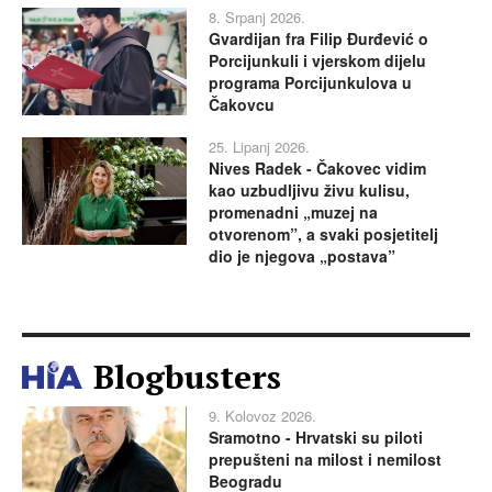
8. Srpanj 2026.
Gvardijan fra Filip Đurđević o
Porcijunkuli i vjerskom dijelu
programa Porcijunkulova u
Čakovcu
25. Lipanj 2026.
Nives Radek - Čakovec vidim
kao uzbudljivu živu kulisu,
promenadni „muzej na
otvorenom”, a svaki posjetitelj
dio je njegova „postava”
Blogbusters
9. Kolovoz 2026.
Sramotno - Hrvatski su piloti
prepušteni na milost i nemilost
Beogradu