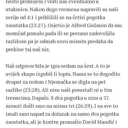
nešto promijeni i vrati nas eventualno u
utakmicu. Nakon dugo vremena napravili su naši
seriju od 4:1 i približili se na četiri pogotka
zaostatka (23:27). Osjetio je Alfred Gislason da mu
momčad pomalo pada ili se prerano zadovoljila
razlikom pa je odmah uzeo minutu predaha da
prekine taj naš niz.
Naš odgovor bila je igra sedam na šest. A to je
uvijek skupo izgubiš li loptu. Nama se to dogodilo
dvaput za redom i Njemačka se digla na pet
razlike (23:28). Ali nisu naši posustali ni u tim
trenucima. Dapače. S dva pogotka u nizu u 57.
minuti došli smo na minus tri (26:29). I na sve to
imali smo napad za dolazak na samo dva pogotka
zaostatka, ali je kontru promašio David Mandić i