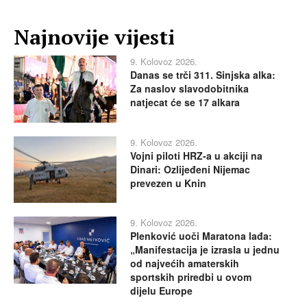
Najnovije vijesti
9. Kolovoz 2026.
Danas se trči 311. Sinjska alka:
Za naslov slavodobitnika
natjecat će se 17 alkara
9. Kolovoz 2026.
Vojni piloti HRZ-a u akciji na
Dinari: Ozlijeđeni Nijemac
prevezen u Knin
9. Kolovoz 2026.
Plenković uoči Maratona lađa:
„Manifestacija je izrasla u jednu
od najvećih amaterskih
sportskih priredbi u ovom
dijelu Europe