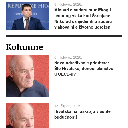
9. Kolovoz 2026.
Ministri o sudaru putničkog i
teretnog vlaka kod Škrinjara:
Nitko od ozlijeđenih u sudaru
vlakova nije životno ugrožen
Kolumne
6. Kolovoz 2026.
Novo određivanje prioriteta:
Što Hrvatskoj donosi članstvo
u OECD-u?
15. Srpanj 2026.
Hrvatska na raskrižju vlastite
budućnosti