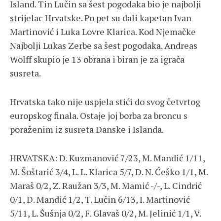
Island. Tin Lučin sa šest pogodaka bio je najbolji
strijelac Hrvatske. Po pet su dali kapetan Ivan
Martinović i Luka Lovre Klarica. Kod Njemačke
Najbolji Lukas Zerbe sa šest pogodaka. Andreas
Wolff skupio je 13 obrana i biran je za igrača
susreta.
Hrvatska tako nije uspjela stići do svog četvrtog
europskog finala. Ostaje joj borba za broncu s
poraženim iz susreta Danske i Islanda.
HRVATSKA: D. Kuzmanović 7/23, M. Mandić 1/11,
M. Šoštarić 3/4, L. L. Klarica 5/7, D. N. Ćeško 1/1, M.
Maraš 0/2, Z. Raužan 3/3, M. Mamić -/-, L. Cindrić
0/1, D. Mandić 1/2, T. Lučin 6/13, I. Martinović
5/11, L. Šušnja 0/2, F. Glavaš 0/2, M. Jelinić 1/1, V.