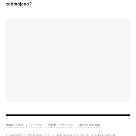
zabranjeno?
Impressum
|
O nama
|
Uvjeti korištenja
|
Cjenik usluga
Copyright © 2018 Hia.com.hr. Sva prava pridržana. Izrada
Exabyte