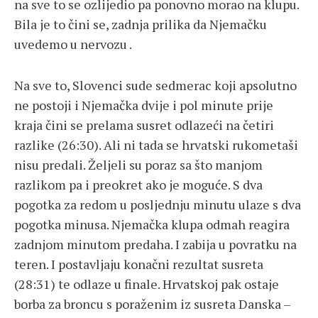
na sve to se ozlijedio pa ponovno morao na klupu.
Bila je to čini se, zadnja prilika da Njemačku
uvedemo u nervozu .
Na sve to, Slovenci sude sedmerac koji apsolutno
ne postoji i Njemačka dvije i pol minute prije
kraja čini se prelama susret odlazeći na četiri
razlike (26:30). Ali ni tada se hrvatski rukometaši
nisu predali. Željeli su poraz sa što manjom
razlikom pa i preokret ako je moguće. S dva
pogotka za redom u posljednju minutu ulaze s dva
pogotka minusa. Njemačka klupa odmah reagira
zadnjom minutom predaha. I zabija u povratku na
teren. I postavljaju konačni rezultat susreta
(28:31) te odlaze u finale. Hrvatskoj pak ostaje
borba za broncu s poraženim iz susreta Danska –