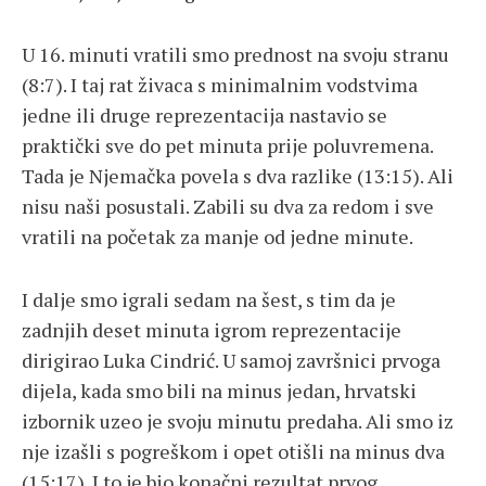
U 16. minuti vratili smo prednost na svoju stranu
(8:7). I taj rat živaca s minimalnim vodstvima
jedne ili druge reprezentacija nastavio se
praktički sve do pet minuta prije poluvremena.
Tada je Njemačka povela s dva razlike (13:15). Ali
nisu naši posustali. Zabili su dva za redom i sve
vratili na početak za manje od jedne minute.
I dalje smo igrali sedam na šest, s tim da je
zadnjih deset minuta igrom reprezentacije
dirigirao Luka Cindrić. U samoj završnici prvoga
dijela, kada smo bili na minus jedan, hrvatski
izbornik uzeo je svoju minutu predaha. Ali smo iz
nje izašli s pogreškom i opet otišli na minus dva
(15:17). I to je bio konačni rezultat prvog