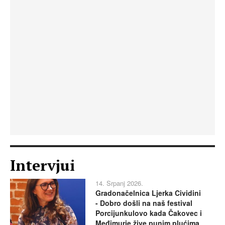
Intervjui
14. Srpanj 2026.
Gradonačelnica Ljerka Cividini
- Dobro došli na naš festival
Porcijunkulovo kada Čakovec i
Međimurje žive punim plućima