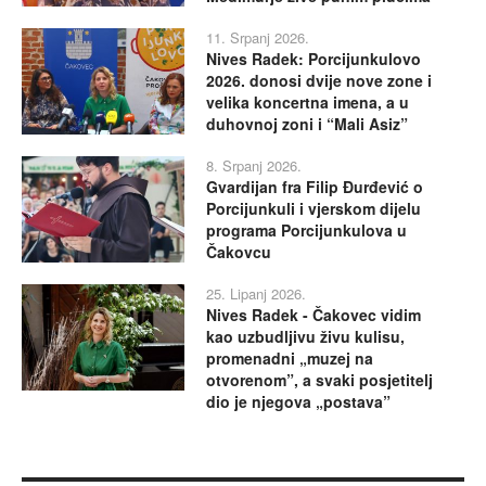
11. Srpanj 2026.
Nives Radek: Porcijunkulovo
2026. donosi dvije nove zone i
velika koncertna imena, a u
duhovnoj zoni i “Mali Asiz”
8. Srpanj 2026.
Gvardijan fra Filip Đurđević o
Porcijunkuli i vjerskom dijelu
programa Porcijunkulova u
Čakovcu
25. Lipanj 2026.
Nives Radek - Čakovec vidim
kao uzbudljivu živu kulisu,
promenadni „muzej na
otvorenom”, a svaki posjetitelj
dio je njegova „postava”