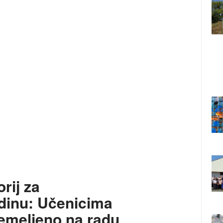
rij za
ždinu: Učenicima
emeljeno na radu