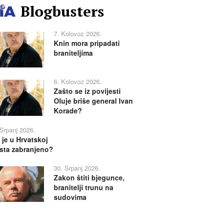
Blogbusters
7. Kolovoz 2026.
Knin mora pripadati
braniteljima
6. Kolovoz 2026.
Zašto se iz povijesti
Oluje briše general Ivan
Korade?
 Srpanj 2026.
 je u Hrvatskoj
sta zabranjeno?
30. Srpanj 2026.
Zakon štiti bjegunce,
branitelji trunu na
sudovima