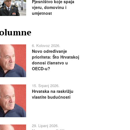
Pjesništvo koje spaja
vjeru, domovinu i
umjetnost
olumne
6. Kolovoz 2026.
Novo određivanje
prioriteta: Što Hrvatskoj
donosi članstvo u
OECD-u?
15. Srpanj 2026.
Hrvatska na raskrižju
vlastite budućnosti
29. Lipanj 2026.