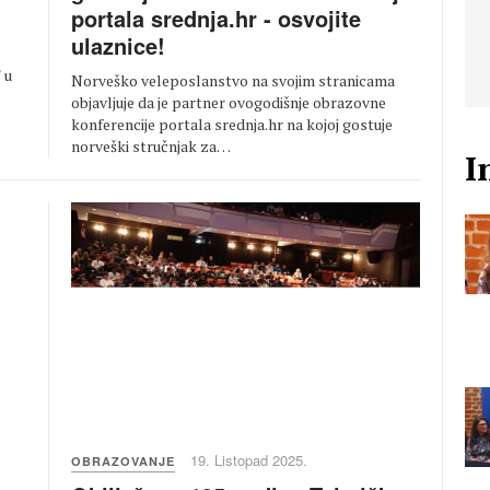
portala srednja.hr - osvojite
ulaznice!
 u
Norveško veleposlanstvo na svojim stranicama
objavljuje da je partner ovogodišnje obrazovne
konferencije portala srednja.hr na kojoj gostuje
norveški stručnjak za…
I
19. Listopad 2025.
OBRAZOVANJE