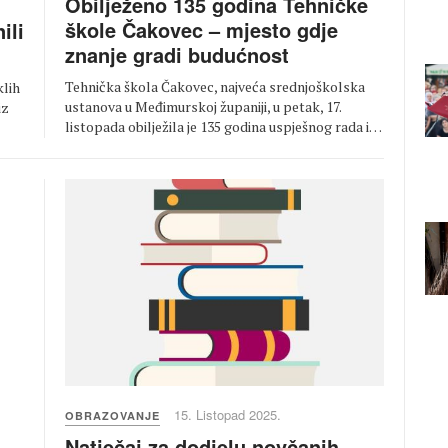
Obilježeno 135 godina Tehničke
škole Čakovec – mjesto gdje
ili
znanje gradi budućnost
Tehnička škola Čakovec, najveća srednjoškolska
klih
ustanova u Međimurskoj županiji, u petak, 17.
iz
listopada obilježila je 135 godina uspješnog rada i…
15. Listopad 2025.
OBRAZOVANJE
Natječaj za dodjelu novčanih