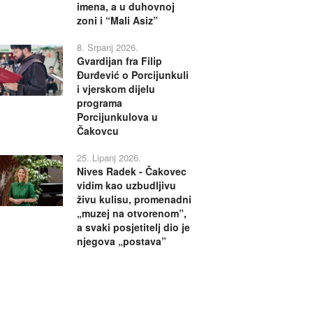
imena, a u duhovnoj
zoni i “Mali Asiz”
8. Srpanj 2026.
Gvardijan fra Filip
Đurđević o Porcijunkuli
i vjerskom dijelu
programa
Porcijunkulova u
Čakovcu
25. Lipanj 2026.
Nives Radek - Čakovec
vidim kao uzbudljivu
živu kulisu, promenadni
„muzej na otvorenom”,
a svaki posjetitelj dio je
njegova „postava”