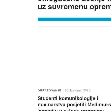
uz suvremenu opre
30. Listopad 2025.
OBRAZOVANJE
Studenti komunikologije i
novinarstva posjetili Međimur
županiju u sklopu programa