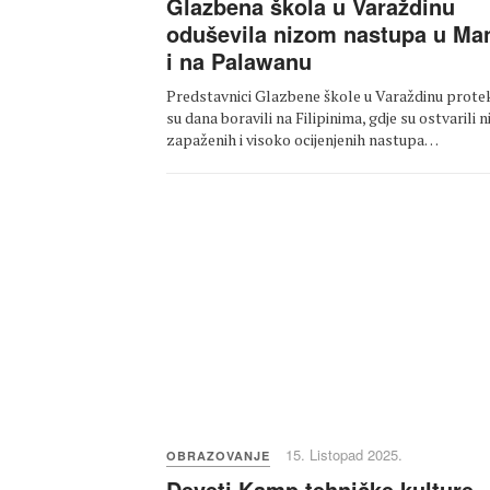
Glazbena škola u Varaždinu
oduševila nizom nastupa u Man
i na Palawanu
Predstavnici Glazbene škole u Varaždinu prote
su dana boravili na Filipinima, gdje su ostvarili n
zapaženih i visoko ocijenjenih nastupa…
15. Listopad 2025.
OBRAZOVANJE
Deveti Kamp tehničke kulture