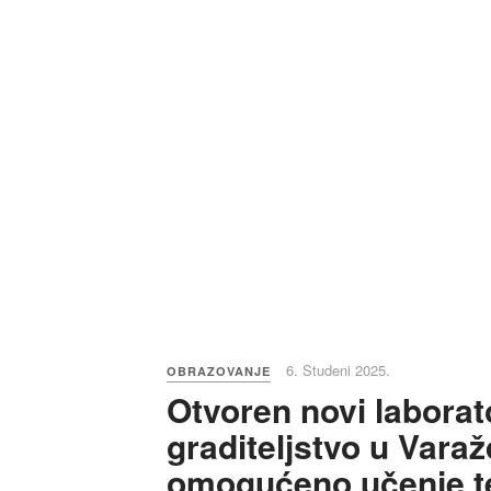
6. Studeni 2025.
OBRAZOVANJE
Otvoren novi laborato
graditeljstvo u Vara
omogućeno učenje t