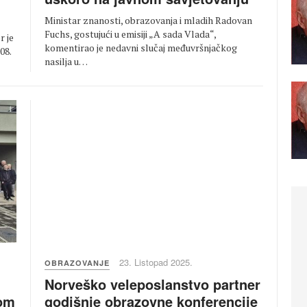
Ministar znanosti, obrazovanja i mladih Radovan
Fuchs, gostujući u emisiji „A sada Vlada“,
r je
komentirao je nedavni slučaj međuvršnjačkog
08.
nasilja u…
23. Listopad 2025.
OBRAZOVANJE
Norveško veleposlanstvo partner
godišnje obrazovne konferencije
vom