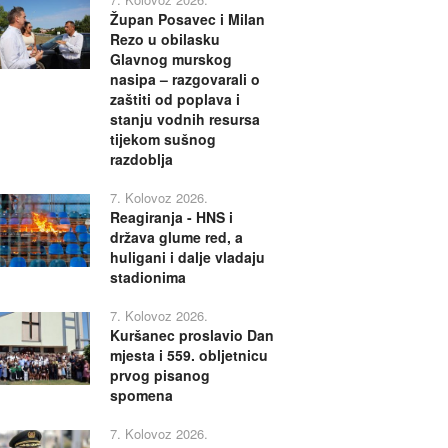
Župan Posavec i Milan
Rezo u obilasku
Glavnog murskog
nasipa – razgovarali o
zaštiti od poplava i
stanju vodnih resursa
tijekom sušnog
razdoblja
7. Kolovoz 2026.
Reagiranja - HNS i
država glume red, a
huligani i dalje vladaju
stadionima
7. Kolovoz 2026.
Kuršanec proslavio Dan
mjesta i 559. obljetnicu
prvog pisanog
spomena
7. Kolovoz 2026.