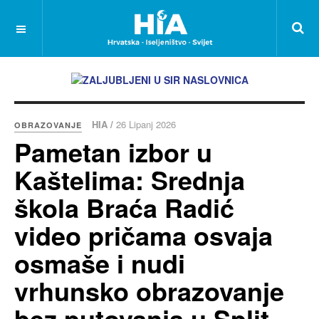
HIA /
26 Lipanj 2026
OBRAZOVANJE
Pametan izbor u
Kaštelima: Srednja
škola Braća Radić
video pričama osvaja
osmaše i nudi
vrhunsko obrazovanje
bez putovanja u Split