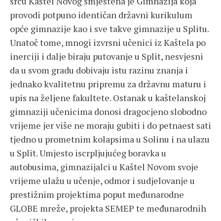
srcu Kaštel Novog smještena je Gimnazija koja
provodi potpuno identičan državni kurikulum
opće gimnazije kao i sve takve gimnazije u Splitu.
Unatoč tome, mnogi izvrsni učenici iz Kaštela po
inerciji i dalje biraju putovanje u Split, nesvjesni
da u svom gradu dobivaju istu razinu znanja i
jednako kvalitetnu pripremu za državnu maturu i
upis na željene fakultete. Ostanak u kaštelanskoj
gimnaziji učenicima donosi dragocjeno slobodno
vrijeme jer više ne moraju gubiti i do petnaest sati
tjedno u prometnim kolapsima u Solinu i na ulazu
u Split. Umjesto iscrpljujućeg boravka u
autobusima, gimnazijalci u Kaštel Novom svoje
vrijeme ulažu u učenje, odmor i sudjelovanje u
prestižnim projektima poput međunarodne
GLOBE mreže, projekta SEMEP te međunarodnih