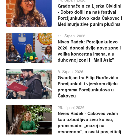
Gradonačelnica Ljerka Cividini
- Dobro došli na naš festival
Porcijunkulovo kada Čakovec i
Međimurje žive punim plućima
11. Srpanj 2026.
Nives Radek: Porcijunkulovo
2026. donosi dvije nove zone i
velika koncertna imena, a u
duhovnoj zoni i “Mali Asiz”
8. Srpanj 2026.
Gvardijan fra Filip Đurđević o
Porcijunkuli i vjerskom dijelu
programa Porcijunkulova u
Čakovcu
25. Lipanj 2026.
Nives Radek - Čakovec vidim
kao uzbudljivu živu kulisu,
promenadni „muzej na
otvorenom”, a svaki posjetitelj