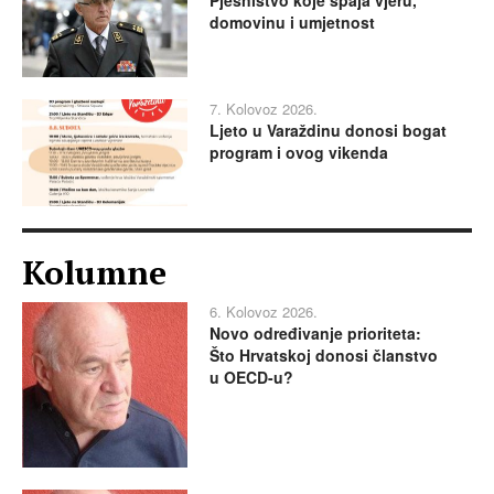
Pjesništvo koje spaja vjeru,
domovinu i umjetnost
7. Kolovoz 2026.
Ljeto u Varaždinu donosi bogat
program i ovog vikenda
Kolumne
6. Kolovoz 2026.
Novo određivanje prioriteta:
Što Hrvatskoj donosi članstvo
u OECD-u?