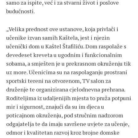
samo za ispite, već i za stvarni život i poslove
budućnosti.
„Velika prednost ove ustanove, koja privlači i
učenike izvan samih Kaštela, jest i njezin
učenički dom u Kaštel Štafiliću. Dom raspolaže s
devedeset kreveta u ugodnim i funkcionalnim
sobama, a smješten je u prekrasnom okruženju tik
uz more. Učenicima su na raspolaganju prostrani
sportski tereni na otvorenom, TV salon za
druženje te organizirana cjelodnevna prehrana.
Roditeljima iz udaljenijih mjesta to pruža potpuni
mir i sigurnost, znajući da su im djeca u
poticajnom okruženju, pod stručnim nadzorom
odgajatelja te da imaju savršene uvjete za učenje,
odmor i kvalitetan razvoj kroz brojne domske