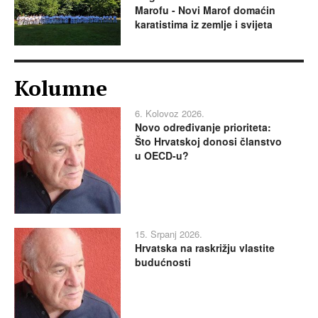
Marofu - Novi Marof domaćin
karatistima iz zemlje i svijeta
Kolumne
6. Kolovoz 2026.
Novo određivanje prioriteta:
Što Hrvatskoj donosi članstvo
u OECD-u?
15. Srpanj 2026.
Hrvatska na raskrižju vlastite
budućnosti