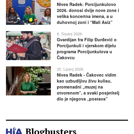
Nives Radek: Porcijunkulovo
2026. donosi dvije nove zone i
velika koncertna imena, a u
duhovnoj zoni i “Mali Asiz”
8. Srpanj 2026.
Gvardijan fra Filip Đurđević o
Porcijunkuli i vjerskom dijelu
programa Porcijunkulova u
Čakovcu
25. Lipanj 2026.
Nives Radek - Čakovec vidim
kao uzbudljivu živu kulisu,
promenadni „muzej na
otvorenom”, a svaki posjetitelj
dio je njegova „postava”
Blogbusters