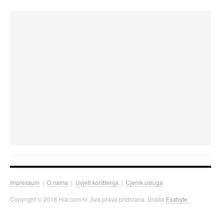
Impressum
|
O nama
|
Uvjeti korištenja
|
Cjenik usluga
Copyright © 2018 Hia.com.hr. Sva prava pridržana. Izrada
Exabyte