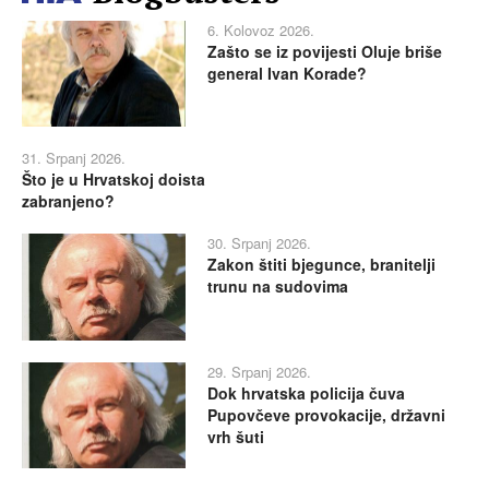
6. Kolovoz 2026.
Zašto se iz povijesti Oluje briše
general Ivan Korade?
31. Srpanj 2026.
Što je u Hrvatskoj doista
zabranjeno?
30. Srpanj 2026.
Zakon štiti bjegunce, branitelji
trunu na sudovima
29. Srpanj 2026.
Dok hrvatska policija čuva
Pupovčeve provokacije, državni
vrh šuti