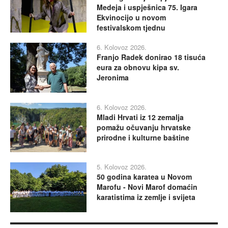
Medeja i uspješnica 75. Igara
Ekvinocijo u novom
festivalskom tjednu
6. Kolovoz 2026.
Franjo Radek donirao 18 tisuća
eura za obnovu kipa sv.
Jeronima
6. Kolovoz 2026.
Mladi Hrvati iz 12 zemalja
pomažu očuvanju hrvatske
prirodne i kulturne baštine
5. Kolovoz 2026.
50 godina karatea u Novom
Marofu - Novi Marof domaćin
karatistima iz zemlje i svijeta