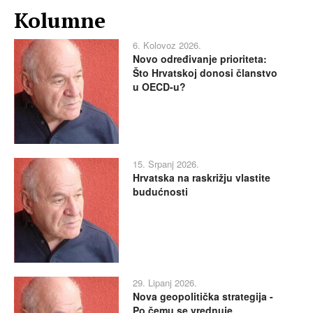
Kolumne
6. Kolovoz 2026.
Novo određivanje prioriteta:
Što Hrvatskoj donosi članstvo
u OECD-u?
15. Srpanj 2026.
Hrvatska na raskrižju vlastite
budućnosti
29. Lipanj 2026.
Nova geopolitička strategija -
Po čemu se vrednuje