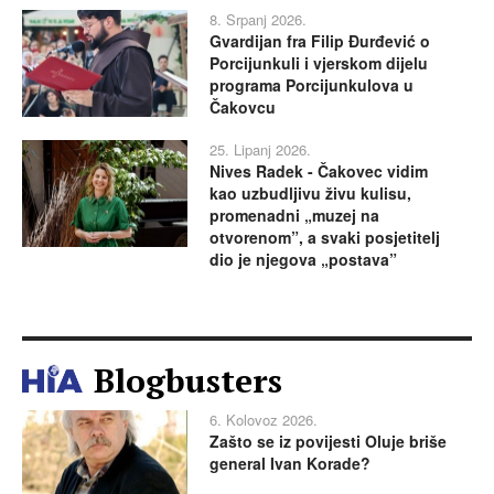
8. Srpanj 2026.
Gvardijan fra Filip Đurđević o
Porcijunkuli i vjerskom dijelu
programa Porcijunkulova u
Čakovcu
25. Lipanj 2026.
Nives Radek - Čakovec vidim
kao uzbudljivu živu kulisu,
promenadni „muzej na
otvorenom”, a svaki posjetitelj
dio je njegova „postava”
Blogbusters
6. Kolovoz 2026.
Zašto se iz povijesti Oluje briše
general Ivan Korade?