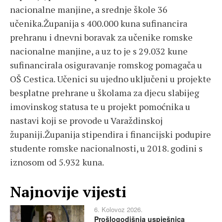
nacionalne manjine, a srednje škole 36
učenika.Županija s 400.000 kuna sufinancira
prehranu i dnevni boravak za učenike romske
nacionalne manjine, a uz to je s 29.032 kune
sufinancirala osiguravanje romskog pomagača u
OŠ Cestica. Učenici su ujedno uključeni u projekte
besplatne prehrane u školama za djecu slabijeg
imovinskog statusa te u projekt pomoćnika u
nastavi koji se provode u Varaždinskoj
županiji.Županija stipendira i financijski podupire
studente romske nacionalnosti, u 2018. godini s
iznosom od 5.932 kuna.
Najnovije vijesti
6. Kolovoz 2026.
Prošlogodišnja uspješnica