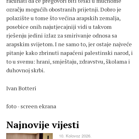
računati da će pregovori biti teški u mučnome
ozračju mogućih obostranih prijetnji. Dobro je
polazište u tome što većina arapskih zemalja,
posebice onih najutjecajniji vidi u takvom
rješenju jedini izlaz za smirivanje odnosa sa
arapskim svijetom. I ne samo to, jer ostaje najveće
pitanje kako zbrinuti napaćeni palestinski narod, i
to u svemu: hrani, smještaju, zdravstvu, školama i
duhovnoj skrbi.
Ivan Botteri
foto - screen ekrana
Najnovije vijesti
10. Kolovoz 2026.