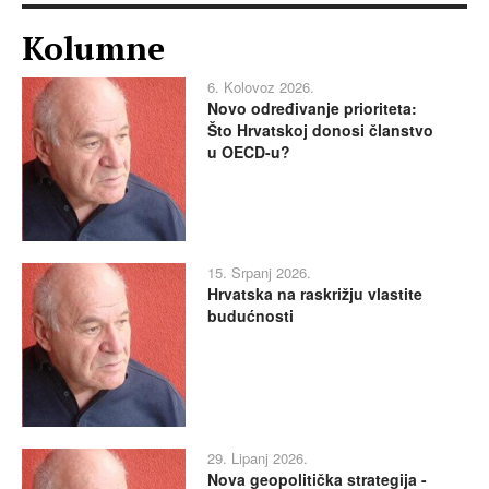
Kolumne
6. Kolovoz 2026.
Novo određivanje prioriteta:
Što Hrvatskoj donosi članstvo
u OECD-u?
15. Srpanj 2026.
Hrvatska na raskrižju vlastite
budućnosti
29. Lipanj 2026.
Nova geopolitička strategija -