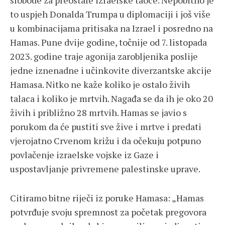
slobode za preostale izraelske taoce. Nepobitno je
to uspjeh Donalda Trumpa u diplomaciji i još više
u kombinacijama pritisaka na Izrael i posredno na
Hamas. Pune dvije godine, točnije od 7. listopada
2023. godine traje agonija zarobljenika poslije
jedne iznenadne i učinkovite diverzantske akcije
Hamasa. Nitko ne kaže koliko je ostalo živih
talaca i koliko je mrtvih. Nagađa se da ih je oko 20
živih i približno 28 mrtvih. Hamas se javio s
porukom da će pustiti sve žive i mrtve i predati
vjerojatno Crvenom križu i da očekuju potpuno
povlačenje izraelske vojske iz Gaze i
uspostavljanje privremene palestinske uprave.
Citiramo bitne riječi iz poruke Hamasa: „Hamas
potvrđuje svoju spremnost za početak pregovora