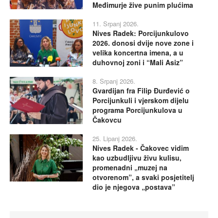
Međimurje žive punim plućima
11. Srpanj 2026.
Nives Radek: Porcijunkulovo
2026. donosi dvije nove zone i
velika koncertna imena, a u
duhovnoj zoni i “Mali Asiz”
8. Srpanj 2026.
Gvardijan fra Filip Đurđević o
Porcijunkuli i vjerskom dijelu
programa Porcijunkulova u
Čakovcu
25. Lipanj 2026.
Nives Radek - Čakovec vidim
kao uzbudljivu živu kulisu,
promenadni „muzej na
otvorenom”, a svaki posjetitelj
dio je njegova „postava”