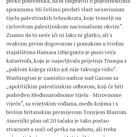
preko posrednika, da bi raspravili o pojedinostima
sporazuma. Mi želimo predati vlast nezavisnom
tijelu palestinskih tehnokrata, koje temelji na
cjelovitom palestinskom nacionalnom okviru“.
Znamo da to neće ići ni lako ni glatko, ali s
ovakvim prvim dogovorom i pomakom u tvrdim
stajalištima Hamasa izbjegnuta je puno veća
katastrofa, koju je najavljivala prijetnja Trumpa s
„paklom kojega nitko još nije takvoga vidio“.
Washington je zamislio nadzor nad Gazom sa
„apolitičkim palestinskim odborom, koji će biti
podređen Međunarodnome tijelu - Mirovnome
vijeću“, sa svjetskim vođama, među kojima i s
bivšim britanskim premijerom Tonyjem Blairom.
Američki plan od 20 tačaka je tako postao
stvarnost u noći od petka na subotu, ali treba