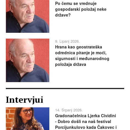
Po čemu se vrednuje
gospodarski položaj neke
države?
9. Lipanj 2026.
Hrana kao geostrateška
odrednica pitanje je moći,
sigurnosti i međunarodnog
položaja država
Intervjui
14. Srpanj 2026.
Gradonačelnica Ljerka Cividini
- Dobro došli na naš festival
Porcijunkulovo kada Čakovec i