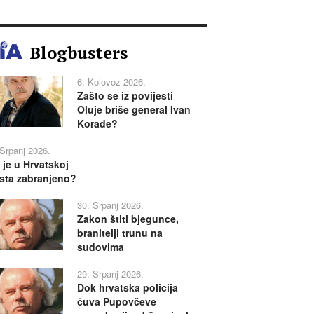
Blogbusters
6. Kolovoz 2026.
Zašto se iz povijesti
Oluje briše general Ivan
Korade?
 Srpanj 2026.
 je u Hrvatskoj
sta zabranjeno?
30. Srpanj 2026.
Zakon štiti bjegunce,
branitelji trunu na
sudovima
29. Srpanj 2026.
Dok hrvatska policija
čuva Pupovčeve