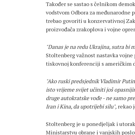
Također se sastao s čelnikom demo
vodstvom Odbora za međunarodne pos
trebao govoriti u konzervativnoj Zak
proizvođača zrakoplova i vojne opr
"Danas je na redu Ukrajina, sutra bi 
Stoltenberg važnost nastavka vojne 
tiskovnoj konferenciji s američkim
"Ako ruski predsjednik Vladimir Putin p
isto vrijeme svijet učiniti još opasnij
druge autokratske vođe - ne samo pre
Iran i Kina, da upotrijebi silu",
rekao j
Stoltenberg je u ponedjeljak i utorak
Ministarstvu obrane i vanjskih posl