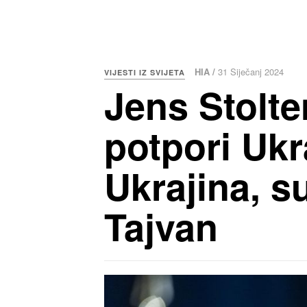
HIA /
31 Siječanj 2024
VIJESTI IZ SVIJETA
Jens Stolt
potpori Ukr
Ukrajina, s
Tajvan