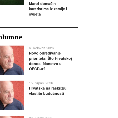
Marof domaćin
karatistima iz zemlje i
svijeta
olumne
6. Kolovoz 2026.
Novo određivanje
prioriteta: Što Hrvatskoj
donosi članstvo u
OECD-u?
15. Srpanj 2026.
Hrvatska na raskrižju
vlastite budućnosti
29. Lipanj 2026.