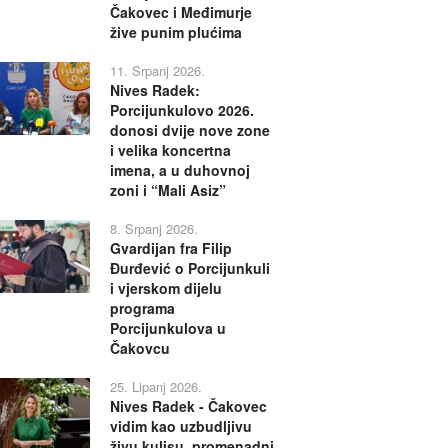
Čakovec i Međimurje
žive punim plućima
11. Srpanj 2026.
Nives Radek:
Porcijunkulovo 2026.
donosi dvije nove zone
i velika koncertna
imena, a u duhovnoj
zoni i “Mali Asiz”
8. Srpanj 2026.
Gvardijan fra Filip
Đurđević o Porcijunkuli
i vjerskom dijelu
programa
Porcijunkulova u
Čakovcu
25. Lipanj 2026.
Nives Radek - Čakovec
vidim kao uzbudljivu
živu kulisu, promenadni