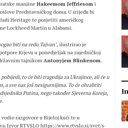
kratske manjine
Hakeemom Jeffriesom
i
love Predstavničkog doma. U srijedu bi
ladi Heritage te posjetiti američkog
eme Lockheed Martin u Alabami.
mogao biti na redu Tajvan",
ilustrirao je
potpore Kijevu u ponedjeljak na zajedničkoj
 državnim tajnikom
Antonyjem Blinkenom
.
obijedi, to će biti tragedija za Ukrajince, ali će u
im, a sve nas još nesigurnijima. To će ohrabriti
I
dsjednika Putina, nego također Sjeverna Koreja,
e.
 vodio razgovore u Bijeloj kući te u
ova. Izvor RTVSLO
https://www.rtvslo.si/svet/s-