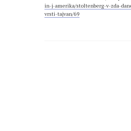
in-j-amerika/stoltenberg-v-zda-danes
vrsti-tajvan/69