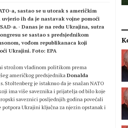
NATO-a, sastao se u utorak s američkim
vjerio ih da je nastavak vojne pomoći
SAD-a. - Danas je na redu Ukrajina, sutra
Kongresu se sastao s predsjednikom
K
sonom, vođom republikanaca koji
ći Ukrajini. Foto: EPA
ni strožom vladinom politikom prema
ivšeg američkog predsjednika
Donalda
s. Stoltenberg je istaknuo da je snažan NATO
ji ima više saveznika i prijatelja od bilo koje
europski saveznici posljednjih godina povećali
e potpora Ukrajini ključna za njezin opstanak i