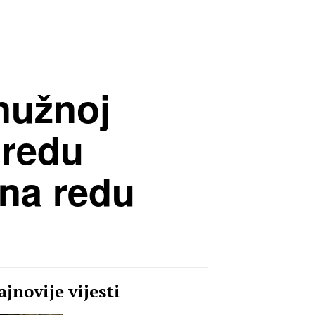
nužnoj
 redu
 na redu
jnovije vijesti