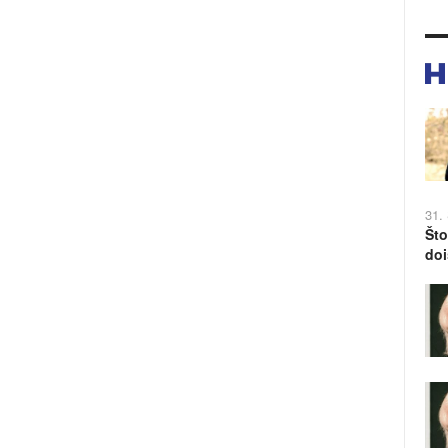
31.
Što
doi