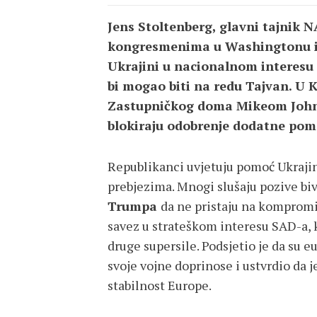
Jens Stoltenberg, glavni tajnik 
kongresmenima u Washingtonu i u
Ukrajini u nacionalnom interesu 
bi mogao biti na redu Tajvan. U 
Zastupničkog doma Mikeom John
blokiraju odobrenje dodatne pomo
Republikanci uvjetuju pomoć Ukraji
prebjezima. Mnogi slušaju pozive b
Trumpa
da ne pristaju na kompromi
savez u strateškom interesu SAD-a, ko
druge supersile. Podsjetio je da su 
svoje vojne doprinose i ustvrdio da j
stabilnost Europe.