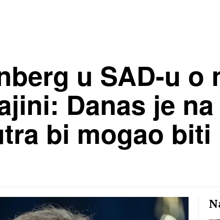
enberg u SAD-u o 
ajini: Danas je na
utra bi mogao biti
Na