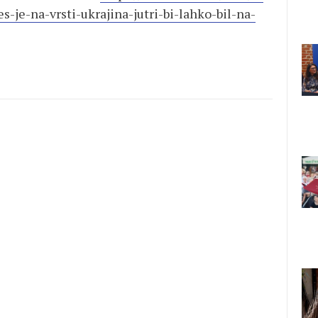
-je-na-vrsti-ukrajina-jutri-bi-lahko-bil-na-