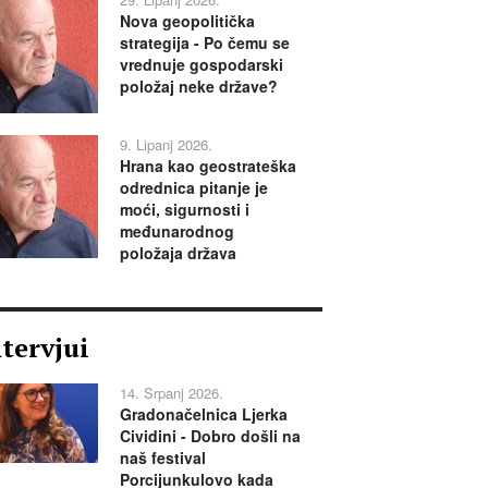
Nova geopolitička
strategija - Po čemu se
vrednuje gospodarski
položaj neke države?
9. Lipanj 2026.
Hrana kao geostrateška
odrednica pitanje je
moći, sigurnosti i
međunarodnog
položaja država
ntervjui
14. Srpanj 2026.
Gradonačelnica Ljerka
Cividini - Dobro došli na
naš festival
Porcijunkulovo kada