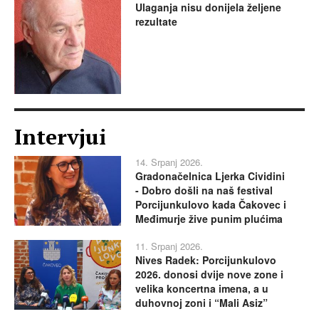
Ulaganja nisu donijela željene
rezultate
Intervjui
14. Srpanj 2026.
Gradonačelnica Ljerka Cividini
- Dobro došli na naš festival
Porcijunkulovo kada Čakovec i
Međimurje žive punim plućima
11. Srpanj 2026.
Nives Radek: Porcijunkulovo
2026. donosi dvije nove zone i
velika koncertna imena, a u
duhovnoj zoni i “Mali Asiz”