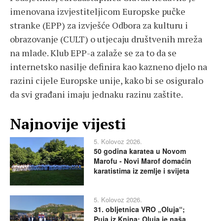
imenovana izvjestiteljicom Europske pučke
stranke (EPP) za izvješće Odbora za kulturu i
obrazovanje (CULT) o utjecaju društvenih mreža
na mlade. Klub EPP-a zalaže se za to da se
internetsko nasilje definira kao kazneno djelo na
razini cijele Europske unije, kako bi se osiguralo
da svi građani imaju jednaku razinu zaštite.
Najnovije vijesti
5. Kolovoz 2026.
50 godina karatea u Novom
Marofu - Novi Marof domaćin
karatistima iz zemlje i svijeta
5. Kolovoz 2026.
31. obljetnica VRO „Oluja“;
Puja iz Knina: Oluja je naša