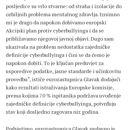
posljedice su vrlo stvarne: od straha i izolacije do
ozbiljnih problema mentalnog zdravlja. Iznimno
mi je drago da napokon dobivamo europski
Akcijski plan protiv cyberbullyinga i da se
približavamo njegovoj javnoj objavi. Dugo sam
ukazivala na problem nedostatka zajedničke
definicije cyberbullyinga i čini se da ćemo je
napokon dobiti. To je ključan preduvjet za
usporedive podatke, jasne standarde i učinkovitu
provedbu“, ističe eurozastupnica Glavak dodajući
kako rezultati istraživanja Europske komisije,
prema kojima 70 % ispitanika podržava uvođenje
zajedničke definicije cyberbullyinga, potvrđuju
stav koji dosljedno zagovara niz godina.
Podsjetimo, eurozastupnica Glavak nedavno je