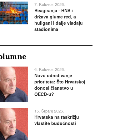
7. Kolovoz 2026.
Reagiranja - HNS i
država glume red, a
huligani i dalje vladaju
stadionima
olumne
6. Kolovoz 2026.
Novo određivanje
prioriteta: Što Hrvatskoj
donosi članstvo u
OECD-u?
15. Srpanj 2026.
Hrvatska na raskrižju
vlastite budućnosti