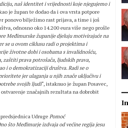
iciju, naš identitet i vrijednosti koje njegujemo i
ekao je župan te dodao da i ova vrsta potpore
 ponovo bilježimo rast prijava, a time i još
ruštva, odnosno oko 14.200 eura više nego prošle
re Međimurske županije djeluju motivirajuće na
er se u ovom ciklusu radi o projektima i
je životne dobi i osobama s invalidnošću,
, zaštiti prava potrošača, ljudskih prava,
ao i o demokratizaciji društva. Radi se o
rioritete jer ulaganja u njih znače uključivu i
trebe svojih ljudi
“, istaknuo je župan Posavec,
 ostvarenje značajnih rezultata na dobrobit
I
e predsjednica Udruge
Pomoć
no što Međimurje izdvaja od većine regija jesu