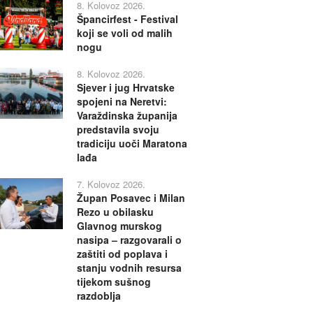
8. Kolovoz 2026.
Špancirfest - Festival
koji se voli od malih
nogu
8. Kolovoz 2026.
Sjever i jug Hrvatske
spojeni na Neretvi:
Varaždinska županija
predstavila svoju
tradiciju uoči Maratona
lađa
7. Kolovoz 2026.
Župan Posavec i Milan
Rezo u obilasku
Glavnog murskog
nasipa – razgovarali o
zaštiti od poplava i
stanju vodnih resursa
tijekom sušnog
razdoblja