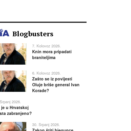
Blogbusters
7. Kolovoz 2026.
Knin mora pripadati
braniteljima
6. Kolovoz 2026.
Zašto se iz povijesti
Oluje briše general Ivan
Korade?
 Srpanj 2026.
 je u Hrvatskoj
sta zabranjeno?
30. Srpanj 2026.
Zakon štiti bjegunce,