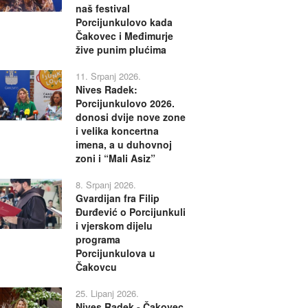
naš festival
Porcijunkulovo kada
Čakovec i Međimurje
žive punim plućima
11. Srpanj 2026.
Nives Radek:
Porcijunkulovo 2026.
donosi dvije nove zone
i velika koncertna
imena, a u duhovnoj
zoni i “Mali Asiz”
8. Srpanj 2026.
Gvardijan fra Filip
Đurđević o Porcijunkuli
i vjerskom dijelu
programa
Porcijunkulova u
Čakovcu
25. Lipanj 2026.
Nives Radek - Čakovec