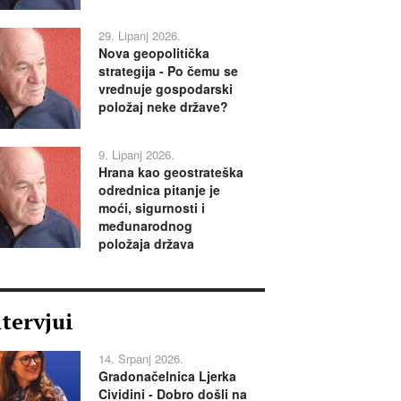
29. Lipanj 2026.
Nova geopolitička
strategija - Po čemu se
vrednuje gospodarski
položaj neke države?
9. Lipanj 2026.
Hrana kao geostrateška
odrednica pitanje je
moći, sigurnosti i
međunarodnog
položaja država
ntervjui
14. Srpanj 2026.
Gradonačelnica Ljerka
Cividini - Dobro došli na