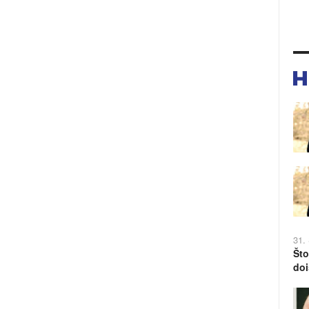
31.
Što
doi