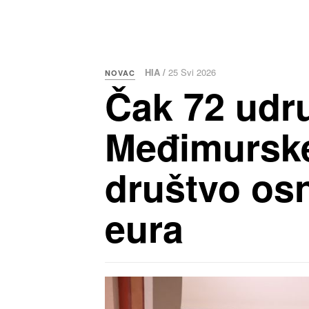
HIA /
25 Svi 2026
NOVAC
Čak 72 udr
Međimurske 
društvo os
eura