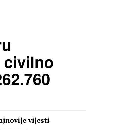
ru
civilno
262.760
jnovije vijesti