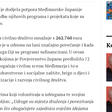
a je dodjela potpora Međimurske županije
dbu njihovih programa i projekata koje su
v.
 civilno društvo osnažuje s
262.760
eura
K
to je u odnosu na lani značajno povećanje i kada
ruga čiji su programi sufinancirani. U ovom
 kojima je Povjerenstvo županu predložilo 72
obogaćuju civilnu scenu Međimurja i to u
ravstvene i socijalne zaštite, brige o djeci i
zacije i razvoja civilnog društva.
vima koji volontiraju u udrugama te svojim
ljim: „
Udruge su mjesta druženja i povezivanja
im što obogaćujete zajednicu svježim idejama