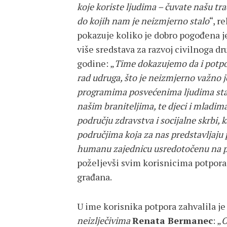
koje koriste ljudima – čuvate našu trad
do kojih nam je neizmjerno stalo
“, r
pokazuje koliko je dobro pogođena jer
više sredstava za razvoj civilnoga d
godine: „
Time dokazujemo da i potpo
rad udruga, što je neizmjerno važno j
programima posvećenima ljudima stari
našim braniteljima, te djeci i mladima
području zdravstva i socijalne skrbi, k
područjima koja za nas predstavljaju p
humanu zajednicu usredotočenu na po
poželjevši svim korisnicima potpora
građana.
U ime korisnika potpora zahvalila j
neizlječivima
Renata Bermanec
: „
O