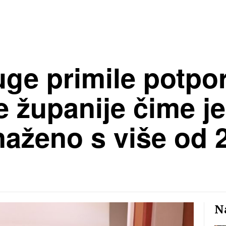
uge primile potpo
županije čime je 
naženo s više od 
Na