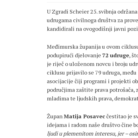
U Zgradi Scheier 25. svibnja održan
udrugama civilnoga društva za prove
kandidirali na ovogodišnji javni pozi
Međimurska županija u ovom ciklusu
podupirući djelovanje
72 udruge
, š
je riječ o uloženom novcu i broju ud
ciklusu prijavilo se 79 udruga, među
asocijacije čiji programi i projekti 
područjima zaštite prava potrošača, zd
mladima te ljudskih prava, demokrati
Župan
Matija Posavec
čestitao je s
idejama i radom naše društvo čine bo
ljudi u plemenitom interesu, jer – os