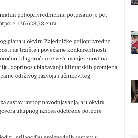
a malim poljoprivrednicima potpisano je pet
tpore 136.628,78 eura.
škog plana u okviru Zajedničke poljoprivredne
nosti na tržište i povećanje konkurentnosti
koročno i dugoročno te veću usmjerenost na
zaciju, doprinos ublažavanju klimatskih promjena
canje održivog razvoja i učinkovitog
 za sustav javnog navodnjavanja, a u okviru
 ugovora ukupnog iznosa odobrene potpore
jediti prilagodbu proizvodnih sustava u