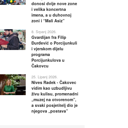
donosi dvije nove zone
i velika koncertna
imena, a u duhovnoj
zoni i “Mali Asiz”
8. Srpanj 2026.
Gvardijan fra Filip
Đurđević o Porcijunkuli
i vjerskom dijelu
programa
Porcijunkulova u
Čakovcu
25. Lipanj 2026.
Nives Radek - Čakovec
vidim kao uzbudljivu
živu kulisu, promenadni
„muzej na otvorenom”,
a svaki posjetitelj dio je
njegova „postava”