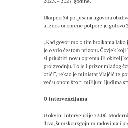
2023. – 2027. godine.
Ukupno 54 potpisana ugovora obuhva
a iznos odobrene potpore je gotovo 2
„Kad govorimo o tim brojkama lako je
je o vrlo čestom prizoru. Čovjek koji
si priuštiti novu opremu ili obitelj ko
proizvodnju. To je i prizor mladog čo
otići“, rekao je ministar Vlajčić te p
već u onom što ti milijuni ljudima s
O intervencijama
U okviru intervencije 73.06. Modern
drva, šumskouzgojnim radovima i pr