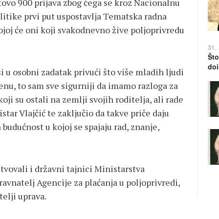
otovo 900 prijava zbog čega se kroz Nacionalnu
itike prvi put uspostavlja Tematska radna
joj će oni koji svakodnevno žive poljoprivredu
31.
Što
doi
u osobni zadatak privući što više mladih ljudi
renu, to sam sve sigurniji da imamo razloga za
 su ostali na zemlji svojih roditelja, ali rade
tar Vlajčić te zaključio da takve priče daju
budućnost u kojoj se spajaju rad, znanje,
tvovali i državni tajnici Ministarstva
 ravnatelj Agencije za plaćanja u poljoprivredi,
telji uprava.