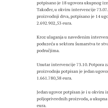
potpisano je 18 ugovora ukupnog izn
Također, u okviru intervencije 73.07
proizvodnji drva, potpisano je 14 u
2.692.902,53 eura.
Kroz ulaganja u navedenim intervenc
poduzeća u sektoru šumarstva te stv
područjima.
Unutar intervencije 73.10. Potpora 
proizvodnju potpisan je jedan ugov
1.661.780,38 eura.
Jedan ugovor potpisan je i u okviru i
poljoprivrednih proizvoda, a ukupna
eura.