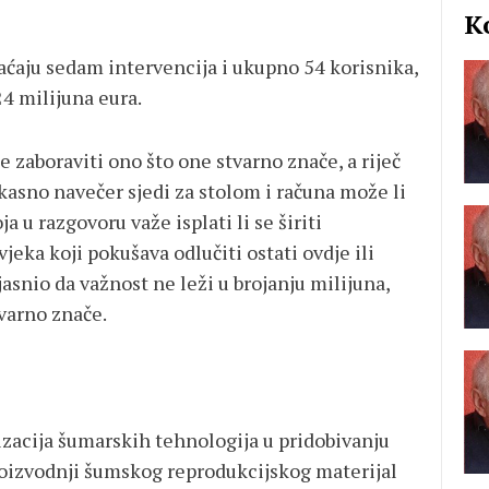
K
ćaju sedam intervencija i ukupno 54 korisnika,
4 milijuna eura.
 zaboraviti ono što one stvarno znače, a riječ
 kasno navečer sjedi za stolom i računa može li
ja u razgovoru važe isplati li se širiti
vjeka koji pokušava odlučiti ostati ovdje ili
ojasnio da važnost ne leži u brojanju milijuna,
tvarno znače.
izacija šumarskih tehnologija u pridobivanju
oizvodnji šumskog reprodukcijskog materijal