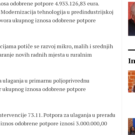
osa odobrene potpore 4.933.126,83 eura.
. Modernizacija tehnologija u predindustrijskoj
govora ukupnog iznosa odobrene potpore
ijama potiče se razvoj mikro, malih i srednjih
aranje novih radnih mjesta u ruralnim
I
za ulaganja u primarnu poljoprivrednu
or ukupnog iznosa odobrene potpore
ntervencije 73.11. Potpora za ulaganja u preradu
 iznos odobrene potpore iznosi 3.000.000,00