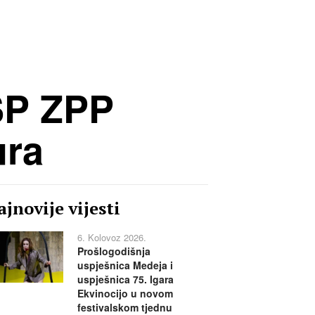
SP ZPP
ura
jnovije vijesti
6. Kolovoz 2026.
Prošlogodišnja
uspješnica Medeja i
uspješnica 75. Igara
Ekvinocijo u novom
festivalskom tjednu