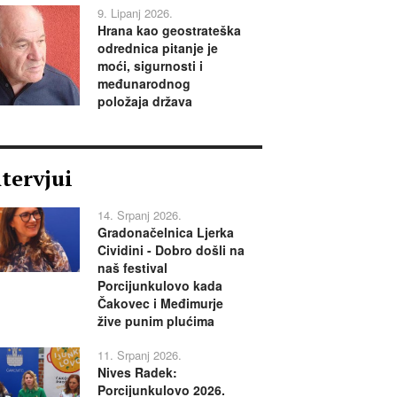
9. Lipanj 2026.
Hrana kao geostrateška
odrednica pitanje je
moći, sigurnosti i
međunarodnog
položaja država
ntervjui
14. Srpanj 2026.
Gradonačelnica Ljerka
Cividini - Dobro došli na
naš festival
Porcijunkulovo kada
Čakovec i Međimurje
žive punim plućima
11. Srpanj 2026.
Nives Radek:
Porcijunkulovo 2026.