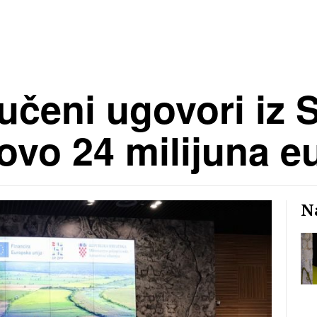
učeni ugovori iz 
tovo 24 milijuna e
Na