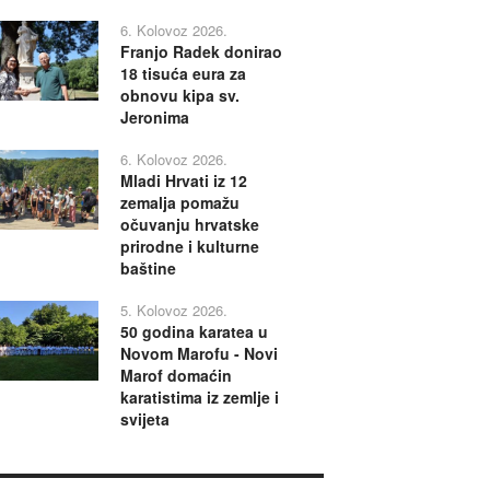
6. Kolovoz 2026.
Franjo Radek donirao
18 tisuća eura za
obnovu kipa sv.
Jeronima
6. Kolovoz 2026.
Mladi Hrvati iz 12
zemalja pomažu
očuvanju hrvatske
prirodne i kulturne
baštine
5. Kolovoz 2026.
50 godina karatea u
Novom Marofu - Novi
Marof domaćin
karatistima iz zemlje i
svijeta