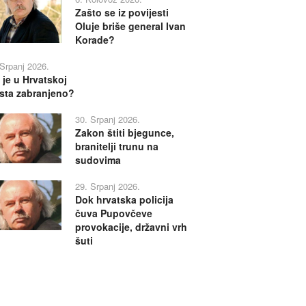
Zašto se iz povijesti
Oluje briše general Ivan
Korade?
 Srpanj 2026.
 je u Hrvatskoj
sta zabranjeno?
30. Srpanj 2026.
Zakon štiti bjegunce,
branitelji trunu na
sudovima
29. Srpanj 2026.
Dok hrvatska policija
čuva Pupovčeve
provokacije, državni vrh
šuti