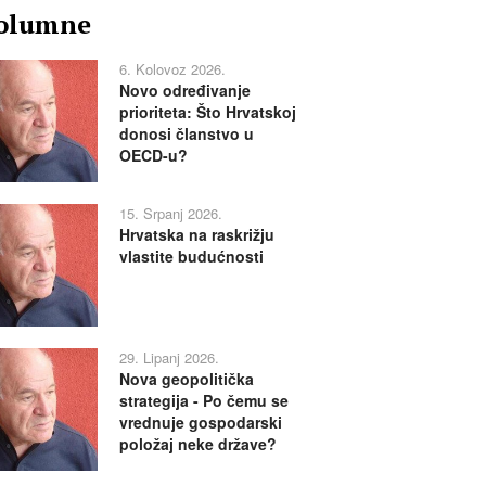
olumne
6. Kolovoz 2026.
Novo određivanje
prioriteta: Što Hrvatskoj
donosi članstvo u
OECD-u?
15. Srpanj 2026.
Hrvatska na raskrižju
vlastite budućnosti
29. Lipanj 2026.
Nova geopolitička
strategija - Po čemu se
vrednuje gospodarski
položaj neke države?