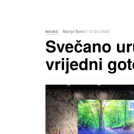
Marija Barić /
13 Svi 2026
NOVAC
Svečano ur
vrijedni go