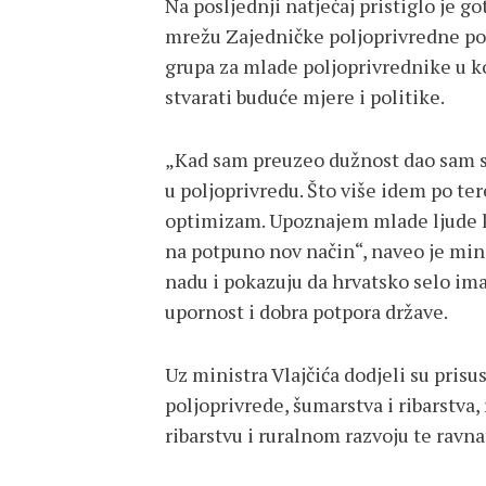
Na posljednji natječaj pristiglo je g
mrežu Zajedničke poljoprivredne pol
grupa za mlade poljoprivrednike u ko
stvarati buduće mjere i politike.
„Kad sam preuzeo dužnost dao sam si 
u poljoprivredu. Što više idem po te
optimizam. Upoznajem mlade ljude koji
na potpuno nov način“, naveo je minis
nadu i pokazuju da hrvatsko selo ima 
upornost i dobra potpora države.
Uz ministra Vlajčića dodjeli su prisus
poljoprivrede, šumarstva i ribarstva,
ribarstvu i ruralnom razvoju te ravna