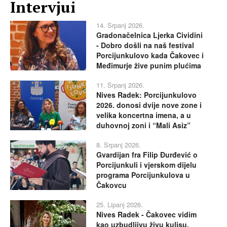
Intervjui
14. Srpanj 2026.
Gradonačelnica Ljerka Cividini
- Dobro došli na naš festival
Porcijunkulovo kada Čakovec i
Međimurje žive punim plućima
11. Srpanj 2026.
Nives Radek: Porcijunkulovo
2026. donosi dvije nove zone i
velika koncertna imena, a u
duhovnoj zoni i “Mali Asiz”
8. Srpanj 2026.
Gvardijan fra Filip Đurđević o
Porcijunkuli i vjerskom dijelu
programa Porcijunkulova u
Čakovcu
25. Lipanj 2026.
Nives Radek - Čakovec vidim
kao uzbudljivu živu kulisu,