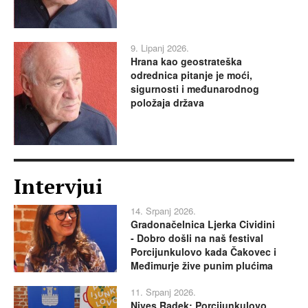
9. Lipanj 2026.
Hrana kao geostrateška
odrednica pitanje je moći,
sigurnosti i međunarodnog
položaja država
Intervjui
14. Srpanj 2026.
Gradonačelnica Ljerka Cividini
- Dobro došli na naš festival
Porcijunkulovo kada Čakovec i
Međimurje žive punim plućima
11. Srpanj 2026.
Nives Radek: Porcijunkulovo