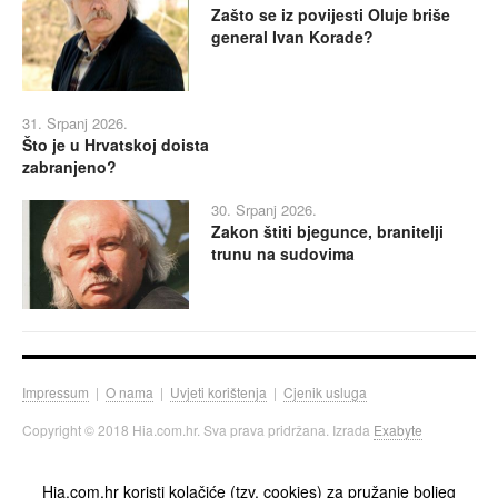
Zašto se iz povijesti Oluje briše
general Ivan Korade?
31. Srpanj 2026.
Što je u Hrvatskoj doista
zabranjeno?
30. Srpanj 2026.
Zakon štiti bjegunce, branitelji
trunu na sudovima
Impressum
|
O nama
|
Uvjeti korištenja
|
Cjenik usluga
Copyright © 2018 Hia.com.hr. Sva prava pridržana. Izrada
Exabyte
Hia.com.hr koristi kolačiće (tzv. cookies) za pružanje boljeg