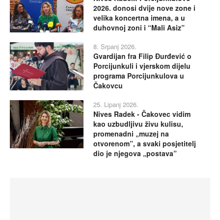
2026. donosi dvije nove zone i
velika koncertna imena, a u
duhovnoj zoni i “Mali Asiz”
8. Srpanj 2026.
Gvardijan fra Filip Đurđević o
Porcijunkuli i vjerskom dijelu
programa Porcijunkulova u
Čakovcu
25. Lipanj 2026.
Nives Radek - Čakovec vidim
kao uzbudljivu živu kulisu,
promenadni „muzej na
otvorenom”, a svaki posjetitelj
dio je njegova „postava”