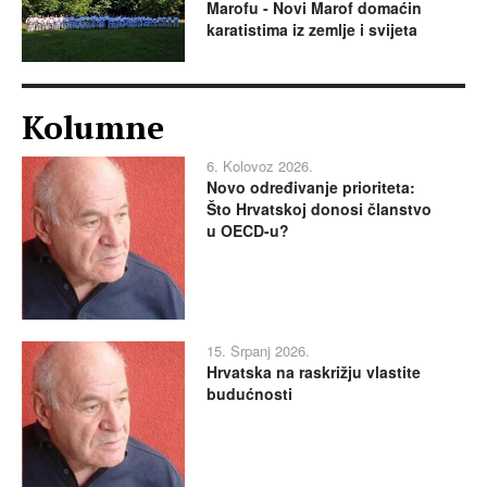
Marofu - Novi Marof domaćin
karatistima iz zemlje i svijeta
Kolumne
6. Kolovoz 2026.
Novo određivanje prioriteta:
Što Hrvatskoj donosi članstvo
u OECD-u?
15. Srpanj 2026.
Hrvatska na raskrižju vlastite
budućnosti