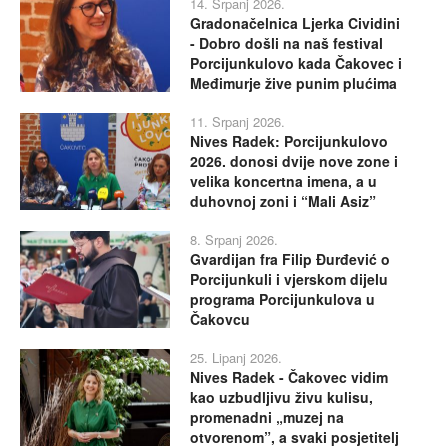
14. Srpanj 2026.
Gradonačelnica Ljerka Cividini
- Dobro došli na naš festival
Porcijunkulovo kada Čakovec i
Međimurje žive punim plućima
11. Srpanj 2026.
Nives Radek: Porcijunkulovo
2026. donosi dvije nove zone i
velika koncertna imena, a u
duhovnoj zoni i “Mali Asiz”
8. Srpanj 2026.
Gvardijan fra Filip Đurđević o
Porcijunkuli i vjerskom dijelu
programa Porcijunkulova u
Čakovcu
25. Lipanj 2026.
Nives Radek - Čakovec vidim
kao uzbudljivu živu kulisu,
promenadni „muzej na
otvorenom”, a svaki posjetitelj