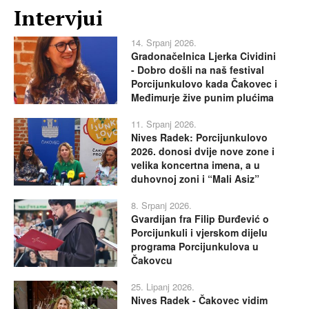
Intervjui
14. Srpanj 2026.
Gradonačelnica Ljerka Cividini
- Dobro došli na naš festival
Porcijunkulovo kada Čakovec i
Međimurje žive punim plućima
11. Srpanj 2026.
Nives Radek: Porcijunkulovo
2026. donosi dvije nove zone i
velika koncertna imena, a u
duhovnoj zoni i “Mali Asiz”
8. Srpanj 2026.
Gvardijan fra Filip Đurđević o
Porcijunkuli i vjerskom dijelu
programa Porcijunkulova u
Čakovcu
25. Lipanj 2026.
Nives Radek - Čakovec vidim