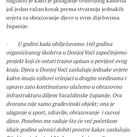
naglasio je kako je polaganje temeljnog kamena
još jedan važan korak prema stvaranju jednakih
uvjeta za obrazovanje djece u svim dijelovima
županije.
-
U godini kada obilježavamo 160 godina
organiziranog školstva u Donjoj Voći započinjemo
projekt koji će ostati trajno upisan u povijest ovog
kraja. Djeca u Donjoj Voći zaslužuju jednake uvjete
kakve imaju njihovi vršnjaci u drugim sredinama i
upravo zato kontinuirano ulažemo u obrazovnu
infrastrukturu diljem Varaždinske županije. Ova
dvorana nije samo građevinski objekt; ona je
ulaganje u sport, zdravlje, obrazovanje i razvoj
djece. Posebno me raduje što će već početkom
iduće godine učenici dobiti prostor kakav zaslužuju.