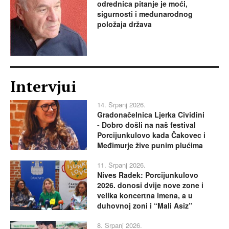
odrednica pitanje je moći,
sigurnosti i međunarodnog
položaja država
Intervjui
14. Srpanj 2026.
Gradonačelnica Ljerka Cividini
- Dobro došli na naš festival
Porcijunkulovo kada Čakovec i
Međimurje žive punim plućima
11. Srpanj 2026.
Nives Radek: Porcijunkulovo
2026. donosi dvije nove zone i
velika koncertna imena, a u
duhovnoj zoni i “Mali Asiz”
8. Srpanj 2026.