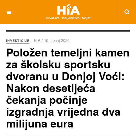
HIA /
19 Lipanj 2026
INVESTICIJE
Položen temeljni kamen
za školsku sportsku
dvoranu u Donjoj Voći:
Nakon desetljeća
čekanja počinje
izgradnja vrijedna dva
milijuna eura