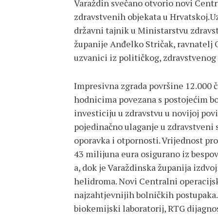
Varaždin svečano otvorio novi Centr
zdravstvenih objekata u Hrvatskoj.Uz
državni tajnik u Ministarstvu zdrav
županije Anđelko Stričak, ravnatelj 
uzvanici iz političkog, zdravstvenog
Impresivna zgrada površine 12.000 
hodnicima povezana s postojećim bo
investiciju u zdravstvu u novijoj povi
pojedinačno ulaganje u zdravstveni 
oporavka i otpornosti. Vrijednost pr
43 milijuna eura osigurano iz besp
a, dok je Varaždinska županija izdvoj
helidroma. Novi Centralni operacijsk
najzahtjevnijih bolničkih postupaka
biokemijski laboratorij, RTG dijagnos