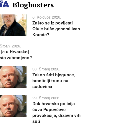
Blogbusters
6. Kolovoz 2026.
Zašto se iz povijesti
Oluje briše general Ivan
Korade?
 Srpanj 2026.
 je u Hrvatskoj
sta zabranjeno?
30. Srpanj 2026.
Zakon štiti bjegunce,
branitelji trunu na
sudovima
29. Srpanj 2026.
Dok hrvatska policija
čuva Pupovčeve
provokacije, državni vrh
šuti