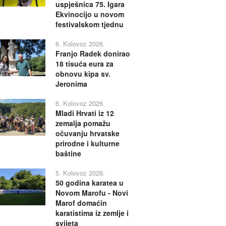
uspješnica 75. Igara
Ekvinocijo u novom
festivalskom tjednu
6. Kolovoz 2026.
Franjo Radek donirao
18 tisuća eura za
obnovu kipa sv.
Jeronima
6. Kolovoz 2026.
Mladi Hrvati iz 12
zemalja pomažu
očuvanju hrvatske
prirodne i kulturne
baštine
5. Kolovoz 2026.
50 godina karatea u
Novom Marofu - Novi
Marof domaćin
karatistima iz zemlje i
svijeta