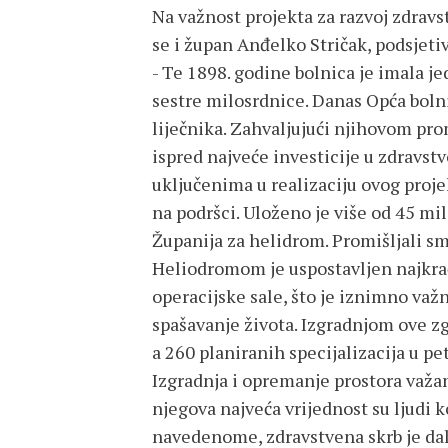
Na važnost projekta za razvoj zdrav
se i župan Anđelko Stričak, podsjetiv
- Te 1898. godine bolnica je imala je
sestre milosrdnice. Danas Opća boln
liječnika. Zahvaljujući njihovom prom
ispred najveće investicije u zdravstv
uključenima u realizaciju ovog proj
na podršci. Uloženo je više od 45 mil
Županija za helidrom. Promišljali smo
Heliodromom je uspostavljen najkrać
operacijske sale, što je iznimno važn
spašavanje života. Izgradnjom ove z
a 260 planiranih specijalizacija u pe
Izgradnja i opremanje prostora važan
njegova najveća vrijednost su ljudi 
navedenome, zdravstvena skrb je dale