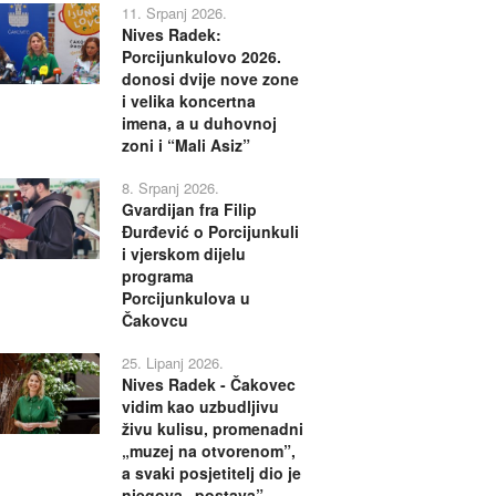
11. Srpanj 2026.
Nives Radek:
Porcijunkulovo 2026.
donosi dvije nove zone
i velika koncertna
imena, a u duhovnoj
zoni i “Mali Asiz”
8. Srpanj 2026.
Gvardijan fra Filip
Đurđević o Porcijunkuli
i vjerskom dijelu
programa
Porcijunkulova u
Čakovcu
25. Lipanj 2026.
Nives Radek - Čakovec
vidim kao uzbudljivu
živu kulisu, promenadni
„muzej na otvorenom”,
a svaki posjetitelj dio je
njegova „postava”