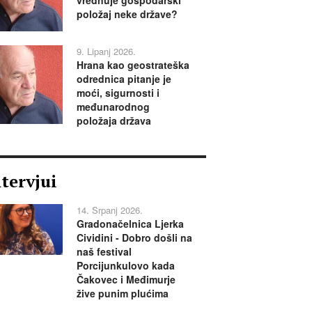
položaj neke države?
9. Lipanj 2026.
Hrana kao geostrateška
odrednica pitanje je
moći, sigurnosti i
međunarodnog
položaja država
ntervjui
14. Srpanj 2026.
Gradonačelnica Ljerka
Cividini - Dobro došli na
naš festival
Porcijunkulovo kada
Čakovec i Međimurje
žive punim plućima