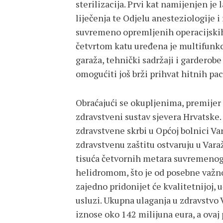
sterilizacija. Prvi kat namijenjen je
liječenja te Odjelu anesteziologije 
suvremeno opremljenih operacijskih 
četvrtom katu uređena je multifun
garaža, tehnički sadržaji i garderobe
omogućiti još brži prihvat hitnih pac
Obraćajući se okupljenima, premijer 
zdravstveni sustav sjevera Hrvatske
zdravstvene skrbi u Općoj bolnici Var
zdravstvenu zaštitu ostvaruju u Var
tisuća četvornih metara suvremenog 
helidromom, što je od posebne važno
zajedno pridonijet će kvalitetnijoj, 
usluzi. Ukupna ulaganja u zdravstvo
iznose oko 142 milijuna eura, a ovaj