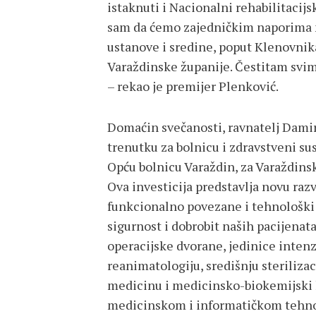
istaknuti i Nacionalni rehabilitacij
sam da ćemo zajedničkim naporima na
ustanove i sredine, poput Klenovni
Varaždinske županije. Čestitam svima
– rekao je premijer Plenković.
Domaćin svečanosti, ravnatelj Damir 
trenutku za bolnicu i zdravstveni sus
Opću bolnicu Varaždin, za Varaždinsku
Ova investicija predstavlja novu raz
funkcionalno povezane i tehnološki
sigurnost i dobrobit naših pacijenat
operacijske dvorane, jedinice intenz
reanimatologiju, središnju sterilizac
medicinu i medicinsko-biokemijski 
medicinskom i informatičkom tehnol