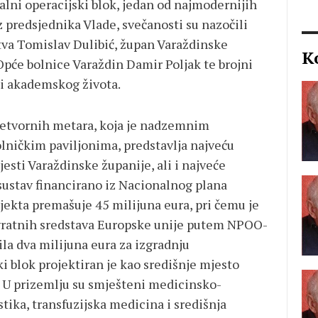
alni operacijski blok, jedan od najmodernijih
 predsjednika Vlade, svečanosti su nazočili
stva Tomislav Dulibić, župan Varaždinske
K
Opće bolnice Varaždin Damir Poljak te brojni
 i akademskog života.
četvornih metara, koja je nadzemnim
lničkim paviljonima, predstavlja najveću
jesti Varaždinske županije, ali i najveće
sustav financirano iz Nacionalnog plana
ojekta premašuje 45 milijuna eura, pri čemu je
ovratnih sredstava Europske unije putem NPOO-
ila dva milijuna eura za izgradnju
i blok projektiran je kao središnje mjesto
. U prizemlju su smješteni medicinsko-
tika, transfuzijska medicina i središnja