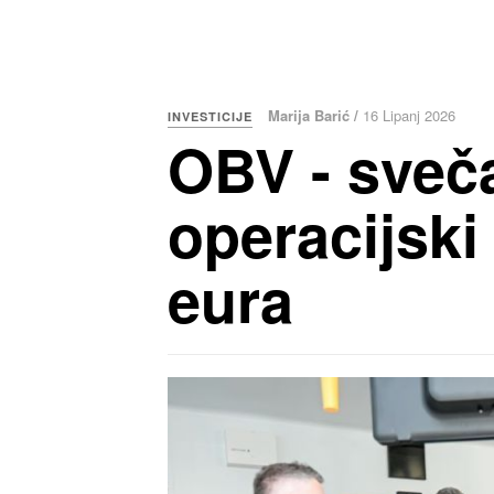
Marija Barić /
16 Lipanj 2026
INVESTICIJE
OBV - sveča
operacijski
eura