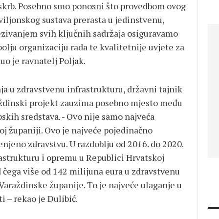
u skrb. Posebno smo ponosni što provedbom ovog
viljonskog sustava prerasta u jedinstvenu,
ezivanjem svih ključnih sadržaja osiguravamo
 bolju organizaciju rada te kvalitetnije uvjete za
o je ravnatelj Poljak.
ja u zdravstvenu infrastrukturu, državni tajnik
raždinski projekt zauzima posebno mjesto među
skih sredstava. - Ovo nije samo najveća
oj županiji. Ovo je najveće pojedinačno
njeno zdravstvu. U razdoblju od 2016. do 2020.
astrukturu i opremu u Republici Hrvatskoj
d čega više od 142 milijuna eura u zdravstvenu
Varaždinske županije. To je najveće ulaganje u
i – rekao je Dulibić.