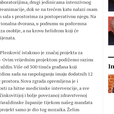
 laboratorijima, drugi jedinicama intenzivnog
i reanimacije, dok se na trećem katu nalazi osam
sala s prostorima za postoperativnu njegu. Na
kcionalna dvorana, u podrumu su podzemna
 za osoblje, a na krovu helidrom koji će
ijenata.
Plenković istaknuo je značaj projekta za
. - Ovim vrijednim projektom podižemo razinu
I
aždin. Više od 300 tisuća građana koji
aždinu sada na raspolaganju imaju dodatnih 12
prostora. Nova zgrada opremljena je i
sti za hitne medicinske intervencije, a sve
učinkovitijoj i bolje povezanoj zdravstvenoj
 Varaždinske županije tijekom našeg mandata
 projekt samo je dio tog mozaika. Želim