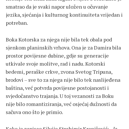
smatrao da je svaki napor uložen u očuvanje
jezika, sjećanja i kulturnog kontinuiteta vrijedan i
potreban.
Boka Kotorska za njega nije bila tek obala pod
sjenkom planinskih vrhova. Ona je za Damira bila
prostor povijesne dubine, gdje su generacije
utkivale svoje molitve, rad i nadu. Kotorski
bedemi, peraške crkve, zvona Svetog Tripuna,
brodovi – sve to za njega nije bilo tek naslijeđena
baština, već potvrda povijesne postojanosti i
svjedočanstvo trajanja. U toj vezanosti za Boku
nije bilo romantiziranja, već osjećaj dužnosti da
sačuva ono što je primio.
Kako je zapisao Silvije Strahimir Kranjčević:
„Ja