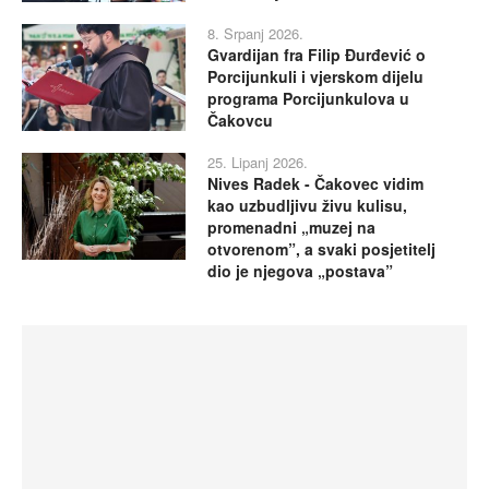
8. Srpanj 2026.
Gvardijan fra Filip Đurđević o
Porcijunkuli i vjerskom dijelu
programa Porcijunkulova u
Čakovcu
25. Lipanj 2026.
Nives Radek - Čakovec vidim
kao uzbudljivu živu kulisu,
promenadni „muzej na
otvorenom”, a svaki posjetitelj
dio je njegova „postava”