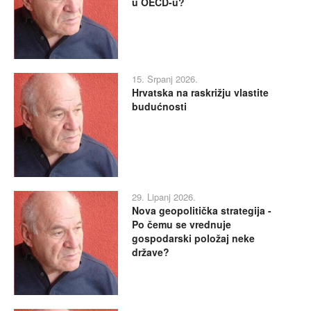
u OECD-u?
15. Srpanj 2026.
Hrvatska na raskrižju vlastite
budućnosti
29. Lipanj 2026.
Nova geopolitička strategija -
Po čemu se vrednuje
gospodarski položaj neke
države?