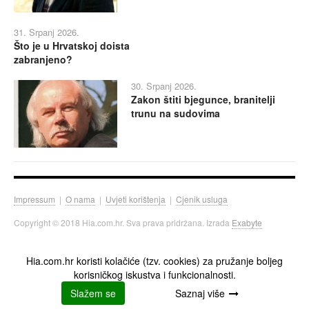
31. Srpanj 2026.
Što je u Hrvatskoj doista
zabranjeno?
30. Srpanj 2026.
Zakon štiti bjegunce, branitelji
trunu na sudovima
Impressum
|
O nama
|
Uvjeti korištenja
|
Cjenik usluga
Copyright © 2018 Hia.com.hr. Sva prava pridržana. Izrada
Exabyte
Hia.com.hr koristi kolačiće (tzv. cookies) za pružanje boljeg
korisničkog iskustva i funkcionalnosti.
Slažem se
Saznaj više