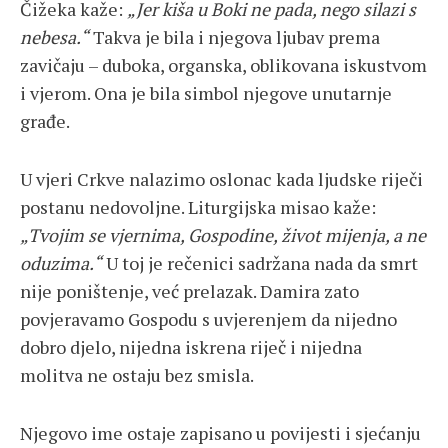
Čižeka kaže:
„Jer kiša u Boki ne pada, nego silazi s
nebesa.“
Takva je bila i njegova ljubav prema
zavičaju – duboka, organska, oblikovana iskustvom
i vjerom. Ona je bila simbol njegove unutarnje
građe.
U vjeri Crkve nalazimo oslonac kada ljudske riječi
postanu nedovoljne. Liturgijska misao kaže:
„Tvojim se vjernima, Gospodine, život mijenja, a ne
oduzima.“
U toj je rečenici sadržana nada da smrt
nije poništenje, već prelazak. Damira zato
povjeravamo Gospodu s uvjerenjem da nijedno
dobro djelo, nijedna iskrena riječ i nijedna
molitva ne ostaju bez smisla.
Njegovo ime ostaje zapisano u povijesti i sjećanju