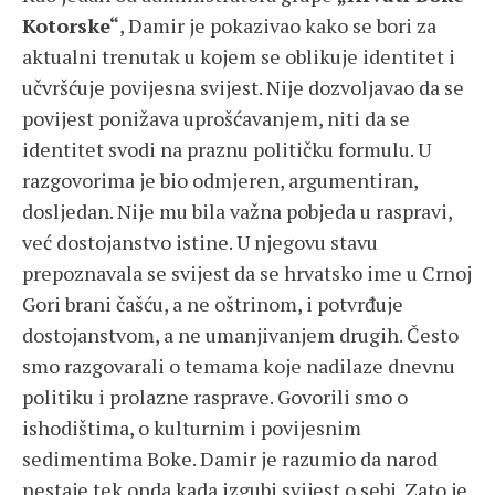
Kotorske“
, Damir je pokazivao kako se bori za
aktualni trenutak u kojem se oblikuje identitet i
učvršćuje povijesna svijest. Nije dozvoljavao da se
povijest ponižava uprošćavanjem, niti da se
identitet svodi na praznu političku formulu. U
razgovorima je bio odmjeren, argumentiran,
dosljedan. Nije mu bila važna pobjeda u raspravi,
već dostojanstvo istine. U njegovu stavu
prepoznavala se svijest da se hrvatsko ime u Crnoj
Gori brani čašću, a ne oštrinom, i potvrđuje
dostojanstvom, a ne umanjivanjem drugih. Često
smo razgovarali o temama koje nadilaze dnevnu
politiku i prolazne rasprave. Govorili smo o
ishodištima, o kulturnim i povijesnim
sedimentima Boke. Damir je razumio da narod
nestaje tek onda kada izgubi svijest o sebi. Zato je