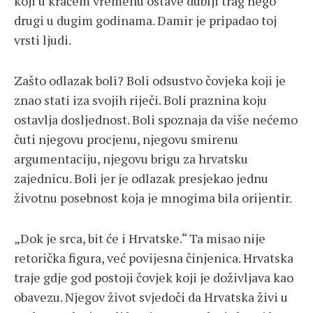
koji u kraćem vremenu ostave dublji trag nego
drugi u dugim godinama. Damir je pripadao toj
vrsti ljudi.
Zašto odlazak boli? Boli odsustvo čovjeka koji je
znao stati iza svojih riječi. Boli praznina koju
ostavlja dosljednost. Boli spoznaja da više nećemo
čuti njegovu procjenu, njegovu smirenu
argumentaciju, njegovu brigu za hrvatsku
zajednicu. Boli jer je odlazak presjekao jednu
životnu posebnost koja je mnogima bila orijentir.
„Dok je srca, bit će i Hrvatske.“ Ta misao nije
retorička figura, već povijesna činjenica. Hrvatska
traje gdje god postoji čovjek koji je doživljava kao
obavezu. Njegov život svjedoči da Hrvatska živi u