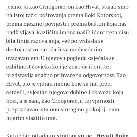
jesmo. Ja kao Crnogorac, on kao Hrvat, stajali smo
na istoj tački poštovanja prema Boki Kotorskoj,
prema njezinoj povijesti i prema baštini koja nas
nadživljava. Različita imena naših identiteta nisu
bila linija razdvajanja, već potvrda da se
dostojanstvo naroda čuva međusobnim
uvažavanjem. U njegovu pogledu osjećala se
ozbiljnost čovjeka koji je znao da identitet
predstavlja snažno prihvaćenu odgovornost. Kao
Hrvat, bio je vjeran imenu koje su mu preci
ostavili, svjestan njegove dubine i obaveze koju
nosi, a ja sam, kao Crnogorac, u toj vjernosti
prepoznavao istu onu sintagmu po kojoj i sam
mjerim vlastito ime.
Kao jedan od administratora grupe
„Hrvati Boke