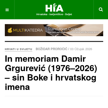
BOŽIDAR PROROČIĆ /
03 Ožujak 2026
HRVATI U SVIJETU
In memoriam Damir
Grgurević (1976–2026)
– sin Boke i hrvatskog
imena