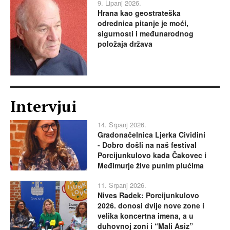
9. Lipanj 2026.
Hrana kao geostrateška
odrednica pitanje je moći,
sigurnosti i međunarodnog
položaja država
Intervjui
14. Srpanj 2026.
Gradonačelnica Ljerka Cividini
- Dobro došli na naš festival
Porcijunkulovo kada Čakovec i
Međimurje žive punim plućima
11. Srpanj 2026.
Nives Radek: Porcijunkulovo
2026. donosi dvije nove zone i
velika koncertna imena, a u
duhovnoj zoni i “Mali Asiz”