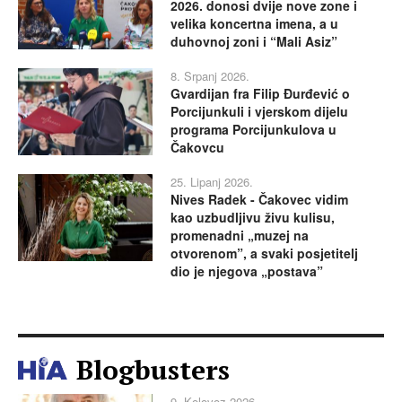
2026. donosi dvije nove zone i
velika koncertna imena, a u
duhovnoj zoni i “Mali Asiz”
8. Srpanj 2026.
Gvardijan fra Filip Đurđević o
Porcijunkuli i vjerskom dijelu
programa Porcijunkulova u
Čakovcu
25. Lipanj 2026.
Nives Radek - Čakovec vidim
kao uzbudljivu živu kulisu,
promenadni „muzej na
otvorenom”, a svaki posjetitelj
dio je njegova „postava”
Blogbusters
9. Kolovoz 2026.