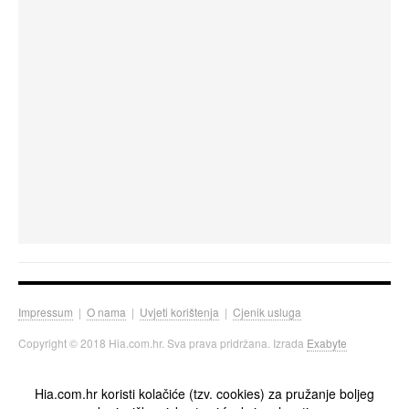
Impressum
|
O nama
|
Uvjeti korištenja
|
Cjenik usluga
Copyright © 2018 Hia.com.hr. Sva prava pridržana. Izrada
Exabyte
Hia.com.hr koristi kolačiće (tzv. cookies) za pružanje boljeg