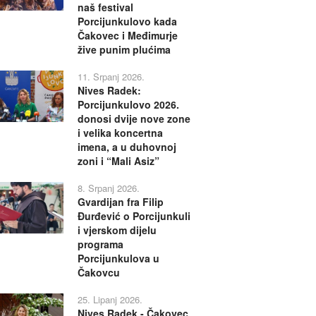
naš festival
Porcijunkulovo kada
Čakovec i Međimurje
žive punim plućima
11. Srpanj 2026.
Nives Radek:
Porcijunkulovo 2026.
donosi dvije nove zone
i velika koncertna
imena, a u duhovnoj
zoni i “Mali Asiz”
8. Srpanj 2026.
Gvardijan fra Filip
Đurđević o Porcijunkuli
i vjerskom dijelu
programa
Porcijunkulova u
Čakovcu
25. Lipanj 2026.
Nives Radek - Čakovec