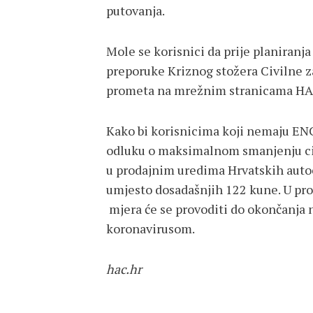
putovanja.
Mole se korisnici da prije planiranja
preporuke Kriznog stožera Civilne zaš
prometa na mrežnim stranicama HAC
Kako bi korisnicima koji nemaju ENC
odluku o maksimalnom smanjenju ci
u prodajnim uredima Hrvatskih autoc
umjesto dosadašnjih 122 kune. U prod
mjera će se provoditi do okončanja
koronavirusom.
hac.hr