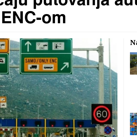
se ENC-om
Na