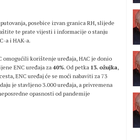
 putovanja, posebice izvan granica RH, slijede
tite te prate vijesti i informacije o stanju
-a i HAK-a.
 omogućili korištenje uređaja, HAC je donio
jene ENC uređaja za
40%
. Od petka
13. ožujka
,
esta, ENC uređaj će se moći nabaviti za 73
aju je stavljeno 3.000 uređaja, a privremena
 neposredne opasnosti od pandemije