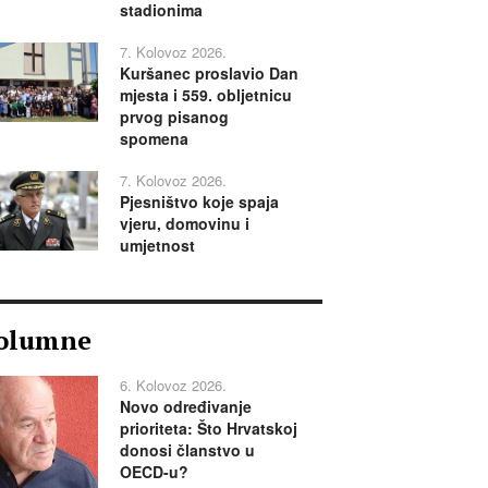
stadionima
7. Kolovoz 2026.
Kuršanec proslavio Dan
mjesta i 559. obljetnicu
prvog pisanog
spomena
7. Kolovoz 2026.
Pjesništvo koje spaja
vjeru, domovinu i
umjetnost
olumne
6. Kolovoz 2026.
Novo određivanje
prioriteta: Što Hrvatskoj
donosi članstvo u
OECD-u?