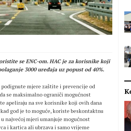
oristite se ENC-om.
HAC je za korisnike koji
polaganje 3000 uređaja uz popust od 40%.
j podignute mjere zaštite i prevencije od
K
a da se maksimalno ograniči mogućnost
e apeliraju na sve korisnike koji ovih dana
 kad god je to moguće, koriste beskontaktnu
 u najvećoj mjeri umanjuje mogućnost
a i kartica ali ubrzava i samo vrijeme