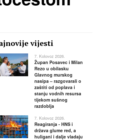
jnovije vijesti
7. Kolovoz 2026.
Župan Posavec i Milan
Rezo u obilasku
Glavnog murskog
nasipa – razgovarali o
zaštiti od poplava i
stanju vodnih resursa
tijekom sušnog
razdoblja
7. Kolovoz 2026.
Reagiranja - HNS i
država glume red, a
huligani i dalje vladaju