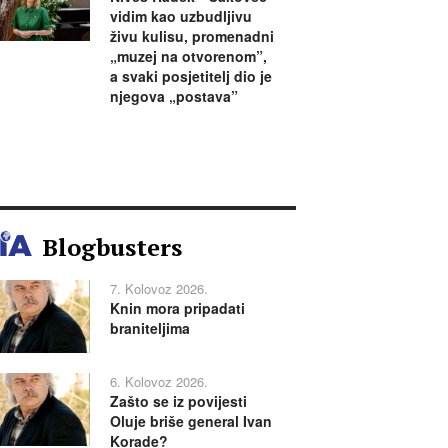
vidim kao uzbudljivu
živu kulisu, promenadni
„muzej na otvorenom”,
a svaki posjetitelj dio je
njegova „postava”
Blogbusters
7. Kolovoz 2026.
Knin mora pripadati
braniteljima
6. Kolovoz 2026.
Zašto se iz povijesti
Oluje briše general Ivan
Korade?