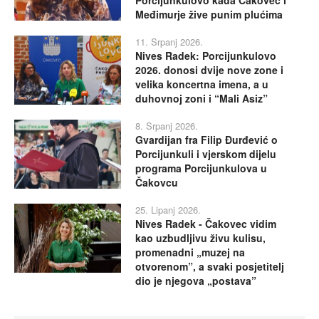
Međimurje žive punim plućima
11. Srpanj 2026.
Nives Radek: Porcijunkulovo
2026. donosi dvije nove zone i
velika koncertna imena, a u
duhovnoj zoni i “Mali Asiz”
8. Srpanj 2026.
Gvardijan fra Filip Đurđević o
Porcijunkuli i vjerskom dijelu
programa Porcijunkulova u
Čakovcu
25. Lipanj 2026.
Nives Radek - Čakovec vidim
kao uzbudljivu živu kulisu,
promenadni „muzej na
otvorenom”, a svaki posjetitelj
dio je njegova „postava”