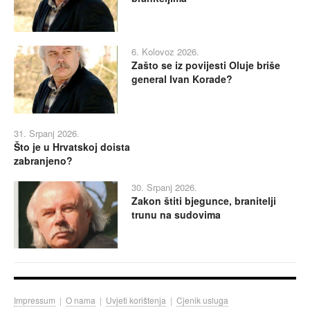
6. Kolovoz 2026.
Zašto se iz povijesti Oluje briše
general Ivan Korade?
31. Srpanj 2026.
Što je u Hrvatskoj doista
zabranjeno?
30. Srpanj 2026.
Zakon štiti bjegunce, branitelji
trunu na sudovima
Impressum
|
O nama
|
Uvjeti korištenja
|
Cjenik usluga