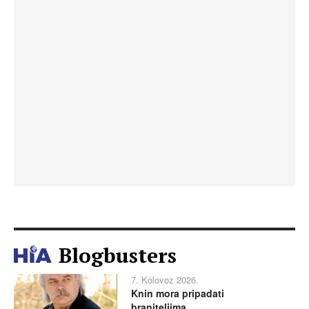
Blogbusters
7. Kolovoz 2026.
Knin mora pripadati
braniteljima