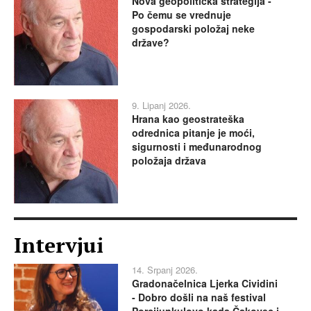
Nova geopolitička strategija -
Po čemu se vrednuje
gospodarski položaj neke
države?
9. Lipanj 2026.
Hrana kao geostrateška
odrednica pitanje je moći,
sigurnosti i međunarodnog
položaja država
Intervjui
14. Srpanj 2026.
Gradonačelnica Ljerka Cividini
- Dobro došli na naš festival
Porcijunkulovo kada Čakovec i