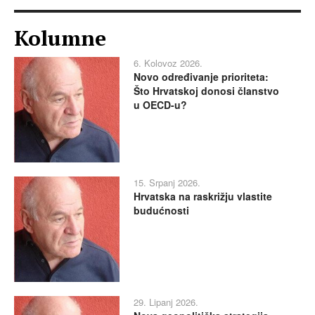
Kolumne
6. Kolovoz 2026.
Novo određivanje prioriteta:
Što Hrvatskoj donosi članstvo
u OECD-u?
15. Srpanj 2026.
Hrvatska na raskrižju vlastite
budućnosti
29. Lipanj 2026.