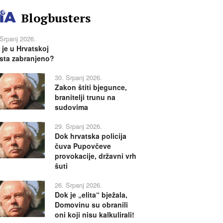
Blogbusters
 Srpanj 2026.
 je u Hrvatskoj
sta zabranjeno?
30. Srpanj 2026.
Zakon štiti bjegunce,
branitelji trunu na
sudovima
29. Srpanj 2026.
Dok hrvatska policija
čuva Pupovčeve
provokacije, državni vrh
šuti
26. Srpanj 2026.
Dok je „elita“ bježala,
Domovinu su obranili
oni koji nisu kalkulirali!