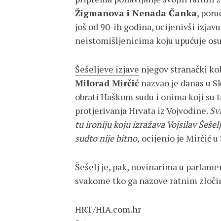
Žigmanova i Nenada Čanka
, poru
još od 90-ih godina, ocijenivši izja
neistomišljenicima koju upućuje osu
Šešeljeve izjave
njegov stranački kol
Milorad Mirčić
nazvao je danas u Sk
obrati Haškom sudu i onima koji su ta
protjerivanja Hrvata iz Vojvodine.
Sv
tu ironiju koju izražava Vojsilav Šeše
sudto nije bitno,
ocijenio je Mirčić u 
Šešelj je, pak, novinarima u parlame
svakome tko ga nazove ratnim zloč
HRT/HIA.com.hr