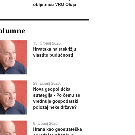
obljetnicu VRO Oluja
olumne
15. Srpanj 2026.
Hrvatska na raskrižju
vlastite budućnosti
29. Lipanj 2026.
Nova geopolitička
strategija - Po čemu se
vrednuje gospodarski
položaj neke države?
9. Lipanj 2026.
Hrana kao geostrateška
odrednica pitanje je