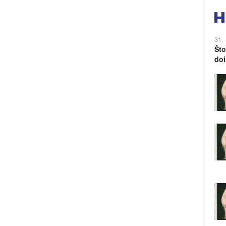
31.
Što
doi