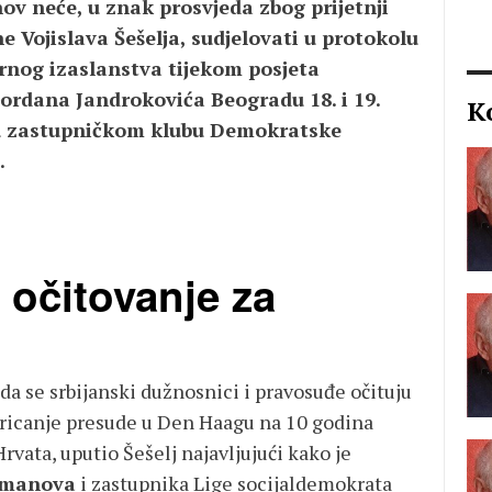
ov neće, u znak prosvjeda zbog prijetnji
 Vojislava Šešelja, sudjelovati u protokolu
rnog izaslanstva tijekom posjeta
ordana Jandrokovića Beogradu 18. i 19.
K
 u zastupničkom klubu Demokratske
.
 očitovanje za
da se srbijanski dužnosnici i pravosuđe očituju
 izricanje presude u Den Haagu na 10 godina
vata, uputio Šešelj najavljujući kako je
gmanova
i zastupnika Lige socijaldemokrata