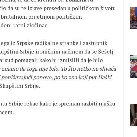
čio da su te izjave presedan u političkom životu
vu brutalnom prijetnjom političkim
đeni ratni zločinac.
ega iz Srpske radikalne stranke i zastupnik
upštini Srbije ironičnim načinom da se Šešelj
j sud pomagali kako bi izmislili da je bilo
i znamo da toga nije bilo. To što netko ne shvaća
lj ponižavajući ponovo, po ko zna koji put Haški
Skupštini Srbije.
ntu Srbije rekao kako je spreman razbiti njušku
incem.