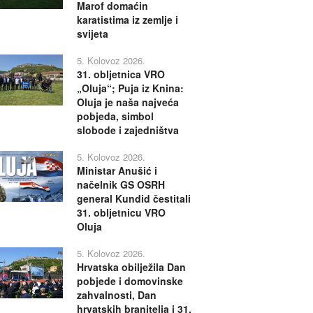
Marof domaćin
karatistima iz zemlje i
svijeta
5. Kolovoz 2026.
31. obljetnica VRO
„Oluja“; Puja iz Knina:
Oluja je naša najveća
pobjeda, simbol
slobode i zajedništva
5. Kolovoz 2026.
Ministar Anušić i
načelnik GS OSRH
general Kundid čestitali
31. obljetnicu VRO
Oluja
5. Kolovoz 2026.
Hrvatska obilježila Dan
pobjede i domovinske
zahvalnosti, Dan
hrvatskih branitelja i 31.