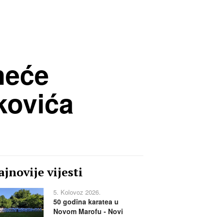
neće
kovića
jnovije vijesti
5. Kolovoz 2026.
50 godina karatea u
Novom Marofu - Novi