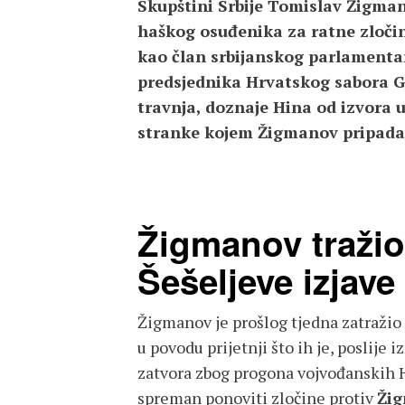
Skupštini Srbije Tomislav Žigman
haškog osuđenika za ratne zločine
kao član srbijanskog parlamenta
predsjednika Hrvatskog sabora G
travnja, doznaje Hina od izvora
stranke kojem Žigmanov pripada
Žigmanov tražio
Šešeljeve izjave
Žigmanov je prošlog tjedna zatražio 
u povodu prijetnji što ih je, poslije
zatvora zbog progona vojvođanskih Hr
spreman ponoviti zločine protiv
Ži