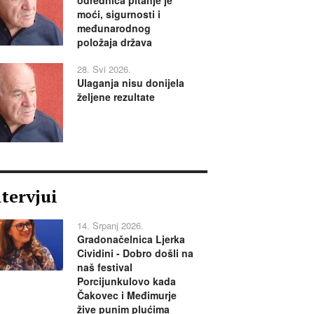
moći, sigurnosti i
međunarodnog
položaja država
28. Svi 2026.
Ulaganja nisu donijela
željene rezultate
ntervjui
14. Srpanj 2026.
Gradonačelnica Ljerka
Cividini - Dobro došli na
naš festival
Porcijunkulovo kada
Čakovec i Međimurje
žive punim plućima