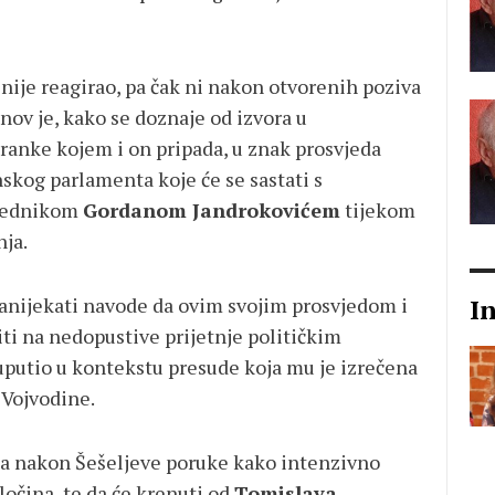
nije reagirao, pa čak ni nakon otvorenih poziva
nov je, kako se doznaje od izvora u
anke kojem i on pripada, u znak prosvjeda
anskog parlamenta koje će se sastati s
sjednikom
Gordanom Jandrokovićem
tijekom
nja.
I
zanijekati navode da ovim svojim prosvjedom i
ti na nedopustive prijetnje političkim
 uputio u kontekstu presude koja mu je izrečena
 Vojvodine.
na nakon Šešeljeve poruke kako intenzivno
ločina, te da će krenuti od
Tomislava