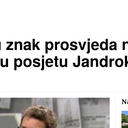
 znak prosvjeda 
 u posjetu Jandro
Na