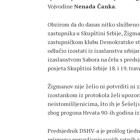
Vojvodine
Nenada Čanka
.
Obzirom da do danas nitko službeno 
zastupnika u Skupštini Srbije, Žigma
zastupničkom klubu Demokratske str
odlučio izostati iz izaslanstva srbij
izaslanstvom Sabora na čelu s pred
posjeta Skupštini Srbije 18. i 19. trav
Žigmanov nije želio ni potvrditi ni 
izostankom iz protokola želi upozori
neistomišljenicima, što ih je Šešelj
zbog progona Hrvata 90-ih godina iz
Predsjednik DSHV-a je prošlog tjed
priprema ponavljanje svojih ratnih z