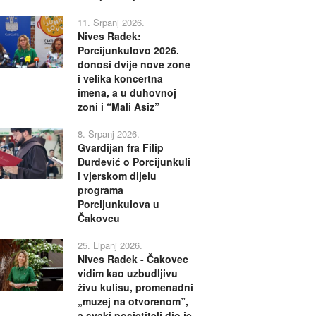
11. Srpanj 2026.
Nives Radek:
Porcijunkulovo 2026.
donosi dvije nove zone
i velika koncertna
imena, a u duhovnoj
zoni i “Mali Asiz”
8. Srpanj 2026.
Gvardijan fra Filip
Đurđević o Porcijunkuli
i vjerskom dijelu
programa
Porcijunkulova u
Čakovcu
25. Lipanj 2026.
Nives Radek - Čakovec
vidim kao uzbudljivu
živu kulisu, promenadni
„muzej na otvorenom”,
a svaki posjetitelj dio je