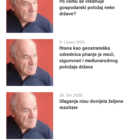
Po čemu se vrednuje
gospodarski položaj neke
države?
9. Lipanj 2026.
Hrana kao geostrateška
odrednica pitanje je moći,
sigurnosti i međunarodnog
položaja država
28. Svi 2026.
Ulaganja nisu donijela željene
rezultate