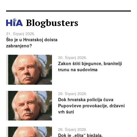
Blogbusters
31. Srpanj 2026.
Što je u Hrvatskoj doista
zabranjeno?
30. Srpanj 2026.
Zakon štiti bjegunce, branitelji
trunu na sudovima
29. Srpanj 2026.
Dok hrvatska policija čuva
Pupovčeve provokacije, državni
vrh šuti
26. Srpanj 2026.
Dok je „elita“ bježala,