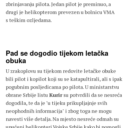
zbrinjavanju pilota. Jedan pilot je preminuo, a
drugi je helikopterom prevezen u bolnicu VMA
s teškim ozljedama.
Pad se dogodio tijekom letačka
obuka
U zrakoplovu su tijekom redovite letačke obuke
bili pilot i kopilot koji su se katapultirali, ali s ipak
pogubnim posljedicama po pilota. U ministarstvu
obrane Srbije listu
Kurir
su potvrdili da se nesreća
dogodila, te da je "u tijeku prikupljajnje svih
neophodnih informacija" i zbog toga ne mogu
navesti više detalja. Na mjesto nesreće odmah su
upućeni helikopteri Vojske Srbije kako bi pomogli