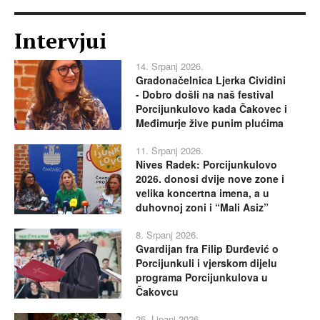
Intervjui
14. Srpanj 2026.
Gradonačelnica Ljerka Cividini
- Dobro došli na naš festival
Porcijunkulovo kada Čakovec i
Međimurje žive punim plućima
11. Srpanj 2026.
Nives Radek: Porcijunkulovo
2026. donosi dvije nove zone i
velika koncertna imena, a u
duhovnoj zoni i “Mali Asiz”
8. Srpanj 2026.
Gvardijan fra Filip Đurđević o
Porcijunkuli i vjerskom dijelu
programa Porcijunkulova u
Čakovcu
25. Lipanj 2026.