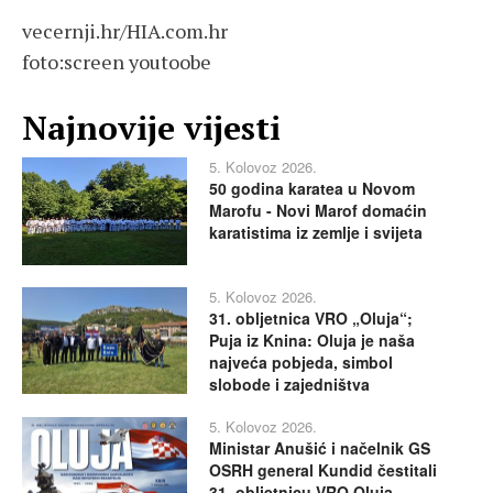
vecernji.hr/HIA.com.hr
foto:screen youtoobe
Najnovije vijesti
5. Kolovoz 2026.
50 godina karatea u Novom
Marofu - Novi Marof domaćin
karatistima iz zemlje i svijeta
5. Kolovoz 2026.
31. obljetnica VRO „Oluja“;
Puja iz Knina: Oluja je naša
najveća pobjeda, simbol
slobode i zajedništva
5. Kolovoz 2026.
Ministar Anušić i načelnik GS
OSRH general Kundid čestitali
31. obljetnicu VRO Oluja