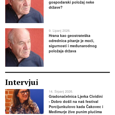
gospodarski položaj neke
države?
9. Lipanj 2026.
Hrana kao geostrateška
odrednica pitanje je moći,
sigurnosti i međunarodnog
položaja država
Intervjui
14. Srpanj 2026.
Gradonačelnica Ljerka Cividini
- Dobro došli na naš festival
Porcijunkulovo kada Čakovec i
Međimurje žive punim plućima