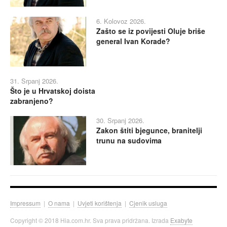
6. Kolovoz 2026.
Zašto se iz povijesti Oluje briše
general Ivan Korade?
31. Srpanj 2026.
Što je u Hrvatskoj doista
zabranjeno?
30. Srpanj 2026.
Zakon štiti bjegunce, branitelji
trunu na sudovima
Impressum
|
O nama
|
Uvjeti korištenja
|
Cjenik usluga
Copyright © 2018 Hia.com.hr. Sva prava pridržana. Izrada
Exabyte