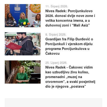
11. Srpanj 2026.
Nives Radek: Porcijunkulovo
2026. donosi dvije nove zone i
velika koncertna imena, a u
duhovnoj zoni i “Mali Asiz”
8. Srpanj 2026.
Gvardijan fra Filip Đurđević o
Porcijunkuli i vjerskom dijelu
programa Porcijunkulova u
Čakovcu
25. Lipanj 2026.
Nives Radek - Čakovec vidim
kao uzbudljivu živu kulisu,
promenadni „muzej na
otvorenom”, a svaki posjetitelj
dio je njegova „postava”