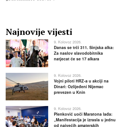
Najnovije vijesti
9. Kolovoz 2026.
Danas se trči 311. Sinjska alka:
Za naslov slavodobitnika
natjecat će se 17 alkara
9. Kolovoz 2026.
Vojni piloti HRZ-a u akciji na
Dinari: Ozlijeđeni Nijemac
prevezen u Knin
9. Kolovoz 2026.
Plenković uoči Maratona lađa:
„Manifestacija je izrasla u jednu
od najvećih amaterskih