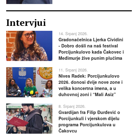
Intervjui
14. Srpanj 2026.
Gradonačelnica Ljerka Cividini
- Dobro došli na naš festival
Porcijunkulovo kada Čakovec i
Međimurje žive punim plućima
11. Srpanj 2026.
Nives Radek: Porcijunkulovo
2026. donosi dvije nove zone i
velika koncertna imena, a u
duhovnoj zoni i “Mali Asiz”
8. Srpanj 2026.
Gvardijan fra Filip Đurđević o
Porcijunkuli i vjerskom dijelu
programa Porcijunkulova u
Čakovcu