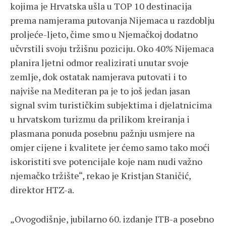
kojima je Hrvatska ušla u TOP 10 destinacija
prema namjerama putovanja Nijemaca u razdoblju
proljeće-ljeto, čime smo u Njemačkoj dodatno
učvrstili svoju tržišnu poziciju. Oko 40% Nijemaca
planira ljetni odmor realizirati unutar svoje
zemlje, dok ostatak namjerava putovati i to
najviše na Mediteran pa je to još jedan jasan
signal svim turističkim subjektima i djelatnicima
u hrvatskom turizmu da prilikom kreiranja i
plasmana ponuda posebnu pažnju usmjere na
omjer cijene i kvalitete jer ćemo samo tako moći
iskoristiti sve potencijale koje nam nudi važno
njemačko tržište“, rekao je Kristjan Staničić,
direktor HTZ-a.
„Ovogodišnje, jubilarno 60. izdanje ITB-a posebno