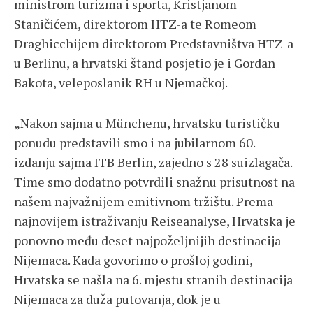
ministrom turizma i sporta, Kristjanom
Staničićem, direktorom HTZ-a te Romeom
Draghicchijem direktorom Predstavništva HTZ-a
u Berlinu, a hrvatski štand posjetio je i Gordan
Bakota, veleposlanik RH u Njemačkoj.
„Nakon sajma u Münchenu, hrvatsku turističku
ponudu predstavili smo i na jubilarnom 60.
izdanju sajma ITB Berlin, zajedno s 28 suizlagača.
Time smo dodatno potvrdili snažnu prisutnost na
našem najvažnijem emitivnom tržištu. Prema
najnovijem istraživanju Reiseanalyse, Hrvatska je
ponovno među deset najpoželjnijih destinacija
Nijemaca. Kada govorimo o prošloj godini,
Hrvatska se našla na 6. mjestu stranih destinacija
Nijemaca za duža putovanja, dok je u