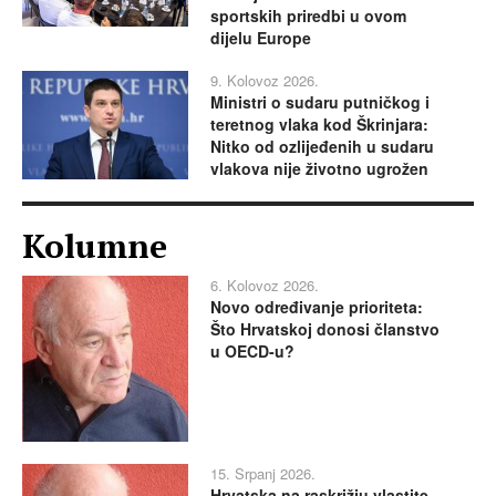
sportskih priredbi u ovom
dijelu Europe
9. Kolovoz 2026.
Ministri o sudaru putničkog i
teretnog vlaka kod Škrinjara:
Nitko od ozlijeđenih u sudaru
vlakova nije životno ugrožen
Kolumne
6. Kolovoz 2026.
Novo određivanje prioriteta:
Što Hrvatskoj donosi članstvo
u OECD-u?
15. Srpanj 2026.
Hrvatska na raskrižju vlastite